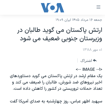
ینکهای
ابل
سترسی
جمعه ۱۶ مرداد ۱۴۰۵ ایران ۱۹:۰۹
خانه
هش
ارتش پاکستان می گوید طالبان در
نسخه سبک وب‌سایت
ه
وزیرستان جنوبی ضعیف می شود
حتوای
موضوع ها
صلی
۰۱ مهر ۱۳۸۸
برنامه های تلویزیونی
ایران
هش
جدول برنامه ها
ه
آمریکا
اشتراک
فحه
صفحه‌های ویژه
جهان
<!-- IMAGE -->
صلی
فرکانس‌های صدای آمریکا
یک مقام ارشد در ارتش پاکستان می گوید دستاوردهای
ورزشی
جام جهانی ۲۰۲۶
هش
اخیر نیروهای ضد شورش، طالبان را ضیعف می کند و
پخش رادیویی
ه
گزیده‌ها
عملیات خشم حماسی
تعداد حملات تروریستی در کشور را کاهش داده است.
ستجو
۲۵۰سالگی آمریکا
ویژه برنامه‌ها
یادگیری زبان انگلیسی
سپهبد اطهر عباس، روز چهارشنبه به صدای آمریکا گفت
ویدیوها
بایگانی برنامه‌های تلویزیونی