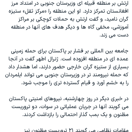
ارتش بر منطقه قبیله ای وزیرستان جنوبی در امتداد مرز
دنبال کنید
مستندها
فرهنگ و زندگی
افغانستان تمرکز دارد. او این منطقه را «مرکز ثقل» ستیزه
حقوق شهروندی
انتخابات ریاست جمهوری آمریکا ۲۰۲۴
گران نامید، و گفت ارتش به حملات کوچکی بر مراکز
آموزشی، مخفی گاه ها و دیگر هدف های آنها در منطقه
اقتصادی
حمله جمهوری اسلامی به اسرائیل
دست می زند.
رمز مهسا
علم و فناوری
زبانهای مختلف
اسرائیل در جنگ
ورزش زنان در ایران
جامعه بین المللی بر فشار بر پاکستان برای حمله زمینی
عمده ای در منطقه افزوده است. ژنرال اطهر گفت در آنجا
گالری عکس
اعتراضات زن، زندگی، آزادی
بسیاری از ستیزه گران خارجی حضور دارند، اما هشدار داد
آرشیو پخش زنده
مجموعه مستندهای دادخواهی
که حمله نیرومند تر در وزیرستان جنوبی می تواند ایلمردان
تریبونال مردمی آبان ۹۸
را به خشم آورد و قیام گسترده تری را موجب شود.
دادگاه حمید نوری
در خبری دیگر در روز چهارشنبه، نیروهای امنیتی پاکستان
چهل سال گروگان‌گیری
می گویند آنها در جریان عملیاتی در سوات، دو تروریست
قانون شفافیت دارائی کادر رهبری ایران
مظنون و یک بمب گذار احتمالی را بازداشت کردند.
اعتراضات مردمی آبان ۹۸
مقامات نظامی می گویند ۲۱ تروریست مظنون نیز