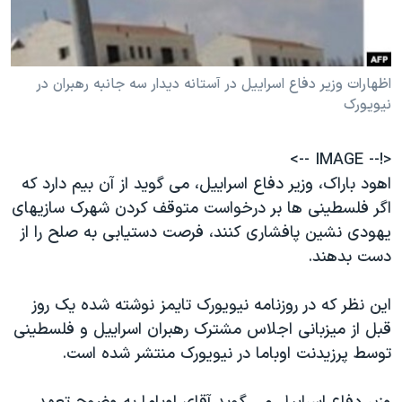
دنبال کنید
مستندها
فرهنگ و زندگی
حقوق شهروندی
انتخابات ریاست جمهوری آمریکا ۲۰۲۴
اظهارات وزیر دفاع اسراییل در آستانه ديدار سه جانبه رهبران در
اقتصادی
حمله جمهوری اسلامی به اسرائیل
نيويورک
رمز مهسا
علم و فناوری
زبانهای مختلف
اسرائیل در جنگ
ورزش زنان در ایران
<!-- IMAGE -->
گالری عکس
اعتراضات زن، زندگی، آزادی
اهود باراک، وزیر دفاع اسراییل، می گوید از آن بیم دارد که
اگر فلسطینی ها بر درخواست متوقف کردن شهرک سازیهای
آرشیو پخش زنده
مجموعه مستندهای دادخواهی
یهودی نشین پافشاری کنند، فرصت دستیابی به صلح را از
تریبونال مردمی آبان ۹۸
دست بدهند.
دادگاه حمید نوری
این نظر که در روزنامه نیویورک تایمز نوشته شده یک روز
چهل سال گروگان‌گیری
قبل از میزبانی اجلاس مشترک رهبران اسراییل و فلسطینی
قانون شفافیت دارائی کادر رهبری ایران
توسط پرزیدنت اوباما در نیویورک منتشر شده است.
اعتراضات مردمی آبان ۹۸