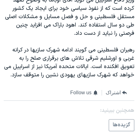
وزیر دفاع اسراییل می گوید آقای اوباما به وضوح تعهد
اسرائیل در جنگ
کرده است که از نفوذ سیاسی خود برای ایجاد یک کشور
نرگس محمدی برنده جایزه نوبل صلح
مستقل فلسطینی و حل و فصل مسایل و مشکلات اصلی
همایش محافظه‌کاران آمریکا «سی‌پک»
طی دو سال استفاده کند. اهود باراک می افزاید چنین
فرصتی را نباید از دست داد.
صفحه‌های ویژه
سفر پرزیدنت ترامپ به چین
رهبران فلسطینی می گویند ادامه شهرک سازیها در کرانه
غربی و اورشلیم شرقی تلاش های برقراری صلح را به
تعویق افکنده است. ایالات متحده آمریکا نیز از اسراییل می
خواهد که شهرک سازیهای یهودی نشین را متوقف سازد.
اشتراک
Follow us
همچنبن ببینید:
گزيده‌ها