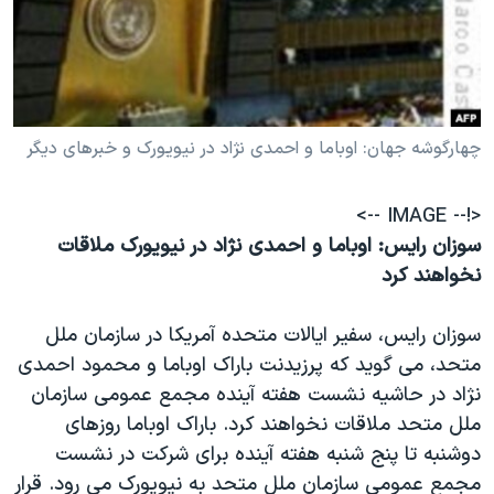
دنبال کنید
مستندها
فرهنگ و زندگی
حقوق شهروندی
انتخابات ریاست جمهوری آمریکا ۲۰۲۴
اقتصادی
حمله جمهوری اسلامی به اسرائیل
رمز مهسا
علم و فناوری
چهارگوشه جهان: اوباما و احمدی نژاد در نيويورک و خبرهای ديگر
زبانهای مختلف
اسرائیل در جنگ
ورزش زنان در ایران
<!-- IMAGE -->
گالری عکس
اعتراضات زن، زندگی، آزادی
سوزان رايس: اوباما و احمدی نژاد در نيويورک ملاقات
آرشیو پخش زنده
مجموعه مستندهای دادخواهی
نخواهند کرد
تریبونال مردمی آبان ۹۸
سوزان رايس، سفير ايالات متحده آمريکا در سازمان ملل
دادگاه حمید نوری
متحد، می گويد که پرزيدنت باراک اوباما و محمود احمدی
چهل سال گروگان‌گیری
نژاد در حاشيه نشست هفته آينده مجمع عمومی سازمان
قانون شفافیت دارائی کادر رهبری ایران
ملل متحد ملاقات نخواهند کرد. باراک اوباما روزهای
دوشنبه تا پنج شنبه هفته آينده برای شرکت در نشست
اعتراضات مردمی آبان ۹۸
مجمع عمومی سازمان ملل متحد به نيويورک می رود. قرار