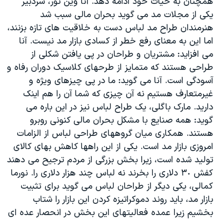
همچنان به حيات خود ادامه دهد. آنا وين تور، سردبير
يکی از مجلات مد می گويد بحران مالی سبب شد
هنرمندان طراح مد لباس دست به خلاقيت های تازه بزنند،
اما اين به معنای رفع خطر از کسادی بازار مد نيست. آنا
می افزايد: مشتريان و طراحان در پی يافتن شکلی از
طراحی هستند که متمايز از طرحهای کلاسيک دوران رفاه و
آسودگی است. آنا می گويد: ما در پی چيزهای ويژه و
غيرمتعارف هستيم نه آن چيزی که شما آن را هم اينک
داريد. مارک باگلی، يک طراح لباس نيز در اين باره می
گويد: همه صنايع با مشکل بحران مالی کنونی روبرو
هستند. همکاری ميان گروههای طراحی لباس از الزامات
امروزی بازار مد است. يکی از اين راهها کاهش بهای کالای
توليد شده است، زيرا بخش بزرگی از مردم ترجيح می دهند
کفش ٣٠ دلاری را بخرند نه لباس چند هزار دلاری را. نورما
کمالی، يکی ديگر از طراحان لباس می گويد برای تثبيت
بازار مد، بايد روند دموکراتيزه کردن اين بازار را شتاب
بخشيم زيرا عمده فعاليتهای اين بخش در انحصار عده ای