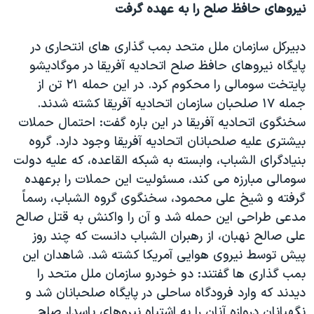
نيروهای حافظ صلح را به عهده گرفت
دبيرکل سازمان ملل متحد بمب گذاری های انتحاری در
پايگاه نيروهای حافظ صلح اتحاديه آفريقا در موگاديشو
پايتخت سومالی را محکوم کرد. در اين حمله ٢١ تن از
جمله ١٧ صلحبان سازمان اتحاديه آفريقا کشته شدند.
سخنگوی اتحاديه آفريقا در اين باره گفت: احتمال حملات
بيشتری عليه صلحبانان اتحاديه آفريقا وجود دارد. گروه
بنيادگرای الشباب، وابسته به شبکه القاعده، که عليه دولت
سومالی مبارزه می کند، مسئوليت اين حملات را برعهده
گرفته و شيخ علی محمود، سخنگوی گروه الشباب، رسماً
مدعی طراحی اين حمله شد و آن را واکنش به قتل صالح
علی صالح نهبان، از رهبران الشباب دانست که چند روز
پيش توسط نيروی هوايی آمريکا کشته شد. شاهدان اين
بمب گذاری ها گفتند: دو خودرو سازمان ملل متحد را
ديدند که وارد فرودگاه ساحلی در پايگاه صلحبانان شد و
نگهبانان دروازه آنان را به اشتباه نيروهای پاسدار صلح