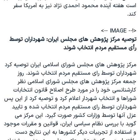
اسرائیل در جنگ
است هفته آينده محمود احمدی نژاد نيز به آمريکا سفر
نرگس محمدی برنده جایزه نوبل صلح
کند.
همایش محافظه‌کاران آمریکا «سی‌پک»
<!-- IMAGE -->
صفحه‌های ویژه
توصيه مرکز پژوهش های مجلس ايران: شهرداران توسط
سفر پرزیدنت ترامپ به چین
رأی مستقيم مردم انتخاب شوند
مرکز پژوهش های مجلس شورای اسلامی ايران توصيه کرد
شهرداران توسط رای مستقيم مردم انتخاب شوند. روز
جمعه مرکز پژوهش های مجلس شورای اسلامی نظر
کارشنانسی خود را در مورد طرح اصلاح قانون انتخابات
شوراها و انتخاب شهردار اعلام کرد و توصيه کرد از اين پس
شهرداران توسط رای مستقيم مردم انتخاب شده و تاييد
عزل آنها توسط وزارات کشور صورت گيرد. اين مرکز می
گويد با بررسی نظام سياسی ايران، قوانين و مقررات موجود
و استفاده از تجربيات ديگر کشورها به اين نتايج دست