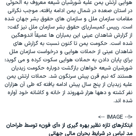
هوايی ارتش يمن عليه شورشيان شيعه معروف به الحوثی
در استان صعده در شمال يمن ادامه يافته، موجب نگرانی
مقامات سازمان ملل و سازمان های حقوق بشر جهان شده
است. ریيس کميساريای حقوق بشر سازمان ملل نيز گفت:
از گزارش شاهدان عينی اين بمباران ها عميقاً اندوهگين
شده است. حکومت يمن تا کنون نسبت به گزارش های
شاهدان عينی از حملات هوايی و درخواست سازمان ملل
برای پايان دادن به حملات هوايی سکوت کرده و می گويد:
شورشيان شيعه خواهان بازگشت دوباره حکومت زيديان
هستند که نيم قرن پيش سرنگون شد. حملات ارتش يمن
عليه زيديان از پنج سال پيش ادامه يافته که طی آن هزاران
نفر کشته و دهها هزار شهروند از خانه و کاشانه خود آواره
شده اند.
<!-- IMAGE -->
ابتکارهای تازه نظير بهره گيری از «آی فون» توسط طراحان
مد لباس در شرايط بحران مالی جهانی