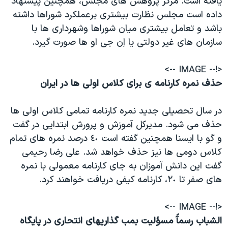
يافته است. مرکز پژوهش های مجلس، همچنين پيشنهاد
داده است مجلس نظارت بيشتری برعملکرد شوراها داشته
باشد و تعامل بيشتری ميان شوراها وشهرداری ها با
سازمان های غير دولتی يا اِن جی او ها صورت گيرد.
<!-- IMAGE -->
حذف نمره کارنامه ی برای کلاس اولی ها در ايران
در سال تحصيلی جديد نمره کارنامه تمامی کلاس اولی ها
حذف می شود. مديرکل آموزش و پرورش ابتدايی در گفت
و گو با ايسنا همچنين گفته است ٤٠ درصد نمره های تمام
کلاس دومی ها نيز حذف خواهد شد. علی رضا رحيمی
گفت اين دانش آموزان به جای كارنامه معمولی با نمره
های صفر تا ٢٠، كارنامه كيفی دريافت خواهند کرد.
<!-- IMAGE -->
الشباب رسمآً مسؤليت بمب گذاريهای انتحاری در پايگاه