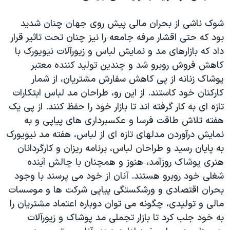
شوک ناشی از بحران مالی پيش روی جهان چنان شديد
بود که حتی اقشار مرفه جامعه را نيز چنان تحت تاثير قرار
داد که بازارهای مد و نمايش لباس و زيورآلات نيويورک با
کاهش فروش روبرو شد و چندين توليد کننده معتبر
پوشاک زنانه از پی کاهش سفارش مشتريان، از شمار
کارکنان خود کاستند. از اين رو، طراحان مد لباس ابتکارات
تازه ای به کار گرفته اند تا بازار خود را حفظ کنند. از پی يک
هفته تلاش طاقت فرسا و عکسبرداری های پياپی و به
نمايش درآوردن مدلهای تازه ای از لباس، هفته مد نيويورک
به پايان رسيد و طراحان لباس، برنامه ريزان و کارگردانان
هنری پوشاک روزآمد، هنوز و همچنان با چالش آينده
شغلی خود روبرو هستند. آنان از خود می پرسند با وجود
بحران اقتصادی و ورشکستگی پياپی شرکت ها و موسسات
مالی و توليدی، چگونه می توان دوباره اعتماد مشتريان را
به خود جلب کرد تا بازار تجملی مد پوشاک و زيورآلات