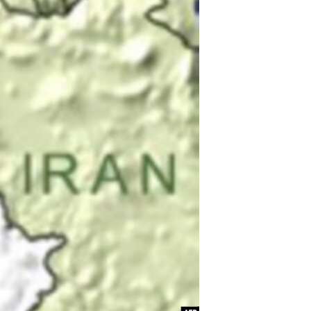
مستندها
فرهنگ و زندگی
حقوق شهروندی
انتخابات ریاست جمهوری آمریکا ۲۰۲۴
اقتصادی
حمله جمهوری اسلامی به اسرائیل
رمز مهسا
علم و فناوری
اسرائیل در جنگ
ورزش زنان در ایران
گالری عکس
اعتراضات زن، زندگی، آزادی
آرشیو پخش زنده
مجموعه مستندهای دادخواهی
تریبونال مردمی آبان ۹۸
دادگاه حمید نوری
چهل سال گروگان‌گیری
قانون شفافیت دارائی کادر رهبری ایران
اعتراضات مردمی آبان ۹۸
اسرائیل در جنگ