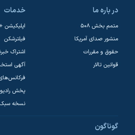
در باره ما
خدمات
متمم بخش ۵۰۸
اپلیکیشن +VOA
منشور صدای آمریکا
فیلترشکن
حقوق و مقررات
اشتراک خبرن
قوانین تالار
آگهی استخد
فرکانس‌های 
پخش رادیو
یادگیری زبان انگلیسی
نسخه سبک 
دنبال کنید
گوناگون