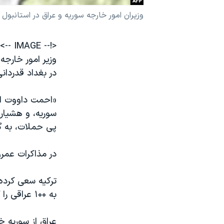
نرگس محمدی برنده جایزه نوبل صلح
وزیران امور خارجه سوریه و عراق در استانبول
همایش محافظه‌کاران آمریکا «سی‌پک»
<!-- IMAGE -->
صفحه‌های ویژه
وزیر امور خارجه
سفر پرزیدنت ترامپ به چین
در بغداد قدردان
«احمت داووت اوغ
سوریه، و هشیار
پی حملات، به گ
در مذاکرات عمر
ترکیه سعی کرده 
به ۱۰۰ عراقی را کشت، برطرف کند.
عراق از سوریه 