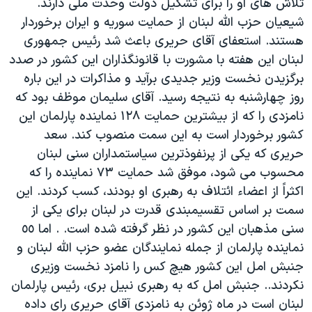
تلاش های او را برای تشکيل دولت وحدت ملی دارند.
شيعيان حزب الله لبنان از حمايت سوريه و ايران برخوردار
هستند. استعفای آقای حريری باعث شد رئيس جمهوری
لبنان اين هفته با مشورت با قانونگذاران اين کشور در صدد
برگزيدن نخست وزير جديدی برآيد و مذاکرات در اين باره
روز چهارشنبه به نتيجه رسيد. آقای سليمان موظف بود که
نامزدی را که از بيشترين حمايت ١٢٨ نماينده پارلمان اين
کشور برخوردار است به اين سمت منصوب کند. سعد
حريری که يکی از پرنفوذترين سياستمداران سنی لبنان
محسوب می شود، موفق شد حمايت ٧٣ نماينده را که
اکثراً از اعضاء ائتلاف به رهبری او بودند، کسب کردند. اين
سمت بر اساس تقسيمبندی قدرت در لبنان برای يکی از
سنی مذهبان اين کشور در نظر گرفته شده است. . اما ٥٥
نماينده پارلمان از جمله نمايندگان عضو حزب الله لبنان و
جنبش امل اين کشور هيچ کس را نامزد نخست وزيری
نکردند.. جنبش امل که به رهبری نبيل بری، رئيس پارلمان
لبنان است در ماه ژوئن به نامزدی آقای حريری رای داده