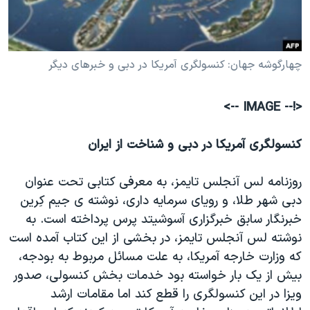
دنبال کنید
مستندها
فرهنگ و زندگی
حقوق شهروندی
انتخابات ریاست جمهوری آمریکا ۲۰۲۴
چهارگوشه جهان: کنسولگری آمريکا در دبی و خبرهای ديگر
اقتصادی
حمله جمهوری اسلامی به اسرائیل
رمز مهسا
علم و فناوری
زبانهای مختلف
<!-- IMAGE -->
اسرائیل در جنگ
ورزش زنان در ایران
گالری عکس
اعتراضات زن، زندگی، آزادی
کنسولگری آمريکا در دبی و شناخت از ايران
آرشیو پخش زنده
مجموعه مستندهای دادخواهی
روزنامه لس آنجلس تايمز، به معرفی کتابی تحت عنوان
تریبونال مردمی آبان ۹۸
دبی شهر طلا، و رويای سرمايه داری، نوشته ی جيم کِرين
دادگاه حمید نوری
خبرنگار سابق خبرگزاری آسوشيتد پرس پرداخته است. به
نوشته لس آنجلس تايمز، در بخشی از اين کتاب آمده است
چهل سال گروگان‌گیری
که وزارت خارجه آمريکا، به علت مسائل مربوط به بودجه،
قانون شفافیت دارائی کادر رهبری ایران
بيش از يک بار خواسته بود خدمات بخش کنسولی، صدور
اعتراضات مردمی آبان ۹۸
ويزا در اين کنسولگری را قطع کند اما مقامات ارشد