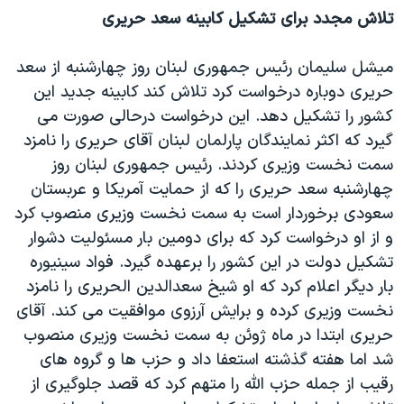
تلاش مجدد برای تشکيل کابينه سعد حريری
ميشل سليمان رئيس جمهوری لبنان روز چهارشنبه از سعد
حريری دوباره درخواست کرد تلاش کند کابينه جديد اين
کشور را تشکيل دهد. اين درخواست درحالی صورت می
گيرد که اکثر نمايندگان پارلمان لبنان آقای حريری را نامزد
سمت نخست وزيری کردند. رئيس جمهوری لبنان روز
چهارشنبه سعد حريری را که از حمايت آمريکا و عربستان
سعودی برخوردار است به سمت نخست وزيری منصوب کرد
و از او درخواست کرد که برای دومين بار مسئوليت دشوار
تشکيل دولت در اين کشور را برعهده گيرد. فواد سينيوره
بار ديگر اعلام کرد که او شيخ سعدالدين الحريری را نامزد
نخست وزيری کرده و برايش آرزوی موافقيت می کند. آقای
حريری ابتدا در ماه ژوئن به سمت نخست وزيری منصوب
شد اما هفته گذشته استعفا داد و حزب ها و گروه های
رقيب از جمله حزب الله را متهم کرد که قصد جلوگيری از