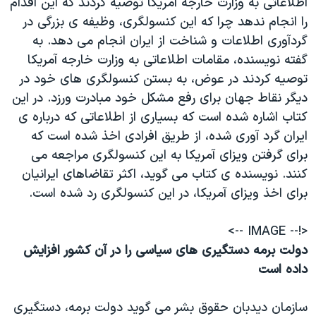
اطلاعاتی به وزارت خارجه آمريکا توصيه کردند که اين اقدام
اسرائیل در جنگ
را انجام ندهد چرا که اين کنسولگری، وظيفه ی بزرگی در
نرگس محمدی برنده جایزه نوبل صلح
گردآوری اطلاعات و شناخت از ايران انجام می دهد. به
همایش محافظه‌کاران آمریکا «سی‌پک»
گفته نويسنده، مقامات اطلاعاتی به وزارت خارجه آمريکا
توصيه کردند در عوض، به بستن کنسولگری های خود در
صفحه‌های ویژه
ديگر نقاط جهان برای رفع مشکل خود مبادرت ورزد. در اين
سفر پرزیدنت ترامپ به چین
کتاب اشاره شده است که بسياری از اطلاعاتی که درباره ی
ايران گرد آوری شده، از طريق افرادی اخذ شده است که
برای گرفتن ويزای آمريکا به اين کنسولگری مراجعه می
کنند. نويسنده ی کتاب می گويد، اکثر تقاضاهای ايرانيان
برای اخذ ويزای آمريکا، در اين کنسولگری رد شده است.
<!-- IMAGE -->
دولت برمه دستگیری های سیاسی را در آن کشور افزایش
داده است
سازمان دیدبان حقوق بشر می گوید دولت برمه، دستگیری