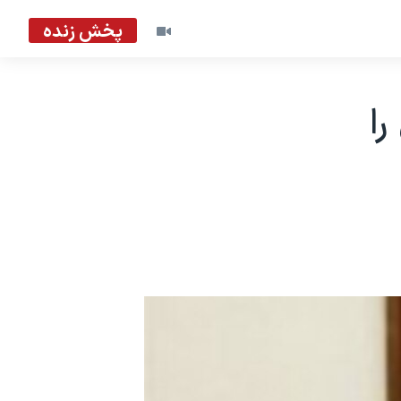
پخش زنده
را