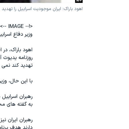
نرگس محمدی برنده جایزه نوبل صلح
اهود باراک: ایران موجودیت اسراییل را تهدید 
همایش محافظه‌کاران آمریکا «سی‌پک»
<!-- IMAGE -->
صفحه‌های ویژه
وزیر دفاع اسرا
سفر پرزیدنت ترامپ به چین
اهود باراک، در 
روزنامه یدیوث آ
تهدید کند نمی ب
با این حال، وز
رهبران اسراییل ب
به گفته های محم
رهبران ایران نی
دارند هدف برنا