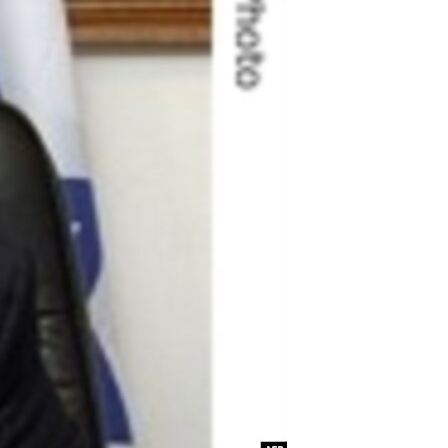
مستندها
فرهنگ و زندگی
حقوق شهروندی
انتخابات ریاست جمهوری آمریکا ۲۰۲۴
اقتصادی
حمله جمهوری اسلامی به اسرائیل
رمز مهسا
علم و فناوری
اسرائیل در جنگ
ورزش زنان در ایران
گالری عکس
اعتراضات زن، زندگی، آزادی
آرشیو پخش زنده
مجموعه مستندهای دادخواهی
تریبونال مردمی آبان ۹۸
دادگاه حمید نوری
چهل سال گروگان‌گیری
قانون شفافیت دارائی کادر رهبری ایران
اعتراضات مردمی آبان ۹۸
اسرائیل در جنگ