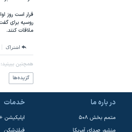
قرار است روز اوا
روسیه برای گفت
ملاقات کنند.
اشتراک
همچنبن ببینید:
گزيده‌ها
در باره ما
خدمات
متمم بخش ۵۰۸
اپلیکیشن +VOA
منشور صدای آمریکا
فیلترشکن