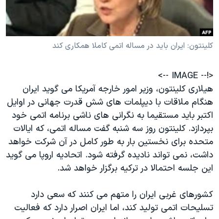
دنبال کنید
مستندها
فرهنگ و زندگی
حقوق شهروندی
انتخابات ریاست جمهوری آمریکا ۲۰۲۴
کلینتون: ایران باید در مساله اتمی کاملا همکاری کند
اقتصادی
حمله جمهوری اسلامی به اسرائیل
رمز مهسا
علم و فناوری
زبانهای مختلف
<!-- IMAGE -->
اسرائیل در جنگ
ورزش زنان در ایران
هیلاری کلینتون، وزیر امور خارجه آمریکا می گوید ایران
گالری عکس
اعتراضات زن، زندگی، آزادی
هنگام ملاقات با دیپلمات های شش قدرت جهانی در اوایل
اکتبر باید مستقیما به نگرانی های ناشی برنامه اتمی خود
آرشیو پخش زنده
مجموعه مستندهای دادخواهی
بپردازد. کلینتون روز سه شنبه گفت مساله اتمی، که ایالات
تریبونال مردمی آبان ۹۸
متحده برای نخستین بار به طور کامل در آن شرکت خواهد
دادگاه حمید نوری
داشت، نمی تواند نادیده گرفته شود. اتحادیه اروپا می گوید
این جلسه احتمالا در ترکیه برگزار خواهد شد.
چهل سال گروگان‌گیری
قانون شفافیت دارائی کادر رهبری ایران
کشورهای غربی ایران را متهم می کنند که سعی دارد
اعتراضات مردمی آبان ۹۸
تسلیحات اتمی تولید کند، اما ایران اصرار دارد که فعالیت