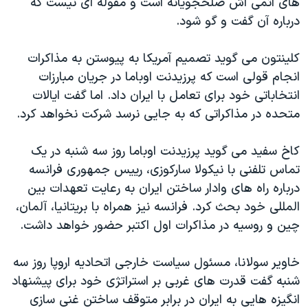
های اتمی اش صلحجویانه است و مقوله ای نیست که
اسرائیل در جنگ
درباره آن گفت و گو شود.
نرگس محمدی برنده جایزه نوبل صلح
همایش محافظه‌کاران آمریکا «سی‌پک»
کلینتون می گوید تصمیم آمریکا به پیوستن به مذاکرات
انجام قولی است که پرزیدنت اوباما در جریان مبارزات
صفحه‌های ویژه
انتخاباتی خود برای تعامل با ایران داد. اما گفت ایالات
سفر پرزیدنت ترامپ به چین
متحده در مذاکراتی که به جایی نرسد شرکت نخواهد کرد.
کاخ سفید می گوید پرزیدنت اوباما روز سه شنبه در یک
تماس تلفنی با نیکولا سارکوزی، رییس جمهوری فرانسه
درباره راه های وادار ساختن ایران به رعایت تعهدات بین
المللی خود بحث کرد. فرانسه نیز همراه با بریتانیا، آلمان،
چین و روسیه در مذاکرات اول اکتبر حضور خواهد داشت.
خاویر سولانا، مسئول سیاست خارجی اتحادیه اروپا روز سه
شنبه گفت قدرت های غربی بر استراتژی خود برای پیشنهاد
انگیزه هایی به ایران در برابر متوقف ساختن غنی سازی