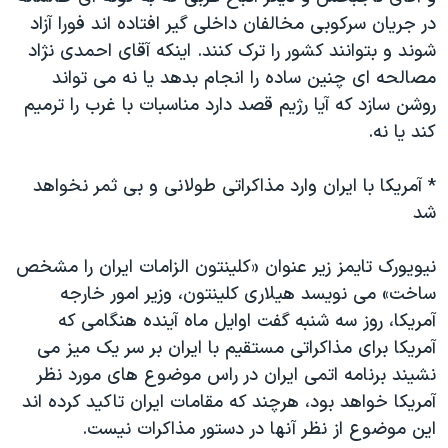
در جريان سرکوبی مخالفان داخلی گير افتاده اند فورا آزاد
شوند و بتوانند کشور را ترک کنند. اينکه آقای احمدی نژاد
مصالحه ای چنين ساده را انجام بدهد يا نه می تواند
روشن سازد که آيا رژيم قصد دارد مناسبات با غرب را ترميم
کند يا نه.
* آمريکا با ايران وارد مذاکراتی طولانی و بی ثمر نخواهد
شد
نيويورک تايمز زير عنوان «کلينتون الزامات ايران را مشخص
ساخت» می نويسد هيلاری کلينتون، وزير امور خارجه
آمريکا، روز سه شنبه گفت اوايل ماه آينده هنگامی که
آمريکا برای مذاکراتی مستقيم با ايران بر سر يک ميز می
نشيند برنامه اتمی ايران در راس موضوع های مورد نظر
آمريکا خواهد بود، هرچند که مقامات ايران تاکيد کرده اند
اين موضوع از نظر آنها در دستور مذاکرات نيست.