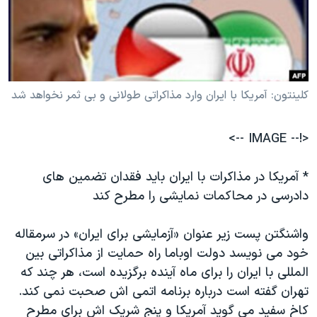
دنبال کنید
مستندها
فرهنگ و زندگی
حقوق شهروندی
انتخابات ریاست جمهوری آمریکا ۲۰۲۴
اقتصادی
حمله جمهوری اسلامی به اسرائیل
رمز مهسا
علم و فناوری
کلينتون: آمريکا با ايران وارد مذاکراتی طولانی و بی ثمر نخواهد شد
زبانهای مختلف
اسرائیل در جنگ
ورزش زنان در ایران
<!-- IMAGE -->
گالری عکس
اعتراضات زن، زندگی، آزادی
آرشیو پخش زنده
مجموعه مستندهای دادخواهی
* آمريکا در مذاکرات با ايران بايد فقدان تضمين های
تریبونال مردمی آبان ۹۸
دادرسی در محاکمات نمايشی را مطرح کند
دادگاه حمید نوری
واشنگتن پست زير عنوان «آزمايشی برای ايران» در سرمقاله
چهل سال گروگان‌گیری
خود می نويسد دولت اوباما راه حمايت از مذاکراتی بين
قانون شفافیت دارائی کادر رهبری ایران
المللی با ايران را برای ماه آينده برگزيده است، هر چند که
تهران گفته است درباره برنامه اتمی اش صحبت نمی کند.
اعتراضات مردمی آبان ۹۸
کاخ سفيد می گويد آمريکا و پنج شريک اش برای مطرح