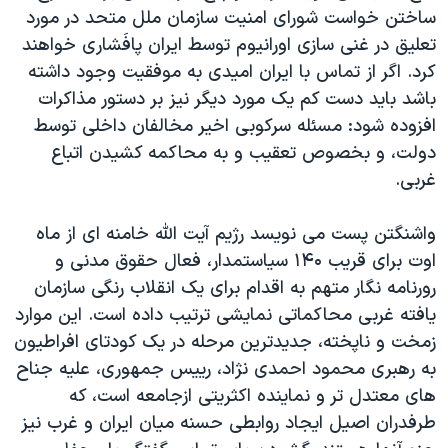
اسرائیل در جنگ
ساختن خواست شورای امنيت سازمان ملل متحد در مورد
نرگس محمدی برنده جایزه نوبل صلح
تعليق در غنی سازی اورانيوم توسط ايران پافَشاری خواهند
کرد. اگر از تماس با ايران اميدی به موفقيت وجود داشته
همایش محافظه‌کاران آمریکا «سی‌پک»
باشد بايد دست کم يک مورد ديگر نيز بر دستور مذاکرات
صفحه‌های ویژه
افزوده شود: مسئله سرکوبی اخير مخالفان داخلی توسط
سفر پرزیدنت ترامپ به چین
دولت، و بخصوص تعقيب و به محاکمه کشيدن اتباع
غربی.
واشنگتن پست می نويسد رژيم آيت الله خامنه ای از ماه
اوت برای قريب ۱۴۰ سياستمدار، فعال حقوق مدنی و
رورنامه نگار متهم به اقدام برای يک انقلاب رنگی سازمان
يافته غربی محاکماتی نمايشی ترتيب داده است. اين موارد
زمخت و ناپخته، جديدترين مرحله در يک کودتای افراطيون
به رهبری محمود احمدی نژاد، ریيس جمهوری، عليه جناح
های معتدل تر و نماينده اکثريتی ازجامعه است، که
طرفدران اصيل ايجاد روابطی حسنه ميان ايران و غرب نيز