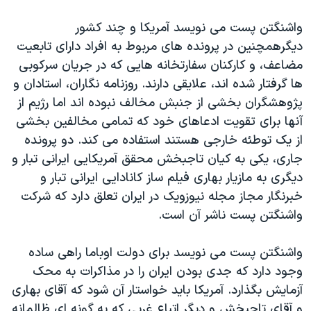
واشنگتن پست می نويسد آمريکا و چند کشور
ديگرهمچنين در پرونده های مربوط به افراد دارای تابعيت
مضاعف، و کارکنان سفارتخانه هایی که در جريان سرکوبی
ها گرفتار شده اند، علايقی دارند. روزنامه نگاران، استادان و
پژوهشگران بخشی از جنبش مخالف نبوده اند اما رژيم از
آنها برای تقويت ادعاهای خود که تمامی مخالفين بخشی
از يک توطئه خارجی هستند استفاده می کند. دو پرونده
جاری، يکی به کيان تاجبخش محقق آمريکایی ايرانی تبار و
ديگری به مازيار بهاری فيلم ساز کانادایی ايرانی تبار و
خبرنگار مجاز مجله نيوزويک در ايران تعلق دارد که شرکت
واشنگتن پست ناشر آن است.
واشنگتن پست می نويسد برای دولت اوباما راهی ساده
وجود دارد که جدی بودن ايران را در مذاکرات به محک
آزمايش بگذارد. آمريکا بايد خواستار آن شود که آقای بهاری
و آقای تاجبخش و ديگر اتباع غربی که به گونه ای ظالمانه