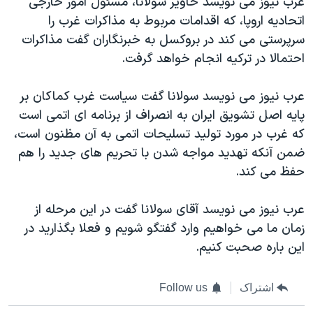
عرب نيوز می نويسد خاوير سولانا، مسئول امور خارجی
اتحاديه اروپا، که اقدامات مربوط به مذاکرات غرب را
سرپرستی می کند در بروکسل به خبرنگاران گفت مذاکرات
احتمالا در ترکيه انجام خواهد گرفت.
عرب نيوز می نويسد سولانا گفت سياست غرب کماکان بر
پايه اصل تشويق ايران به انصراف از برنامه ای اتمی است
که غرب در مورد توليد تسليحات اتمی به آن مظنون است،
ضمن آنکه تهديد مواجه شدن با تحريم های جديد را هم
حفظ می کند.
عرب نيوز می نويسد آقای سولانا گفت در اين مرحله از
زمان ما می خواهيم وارد گفتگو شويم و فعلا بگذاريد در
اين باره صحبت کنيم.
اشتراک
Follow us