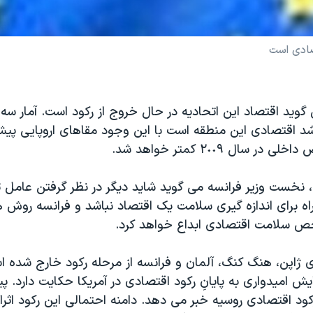
تصادی است
ی گويد اقتصاد اين اتحاديه در حال خروج از رکود است. آمار سه
رشد اقتصادی اين منطقه است با اين وجود مقاهای اروپايی پيش
در سال ٢٠٠٩ کمتر خواهد شد.
، نخست وزير فرانسه می گويد شايد ديگر در نظر گرفتن عامل 
اه برای اندازه گيری سلامت يک اقتصاد نباشد و فرانسه روش ه
ص سلامت اقتصادی ابداع خواهد کرد.
 ژاپن، هنگ کنگ، آلمان و فرانسه از مرحله رکود خارج شده
ايش اميدواری به پايانِ رکود اقتصادی در آمريکا حکايت دارد. پ
ود اقتصادی روسيه خبر می دهد. دامنه احتمالی اين رکود اثرا