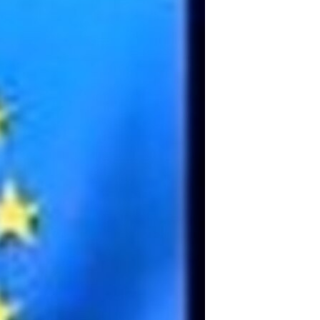
مستندها
فرهنگ و زندگی
حقوق شهروندی
انتخابات ریاست جمهوری آمریکا ۲۰۲۴
اقتصادی
حمله جمهوری اسلامی به اسرائیل
رمز مهسا
علم و فناوری
اسرائیل در جنگ
ورزش زنان در ایران
گالری عکس
اعتراضات زن، زندگی، آزادی
آرشیو پخش زنده
مجموعه مستندهای دادخواهی
تریبونال مردمی آبان ۹۸
دادگاه حمید نوری
چهل سال گروگان‌گیری
قانون شفافیت دارائی کادر رهبری ایران
اعتراضات مردمی آبان ۹۸
اسرائیل در جنگ