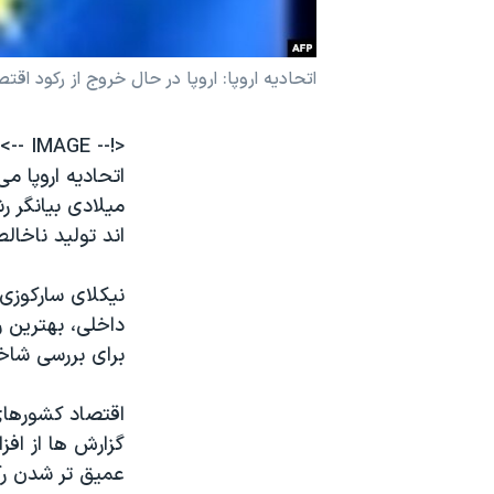
نرگس محمدی برنده جایزه نوبل صلح
همایش محافظه‌کاران آمریکا «سی‌پک»
اتحاديه اروپا: اروپا در حال خروج از رکود اق
صفحه‌های ویژه
<!-- IMAGE -->
سفر پرزیدنت ترامپ به چین
اتحاديه اروپا م
ميلادی بيانگر 
اند توليد ناخالص داخلی 
نيکلای سارکوزی
داخلی، بهترين ر
برای بررسی شاخ
اقتصاد کشورهای
گزارش ها از افز
عميق تر شدن رک