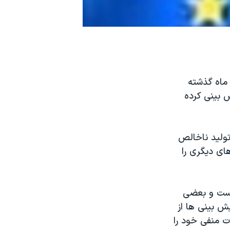
 ماه گذشته
 بينی کرده
توليد ناخالص
ای ديگری را
 است و بعضی
يش بينی ها از
ت منفی خود را