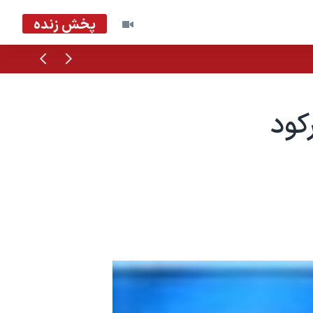
پخش زنده
قبلی
بعدی
کود