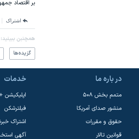
بر اقتصاد جمهو
اشتراک
همچنبن ببینید:
گزيده‌ها
در باره ما
خدمات
متمم بخش ۵۰۸
اپلیکیشن +VOA
منشور صدای آمریکا
فیلترشکن
حقوق و مقررات
اشتراک خبرن
قوانین تالار
آگهی استخد