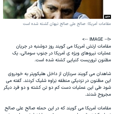
دنبال کنید
مستندها
فرهنگ و زندگی
حقوق شهروندی
انتخابات ریاست جمهوری آمریکا ۲۰۲۴
مقامات آمريکا: صالح علی صالح نبهان کشته شده است
اقتصادی
حمله جمهوری اسلامی به اسرائیل
رمز مهسا
علم و فناوری
زبانهای مختلف
<!-- IMAGE -->
اسرائیل در جنگ
ورزش زنان در ایران
مقامات ارتش آمريکا می گويند روز دوشنبه در جريان
گالری عکس
اعتراضات زن، زندگی، آزادی
عمليات نيروهای ويژه ی آمريکا در جنوب سومالی، يک
مظنون تروريست کنيايی کشته شده است.
آرشیو پخش زنده
مجموعه مستندهای دادخواهی
تریبونال مردمی آبان ۹۸
شاهدان می گويند سربازان از داخل هليکوپتر به خودروی
دادگاه حمید نوری
اين مظنون در نزديکی منطقه بَراوه شليک کردند. گفته می
شود طی اين عمليات دست کم دو تن کشته و دو فرد ديگر
چهل سال گروگان‌گیری
مجروح شدند.
قانون شفافیت دارائی کادر رهبری ایران
اعتراضات مردمی آبان ۹۸
مقامات آمريکا می گويند که در اين حمله صالح علی صالح