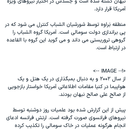
نبهان کشته شده است و جسدش در اختيار نيروهای ويژه
اسرائیل در جنگ
آمريکا قرار دارد.
نرگس محمدی برنده جایزه نوبل صلح
همایش محافظه‌کاران آمریکا «سی‌پک»
منطقه بَراوه توسط شورشيان الشباب کنترل می شود که در
پی براندازی دولت سومالی است. آمريکا گروه الشباب را
صفحه‌های ویژه
گروهی تروريستی می داند و می گويد اين گروه با القاعده
سفر پرزیدنت ترامپ به چین
در ارتباط است.
<!-- IMAGE -->
از سال ۲۰۰۲ و به دنبال بمبگذاری در يک هتل و يک
هواپيما در کنيا مقامات اطلاعاتی آمريکا خواستار بازجويی
از صالح علی صالح نبهان بودند.
پيش از اين گزارش شده بود علميات روز دوشنبه توسط
نيروهای فرانسوی صورت گرفته است. ارتش فرانسه ادعای
انجام هرگونه عمليات در خاک سومالی را تکذيب کرده