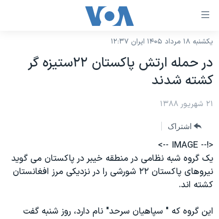
ینکهای
ابل
سترسی
یکشنبه ۱۸ مرداد ۱۴۰۵ ایران ۱۲:۳۷
خانه
هش
در حمله ارتش پاکستان ۲۲ستیزه گر
نسخه سبک وب‌سایت
ه
کشته شدند
حتوای
موضوع ها
صلی
۲۱ شهریور ۱۳۸۸
برنامه های تلویزیونی
ایران
هش
جدول برنامه ها
ه
آمریکا
اشتراک
فحه
صفحه‌های ویژه
جهان
<!-- IMAGE -->
صلی
فرکانس‌های صدای آمریکا
یک گروه شبه نظامی در منطقه خیبر در پاکستان می گوید
ورزشی
جام جهانی ۲۰۲۶
هش
نیروهای پاکستان ۲۲ شورشی را در نزدیکی مرز افغانستان
پخش رادیویی
ه
گزیده‌ها
عملیات خشم حماسی
کشته اند.
ستجو
۲۵۰سالگی آمریکا
ویژه برنامه‌ها
یادگیری زبان انگلیسی
این گروه که " سپاهیان سرحد" نام دارد، روز شنبه گفت
ویدیوها
بایگانی برنامه‌های تلویزیونی