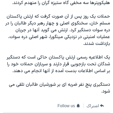
هلیکوپترها سه مخفی گاه ستیزه گران را منهدم کردند.
دنبال کنید
مستندها
فرهنگ و زندگی
حقوق شهروندی
انتخابات ریاست جمهوری آمریکا ۲۰۲۴
حملات یک روز پس از آن صورت گرفت که ارتش پاکستان
مسلم خان، سخنگوی اصلی و چهار رهبر دیگر طالبان را در
اقتصادی
حمله جمهوری اسلامی به اسرائیل
دره سوات دستگیر کرد. ارتش می گوید آنها در جریان
رمز مهسا
علم و فناوری
عملیات امنیتی در نزدیکی مینگورا، شهر اصلی دره سوات،
زبانهای مختلف
اسرائیل در جنگ
ورزش زنان در ایران
بازداشت شدند.
گالری عکس
اعتراضات زن، زندگی، آزادی
یک اطلاعیه رسمی ارتش پاکستان حاکی است که دستگیر
آرشیو پخش زنده
مجموعه مستندهای دادخواهی
شدگان تحت بازجویی قرار دارند و سربازان حملات خود را
تریبونال مردمی آبان ۹۸
بر اساس اطلاعات بدست آمده از آنها انجام می دهند.
دادگاه حمید نوری
دستگیری پنج نفر ضربه ای بر شورشیان طالبان تلقی می
چهل سال گروگان‌گیری
شود.
قانون شفافیت دارائی کادر رهبری ایران
اعتراضات مردمی آبان ۹۸
اشتراک
Follow us