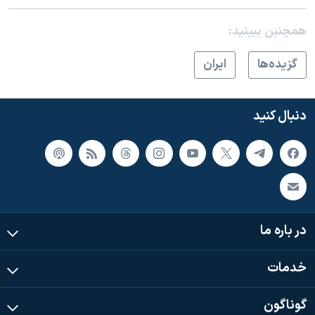
همچنبن ببینید:
گزيده‌ها
ايران
دنبال کنید
در باره ما
خدمات
گوناگون