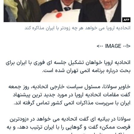
دنبال کنید
مستندها
فرهنگ و زندگی
حقوق شهروندی
انتخابات ریاست جمهوری آمریکا ۲۰۲۴
اتحادیه اروپا می خواهد هر چه زودتر با ایران مذاکره کند
اقتصادی
حمله جمهوری اسلامی به اسرائیل
رمز مهسا
علم و فناوری
زبانهای مختلف
<!-- IMAGE -->
اسرائیل در جنگ
ورزش زنان در ایران
گالری عکس
اعتراضات زن، زندگی، آزادی
اتحادیه اروپا خواهان تشکیل جلسه ای فوری با ایران برای
بحث درباره برنامه اتمی تهران شده است.
آرشیو پخش زنده
مجموعه مستندهای دادخواهی
تریبونال مردمی آبان ۹۸
خاویر سولانا، مسئول سیاست خارجی اتحادیه، روز جمعه
دادگاه حمید نوری
گفت مقامات اتحادیه اروپا در مورد جدید ترین پیشنهاد
ایران با سرپرست مذاکرات اتمی کشور تماس گرفته اند.
چهل سال گروگان‌گیری
قانون شفافیت دارائی کادر رهبری ایران
سولانا در بیانیه ای گفت اتحادیه می خواهد در «زودترین
اعتراضات مردمی آبان ۹۸
فرصت ممکن» گفت و گوهایی را با ایران ترتیب دهد، و به