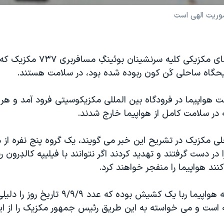
وريت الهی است
به گزارش مقامهای مکزيکی کليه سرنشينان بو
ريحگاه ساحلی کَن کون ربوده شده بود، در سلامت هستند.
 در سلامت کامل از هواپيما خارج شدند.
لی مکزيک در تشريح اين خبر می گويند، يک گروه پنج نفره از 
ا در دست گرفتند و تهديد کردند اگر نتوانند با فيليپه کالدِرو
د هواپيما را منفجر خواهند کرد.
مقامات گفتند که هواپيما ربا يک کشيش بوده که عدد
ه است و می خواسته به اين طريق رئيس جمهور مکزيک را از ا