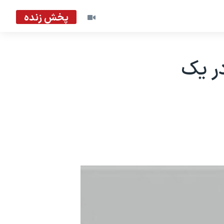
پخش زنده
ر يک