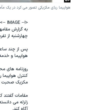
نرگس محمدی برنده جایزه نوبل صلح
هواپيما ربای مکزيکی تصور می کرد در يک مأم
همایش محافظه‌کاران آمریکا «سی‌پک»
<!-- IMAGE -->
صفحه‌های ویژه
سفر پرزیدنت ترامپ به چین
چهارشنبه از تف
هواپيما و خدمه
روزنامه های مح
کنترل هواپيما ر
مکزيک صحبت کنن
زلزله می دانست
آگاه کند.