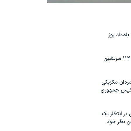
ئينگِ مسافربری ٧٣٧ مکزيک که بامداد روز
پس از چند ساعت هواپيما در فرودگاه بين المللی مکزيکوسيتی فرود آمد و هر ١١٢ سرنشين
مردان مکزيکی
ن رئيس جمهوری
 ٩/٩/٩ تاريخ روز را دليلی بر انتظار يک
ين نظر خود