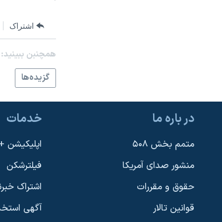
اشتراک
همچنبن ببینید:
گزيده‌ها
در باره ما
خدمات
متمم بخش ۵۰۸
اپلیکیشن +VOA
منشور صدای آمریکا
فیلترشکن
حقوق و مقررات
اشتراک خبرن
قوانین تالار
آگهی استخد