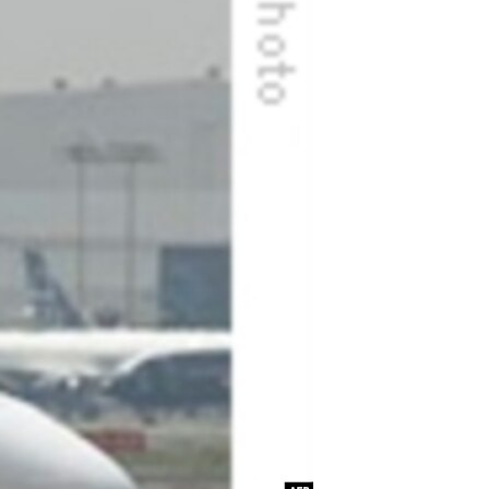
مستندها
فرهنگ و زندگی
حقوق شهروندی
انتخابات ریاست جمهوری آمریکا ۲۰۲۴
اقتصادی
حمله جمهوری اسلامی به اسرائیل
رمز مهسا
علم و فناوری
اسرائیل در جنگ
ورزش زنان در ایران
گالری عکس
اعتراضات زن، زندگی، آزادی
آرشیو پخش زنده
مجموعه مستندهای دادخواهی
تریبونال مردمی آبان ۹۸
دادگاه حمید نوری
چهل سال گروگان‌گیری
قانون شفافیت دارائی کادر رهبری ایران
اعتراضات مردمی آبان ۹۸
اسرائیل در جنگ