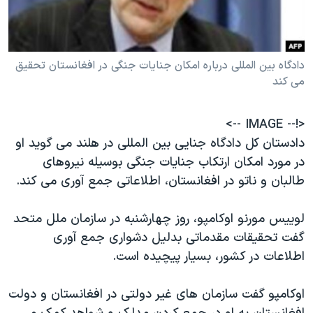
دنبال کنید
مستندها
فرهنگ و زندگی
حقوق شهروندی
انتخابات ریاست جمهوری آمریکا ۲۰۲۴
دادگاه بین المللی درباره امکان جنایات جنگی در افغانستان تحقیق
اقتصادی
حمله جمهوری اسلامی به اسرائیل
می کند
رمز مهسا
علم و فناوری
زبانهای مختلف
اسرائیل در جنگ
ورزش زنان در ایران
<!-- IMAGE -->
گالری عکس
اعتراضات زن، زندگی، آزادی
دادستان کل دادگاه جنایی بین المللی در هلند می گوید او
در مورد امکان ارتکاب جنایات جنگی بوسیله نیروهای
آرشیو پخش زنده
مجموعه مستندهای دادخواهی
طالبان و ناتو در افغانستان، اطلاعاتی جمع آوری می کند.
تریبونال مردمی آبان ۹۸
دادگاه حمید نوری
لوییس مورنو اوکامپو، روز چهارشنبه در سازمان ملل متحد
گفت تحقیقات مقدماتی بدلیل دشواری جمع آوری
چهل سال گروگان‌گیری
اطلاعات در کشور، بسیار پیچیده است.
قانون شفافیت دارائی کادر رهبری ایران
اعتراضات مردمی آبان ۹۸
اوکامپو گفت سازمان های غیر دولتی در افغانستان و دولت