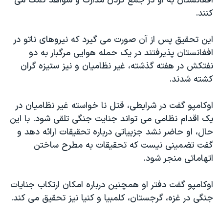
افغانستان به او در جمع کردن مدارک و شواهد کمک می
اسرائیل در جنگ
کنند.
نرگس محمدی برنده جایزه نوبل صلح
همایش محافظه‌کاران آمریکا «سی‌پک»
این تحقیق پس از آن صورت می گیرد که نیروهای ناتو در
افغانستان پذیرفتند در یک حمله هوایی مرگبار به دو
صفحه‌های ویژه
نفتکش در هفته گذشته، غیر نظامیان و نیز ستیزه گران
سفر پرزیدنت ترامپ به چین
کشته شدند.
اوکامپو گفت در شرایطی، قتل نا خواسته غیر نظامیان در
یک اقدام نظامی می تواند جنایت جنگی تلقی شود. با این
حال، او حاضر نشد جزییاتی درباره تحقیقات ارائه دهد و
گفت تضمینی نیست که تحقیقات به مطرح ساختن
اتهاماتی منجر شود.
اوکامپو گفت دفتر او همچنین درباره امکان ارتکاب جنایات
جنگی در غزه، گرجستان، کلمبیا و کنیا نیز تحقیق می کند.