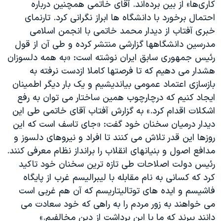
كارى‌ها» از بين برده‌اند. آقای خاتمی همچنين درباره
احتمال برخورد با دانشگاه ها ابراز نگرانی کرد. تارنمای
خبری آفتاب از ديدار محمد خاتمی با انجمن اسلامی
مدرسين دانشگاهها گزارشی منتشر کرده و طی آن از قول
رئيس جمهوری سابق ايران نوشته است: «به همه دلسوزان
هشدار می دهيم که تا فرصتها کاملا ازدست نرفته به
بازسازی اعتماد عمومی بيانديشيم و يک بار ديگر اطمينان
ايجاد کنيم که درچارچوب همين ساختار می توان به رفع
اشکلات اقدام کرد.» به گزارش آفتاب آقای خاتمی طی اين
ديدار درميان سخنان خود گفت: «جای تاسف است که اين
روزها اين قدر تلاش می کنند تا افراد و نيروهای دلسوز و
مدافع اصول و بنيانهای انقلاب را برانداز نظام معرفی کنند.
رئيس دولت اصلاحات طی تازه ترين سخنان خود تاکيد
کرد که کسانی به نام مقابله با ليبراليسم غرب از پايگاه
فاشيسم و ايده های توتاليتاريسم که آن هم غربی است
می خواهند به زور مردم را به راهی که خود سعادت می
دانند ببرند که ما با اين برداشت از دين مخالفيم.»