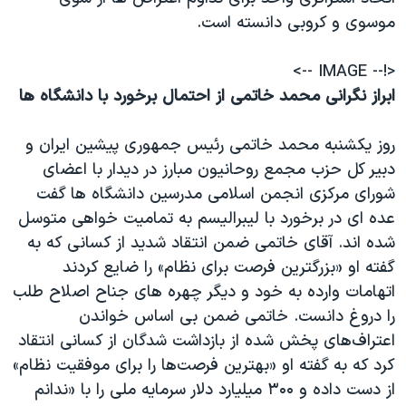
موسوی و کروبی دانسته است.
<!-- IMAGE -->
ابراز نگرانی محمد خاتمی از احتمال برخورد با دانشگاه ها
روز يکشنبه محمد خاتمی رئيس جمهوری پيشين ايران و
دبير کل حزب مجمع روحانيون مبارز در ديدار با اعضای
شورای مرکزی انجمن اسلامی مدرسين دانشگاه ها گفت
عده ای در برخورد با ليبراليسم به تماميت خواهی متوسل
شده اند. آقای خاتمی ضمن انتقاد شديد از كسانى كه به
گفته او «بزرگترين فرصت براى نظام» را ضايع كردند
اتهامات وارده به خود و ديگر چهره های جناح اصلاح طلب
را دروغ دانست. خاتمی ضمن بى اساس خواندن
اعتراف‌هاى پخش شده از بازداشت شدگان از کسانی انتقاد
کرد که به گفته او «بهترين فرصت‌ها را براى موفقيت نظام»
از دست داده و ۳۰۰ ميليارد دلار سرمايه ملى را با «ندانم