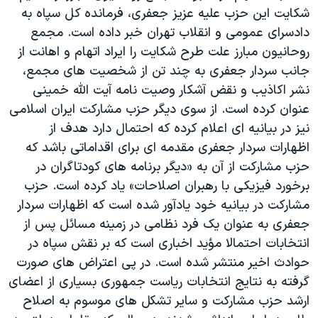
اسرائیل در جنگ
شکايت اين حزب عليه عزيز جعفرى، فرمانده كل سپاه به
نرگس محمدی برنده جایزه نوبل صلح
دادسرای عمومی و انقلاب تهران خبر داده است. مجمع
روحانيون مبارز علت طرح شکايت را ايراد اتهام و اهانت از
همایش محافظه‌کاران آمریکا «سی‌پک»
جانب سردار جعفری به چند تن از شخصيت هاى مجمع،
صفحه‌های ویژه
نشر اكاذيب و نقض آشكار وصيت نامه آيت الله خمينى
سفر پرزیدنت ترامپ به چین
عنوان کرده است. از سوی ديگر حزب مشاركت ايران اسلامى
نيز در بيانيه اى اعلام کرده كه احتمال دارد هدف از
اظهارات سردار جعفری مقدمه ای برای اقداماتی باشد که
حزب مشارکت از آن به «ديگر برنامه های كودتاگران در
برخورد فيزيكى با رهبران اصلاحات» ياد کرده است. حزب
مشارکت در بيانيه خود يادآور شده است که اظهارات سردار
جعفری به عنوان يک فرد نظامی در زمينه مسائل پس از
انتخابات احتمالا مؤيد اخباری است كه بر نقش سپاه در
حوادث اخير منتشر شده است. در پی اعتراض های صورت
گرفته به نتايج انتخابات رياست جمهوری بسياری از اعضای
ارشد حزب مشارکت و ساير تشکل های موسوم به اصلاح