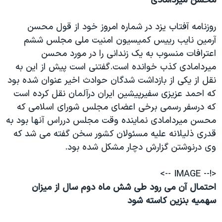
محسن ميردامادی
روزنامه آفتاب يزد در شماره امروز خود از قول محسن
آرمين نايب رييس کميسيون امنيت ملی مجلس ششم
اعترافات منسوب به يک زندانی را در مورد محسن
ميردامادی کذب خوانده است.گفتنی است پيش از اين به
نقل از يکی از بازداشت شدگان حوادث اخير عنوان شده بود
که احمد عزيزی سفيرپيشين ايران درآلمان نقل کرده است
که درسفر رسمی برخی اعضای مجلس شورای اسلامی که
محسن ميردامادی نماينده وقت مجلس درراس آنها بود به
قدری ذليلانه عليه مسئولان کشور سخن گفته می شد که
وی درنوشتن گزارش دچار مشکل شده بود.
<!-- IMAGE -->
احتمال آن می رود طی شش ماه دوم سال از ميزان
سهميه بنزين کاسته شود