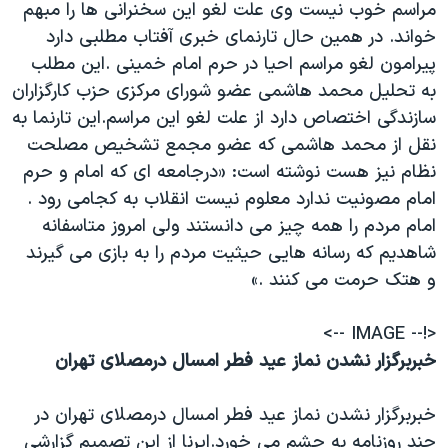
مراسم خوب نيست وی علت لغو اين سخنرانی ها را مبهم
خواند. در همين حال تارنمای خبری آفتاب مطلبی دارد
پيرامون لغو مراسم احيا در حرم امام خمينی .اين مطلب
به تحليل محمد هاشمی عضو شورای مرکزی حزب کارگزاران
سازندگی اختصاص دارد از علت لغو اين مراسم.اين تارنما به
نقل از محمد هاشمی که عضو مجمع تشخيص مصلحت
نظام نيز هست نوشته است: «درجامعه ای که امام و حرم
امام مصونيت ندارد معلوم نيست انقلاب به کجامی رود .
امام مردم را همه چيز می دانستند ولی امروز متاسفانه
شاهديم که رسانه هايی حيثيت مردم را به بازی می گيرند
و هتک حرمت می کنند .»
<!-- IMAGE -->
خبربرگزار نشدن نماز عيد فطر امسال درمصلای تهران
خبربرگزار نشدن نماز عيد فطر امسال درمصلای تهران در
چند روزنامه به چشم می خورد.ايرنا از اين تصميم گزارشی