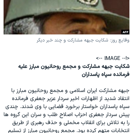
دنبال کنید
مستندها
فرهنگ و زندگی
حقوق شهروندی
انتخابات ریاست جمهوری آمریکا ۲۰۲۴
اقتصادی
حمله جمهوری اسلامی به اسرائیل
رمز مهسا
علم و فناوری
وقايع روز: شکايت جبهه مشاركت و چند خبر ديگر
زبانهای مختلف
اسرائیل در جنگ
ورزش زنان در ایران
<!-- IMAGE -->
گالری عکس
اعتراضات زن، زندگی، آزادی
شکايت جبهه مشاركت و مجمع روحانيون مبارز عليه
آرشیو پخش زنده
مجموعه مستندهای دادخواهی
فرمانده سپاه پاسداران
تریبونال مردمی آبان ۹۸
جبهه مشاركت ايران اسلامى و مجمع روحانيون مبارز با
دادگاه حمید نوری
انتقاد شديد از اظهارات اخير سردار عزير جعفری فرمانده
چهل سال گروگان‌گیری
سپاه پاسداران خواستار برخورد قضايى با وى شدند. چندی
قانون شفافیت دارائی کادر رهبری ایران
پيش سردار جعفری احزاب اصلاح طلب و سران اين گروه ها
را به تلاش برای انقلاب مخملی و حذف رهبری از طريق
اعتراضات مردمی آبان ۹۸
انتخابات متهم کرده بود. مجمع روحانيون مبارز از تسليم