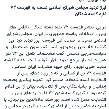
<!-- IMAGE -->
ابراز ترديد مجلس شورای اسلامی نسبت به فهرست ۷۲
نفره کشته‌ شدگان
در پی انتشار فهرست ۷۲ نفره کشته‌ شدگان ناآرامی های
پس از انتخابات رياست جمهوری در ايران، مجلس شورای
اسلامی نسبت به صحت اين فهرست ابراز ترديد کرد. روز
گذشته علاالدين بروجردی، رئيس كميسيون امنيت ملى و
سياست‌خارجى مجلس، گفت مشخصات كامل اين ۷۲ نفر
هنوز در اختيار مراجع ذيربط قرار نگرفته است. هفته گذشته
سايت خبرى نوروز، ارگان جبهه مشاركت ايران اسلامى،
فهرست ۷۲ تن از كسانى را كه در رويدادهاى پس از
انتخابات كشته‌ شده‌اند، منتشر كرد. كميته پيگيرى وضعيت
زندانيان و جانباختگانِ پس از انتخابات، پيش از اين اعلام
كرده بود، تاكنون كشته شدن ۷۲ نفر در روزهاى پس از
انتخابات محرز شده است. روز شنبه علاءالدين بروجردى، با
اشاره به حضور دو تن از اعضای کميته پيگری در مجلس و