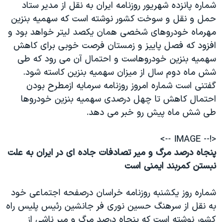
شماره پانزده شهريور روزنامه ايران به نقل از مدير ستاد
حمل و نقل و سوخت کشور نوشته است که سهميه بنزين
مهرماه خودروهای شخصی همان يکصد ليتر خواهد بود و
افزود که فصل پاييز و زمستان فرصت خوبی برای کاهش
سهميه بنزين خودروهاست و احتمال آن می رود که طی
شش ماه دوم سال از ميزان سهميه بنزين کاسته شود.
گفتنی است شماره امروز روزنامه سرمايه ازمطرح بودن
احتمال کاهش تا چهل درصدی سهميه بنزين خودروها
طی شش ماه پيش رو خبر می دهد.
<!-- IMAGE -->
پنجاه درصد مرگ و مير تصادفات جاده ای در ايران به علت
نبستن کمربند ايمنی است
شماره روز يکشنبه روزنامه خراسان درصفحه اجتماعی خود
به نقل از سرهنگ حسين نوری فر جانشين رئيس پليس راه
کشور نوشته است که پنجاه درصد مرگ و مير ناشی از