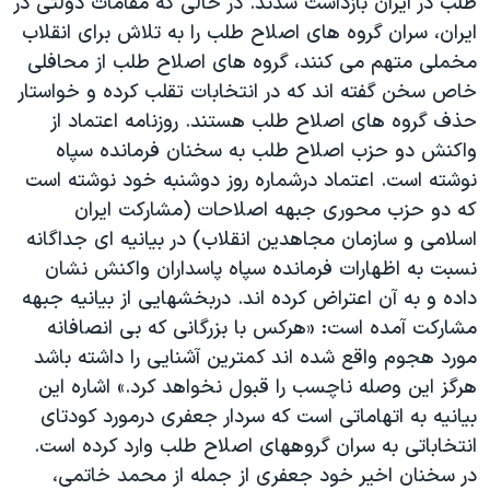
طلب در ايران بازداشت شدند. در حالی که مقامات دولتی در
ايران، سران گروه های اصلاح طلب را به تلاش برای انقلاب
مخملی متهم می کنند، گروه های اصلاح طلب از محافلی
خاص سخن گفته اند که در انتخابات تقلب کرده و خواستار
حذف گروه های اصلاح طلب هستند. روزنامه اعتماد از
واکنش دو حزب اصلاح طلب به سخنان فرمانده سپاه
نوشته است. اعتماد درشماره روز دوشنبه خود نوشته است
که دو حزب محوری جبهه اصلاحات (مشارکت ايران
اسلامی و سازمان مجاهدين انقلاب) در بيانيه ای جداگانه
نسبت به اظهارات فرمانده سپاه پاسداران واکنش نشان
داده و به آن اعتراض کرده اند. دربخشهايی از بيانيه جبهه
مشارکت آمده است: «هرکس با بزرگانی که بی انصافانه
مورد هجوم واقع شده اند کمترين آشنايی را داشته باشد
هرگز اين وصله ناچسب را قبول نخواهد کرد.» اشاره اين
بيانيه به اتهاماتی است که سردار جعفری درمورد کودتای
انتخاباتی به سران گروههای اصلاح طلب وارد کرده است.
در سخنان اخير خود جعفری از جمله از محمد خاتمی،