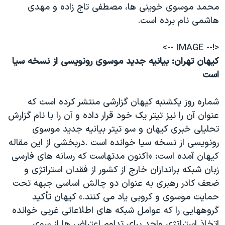
محمد موسوی خوينی ها، مصطفی تاج زاده و مهدی
هاشمی نام برده است.
<!-- IMAGE -->
کيهان تهران: بيانيه جديد موسوی رونويسی از نسخه سيا
است
شماره روز يکشنبه کيهان گزارشی منتشر کرده است که
عنوان آن را نيز تيتر يک خود قرار داده و آن را با نام گزارش
تحليلی خبری کيهان و سو تيتر بيانيه جديد موسوی
رونويسی از نسخه سيا خوانده است .دربخشی از اين مقاله
کيهان آمده است: «اکنون مدتهاست که رسانه های فارسی
زبان شبکه براندازان خارج از کشور از فقدان استراتژی و
ضعف کادر رهبری به عنوان دو چالش اساسی جبهه تحت
حمايت موسوی و کروبی ياد می کنند.» کيهان تأکيد
گروههايی را که عوامل شبکه های اطلاعاتی غربی خوانده
اتخاذ استراتژی واحد برای تداوم اعتراض ها از سوی