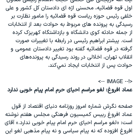
اول قوه قضائيه، محسنی اژه ای دادستان کل کشور و علی
خلفی رئيس حوزه رياست قوه قضائيه را مامور نظارت بر
رسيدگی به پرونده های مربوط به حوادث بعد از انتخابات
از جمله حادثه کوی دانشگاه و بازداشتگاه کهريزک کرده
است. پيشتر ابراهيم رئيسی در رابطه با تغييرات صورت
گرفته در قوه قضائيه گفته بود تغيير دادستان عمومی و
انقلاب تهران، اخلالی در روند رسيدگی به پرونده‌های
حوادث پس از انتخابات ايجاد نمي‌کند.
<!-- IMAGE -->
عماد افروغ: لغو مراسم احيای حرم امام پيام خوبی ندارد
صفحه نگرش شماره امروز روزنامه دنيای اقتصاد از قول
عماد افروغ رييس کميسيون فرهنگی مجلس هفتم نوشته
است: «لغو مراسم احيای حرم امام پيام خوبی ندارد.» آقای
افروغ افزوده که نه پيام سياسی و نه پيام مذهبی لغو اين