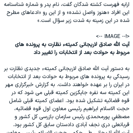
ارايه فهرست کشته شدگان گفت، نام پدر و شماره شناسنامه
اين افراد «هنوز واصل نشده» و از اين رو «ادعاهاى مطرح
شده در اين زمينه به شدت زير سؤال است.»
<!-- IMAGE -->
آيت الله صادق لاريجانی کميتهء نظارت به پرونده های
مربوط به حوادث بعد از انتخابات را تغيير داد
به دستور آيت الله صادق لاريجانی کميتهء جديدی نظارت بر
رسيدگی به پرونده های مربوط به حوادث بعد از انتخابات
در ايران را بر عهده خواهند داشت. به گزارش خبرگزاری مهر
اين کميته سه نفره جايگزين کميته قبلی می شود که در
قوه قضائيه تشکيل شده بود. اعضای کميته قبلی شامل
حجت الاسلام ابراهيم رئيسی معاون اول قوه قضائيه،
مصطفي پورمحمدی رئيس سازمان بازرسی کل کشور و
قربانعلی دری نجف آبادی دادستان سابق کل کشور بود.
آيت الله لاريجانی طی حکمی حجت الاسلام رئيسی معاون