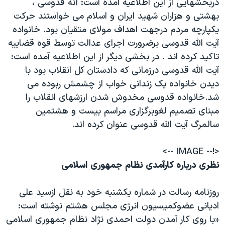
دربخشهايی از اين اطلاعيه آمده است: آنه قدوسی ،
بهشتی و هزاران شهيد ايران و اسلام می خواستند حرکت
يکپارچه مردم درجهت اهداف مولای متقيان بود. خانواده
آيت الله قدوسی برضرورت اجرای عدالت توسط قوه قضاييه
تاکيد کرده اند . در بخشی ديگر از اين اطلاعيه آمده است:
آيت الله قدوسی درزمانی که دادستان کل انقلاب بود با
ديدن خانواده يک زندانی خواب از چشمش ربوده می
شد.خانواده قدوسی مخدوش شدن ارزشهای انقلاب را
مبنای تصميم لغوبرگزاری مراسم بيست و هشتمين
سالمرگ آيت الله قدوسی عنوان کرده اند.
<!-- IMAGE -->
نظری درباره کارآمدی نظام جمهوری اسلامی
روزنامه رسالت در شماره يکشنبه خود به نقل ازسيد علی
اديانی عضوکميسيون انرژی مجلس هشتم نوشته است:
«با روی کار آمدن دولت احمدی نژاد نظام جمهوری اسلامی