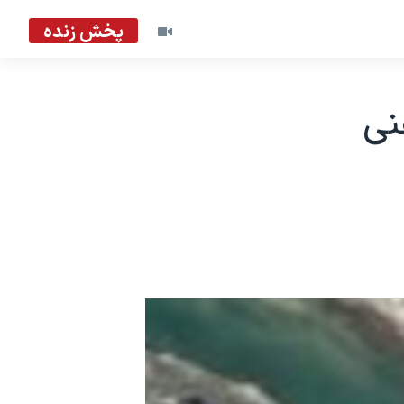
پخش زنده
نی