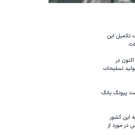
ت تکميل اين
ت.
کنون در
وليد تسليحات
ست پيونگ يانگ
ه اين کشور
 در مورد از