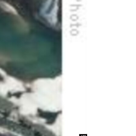
مستندها
فرهنگ و زندگی
حقوق شهروندی
انتخابات ریاست جمهوری آمریکا ۲۰۲۴
اقتصادی
حمله جمهوری اسلامی به اسرائیل
رمز مهسا
علم و فناوری
اسرائیل در جنگ
ورزش زنان در ایران
گالری عکس
اعتراضات زن، زندگی، آزادی
آرشیو پخش زنده
مجموعه مستندهای دادخواهی
تریبونال مردمی آبان ۹۸
دادگاه حمید نوری
چهل سال گروگان‌گیری
قانون شفافیت دارائی کادر رهبری ایران
اعتراضات مردمی آبان ۹۸
اسرائیل در جنگ