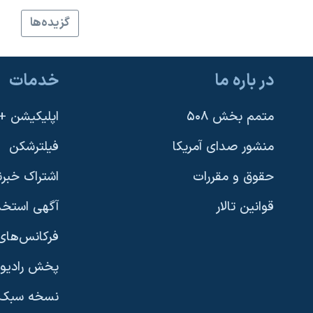
گزيده‌ها
در باره ما
خدمات
متمم بخش ۵۰۸
اپلیکیشن +VOA
منشور صدای آمریکا
فیلترشکن
حقوق و مقررات
اشتراک خبرن
قوانین تالار
آگهی استخد
فرکانس‌های 
پخش رادیو
یادگیری زبان انگلیسی
نسخه سبک 