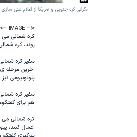
نرگس محمدی برنده جایزه نوبل صلح
نگرانی کره جنوبی و آمريکا از اعلام غنی سازی ا
همایش محافظه‌کاران آمریکا «سی‌پک»
<!-- IMAGE -->
صفحه‌های ویژه
کره شمالی می گ
سفر پرزیدنت ترامپ به چین
روند، کره شما
سفير کره شمالی
آخرين مرحله ی 
پلوتونيومی نيز
سفير کره شمالی
هم برای گفتگوه
کره شمالی می گ
اعمال کنند، پيو
سرگيری گفتگو ه