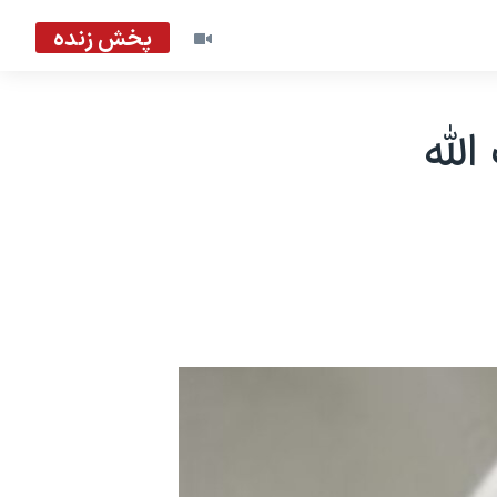
پخش زنده
الله