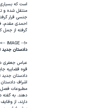
است که بسیاری ا
منتقل شده و ت
جنسی قرار گرفت
احمدی مقدم، ف
گرفته از جمل ک
<!-- IMAGE -->
دادستان جديد ت
عباس جعفری دول
قوه قضاییه جا
دادستان جدید ت
اشراف دادستان ا
مطبوعات فصل چها
دهند. به گفته د
دارند، از وظای