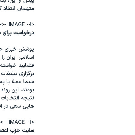
پیش از این، بسی
متهمان انتقاد ک
<!-- IMAGE -->
درخواست برای 
پوشش خبری حواد
اسلامی ايران را
قضاييه خواسته 
برگزاری تبليغات
سيما عملا با پ
بودند. اين روند
نتيجه انتخابات،
هايی سعی در انک
<!-- IMAGE -->
سایت حزب اعتما