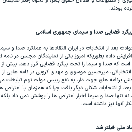
اری از مطبوعات و فعالان حقوق بشر، از نحوه رفتار ضابطان 
رده بودند.
پيگرد قضايی صدا و سيمای جمهوری اسلامی
ث بعد از انتخابات در ايران انتقادها به عملکرد صدا و سي
 افزايش داده بطوريکه امروز يکی از نمايندگان مجلس در نامه ا
است که صدا و سيما را تحت پيگرد قضايی قرار دهد. پيش از ا
 انتخاباتی، ميرحسين موسوی و مهدی کروبی در نامه هايی از ا
خش برنامه های جهت دار، به نفع رييس دولت نهم تبليغات می 
 بعد از انتخابات شکلی ديگر يافت چرا که همزمان با اعتراض ه
 نه تنها صدا و سيما اخبار اعتراض ها را پوشش نمی داد بلکه با
ار آنها نيز داشته است.
د ملی فیلتر شد