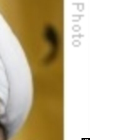
مستندها
فرهنگ و زندگی
حقوق شهروندی
انتخابات ریاست جمهوری آمریکا ۲۰۲۴
اقتصادی
حمله جمهوری اسلامی به اسرائیل
رمز مهسا
علم و فناوری
اسرائیل در جنگ
ورزش زنان در ایران
گالری عکس
اعتراضات زن، زندگی، آزادی
آرشیو پخش زنده
مجموعه مستندهای دادخواهی
تریبونال مردمی آبان ۹۸
دادگاه حمید نوری
چهل سال گروگان‌گیری
قانون شفافیت دارائی کادر رهبری ایران
اعتراضات مردمی آبان ۹۸
اسرائیل در جنگ