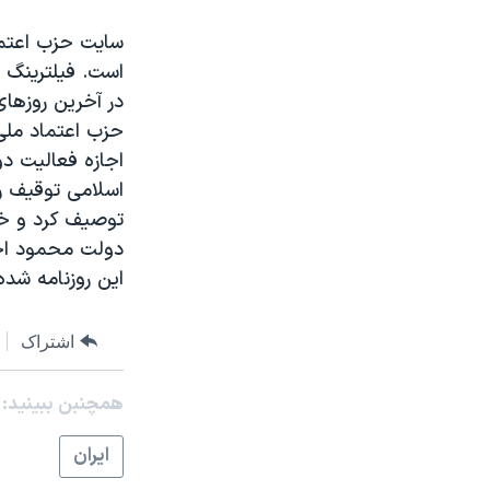
سایت حزب اعتماد
است. فیلترینگ 
در آخرین روزها
حزب اعتماد ملی 
اجازه فعالیت دو
اسلامی توقیف ر
توصیف کرد و خوا
دولت محمود احم
این روزنامه شده
اشتراک
همچنبن ببینید:
ايران