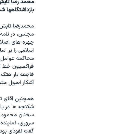
محمد رضا تایش 
بازداشتگاهها شد
محمدرضا تابش،
مجلس، در نامه 
چهره های اصلا
اسلامی را بر ا
محاکمه عوامل ج
فراکسیون خط ام
فاجعه بار هتک 
آشکار اصول متع
همچنين آقای تا
شکنجه ها در باز
سخنان محمود احم
سروری، نماینده
گفت نفوذی بودن