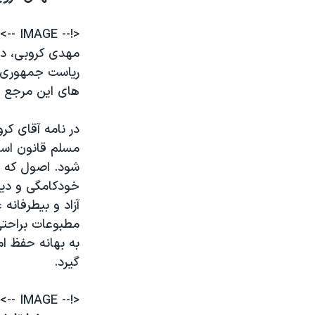
<!-- IMAGE -->
مهدی کروبی، دبی
ریاست جمهوری، د
های این مرجع تق
در نامه آقای ک
مسلم قانون اسا
شود. اصول که ح
خودکامگی و دیکت
آزاد و بیطرفانه
مطبوعات براحتی
به بهانه حفظ ا
گیرد.
<!-- IMAGE -->