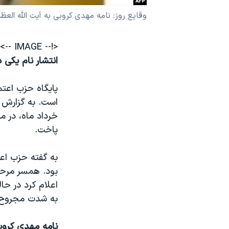
نرگس محمدی برنده جایزه نوبل صلح
وقايع روز: نامه مهدی کروبی به آيت الله ال
همایش محافظه‌کاران آمریکا «سی‌پک»
<!-- IMAGE -->
صفحه‌های ویژه
انتشار نام یکی 
سفر پرزیدنت ترامپ به چین
پایگاه حزب اعتم
خرداد ماه، در م
پاخت.
به گفته حزب اع
بود. همسر مرح
اعلام کرد در حا
به شدت مجروح
نامه مهدی کروب