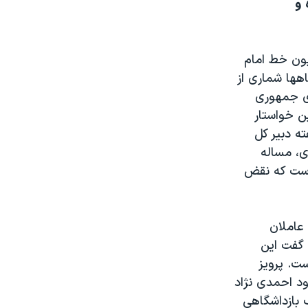
 و
ون خط امام
هها شماری از
ی جمهوری
ن خواستار
ه دبیر کل
ی، مساله
است که نقض
عاملان
، گفت این
ت. پرویز
د احمدی نژاد
 بازداشگاهی