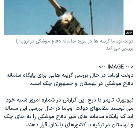
دنبال کنید
مستندها
فرهنگ و زندگی
حقوق شهروندی
انتخابات ریاست جمهوری آمریکا ۲۰۲۴
اقتصادی
حمله جمهوری اسلامی به اسرائیل
رمز مهسا
علم و فناوری
دولت اوباما گزینه ها در مورد سامانه دفاع موشکی در اروپا را
زبانهای مختلف
بررسی می کند
اسرائیل در جنگ
ورزش زنان در ایران
گالری عکس
اعتراضات زن، زندگی، آزادی
<!-- IMAGE -->
آرشیو پخش زنده
مجموعه مستندهای دادخواهی
دولت اوباما در حال بررسی گزینه هایی برای پایگاه سامانه
دفاع موشکی در لهستان و جمهوری چک است.
تریبونال مردمی آبان ۹۸
دادگاه حمید نوری
نیویورک تایمز با درج این گزارش در شماره امروز شنبه خود
چهل سال گروگان‌گیری
می نویسد مقامهای دولت اوباما در حال بررسی این مساله
اند که پایگاه سامانه های سپر دفاع موشکی را به جای چک
قانون شفافیت دارائی کادر رهبری ایران
و لهستان در ترکیه یا کشورهای بالکان قرار دهند.
اعتراضات مردمی آبان ۹۸