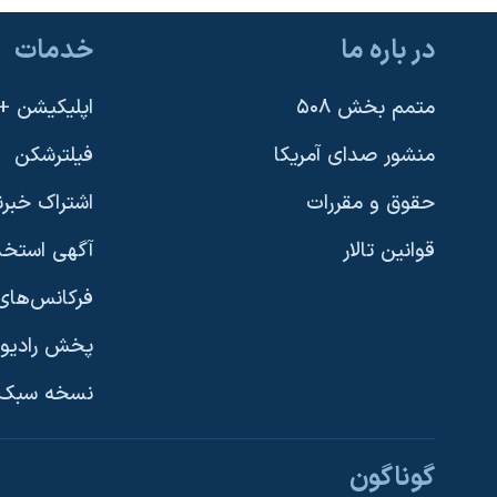
در باره ما
خدمات
متمم بخش ۵۰۸
اپلیکیشن +VOA
منشور صدای آمریکا
فیلترشکن
حقوق و مقررات
اشتراک خبرن
قوانین تالار
آگهی استخد
فرکانس‌های 
پخش رادیو
یادگیری زبان انگلیسی
نسخه سبک 
دنبال کنید
گوناگون