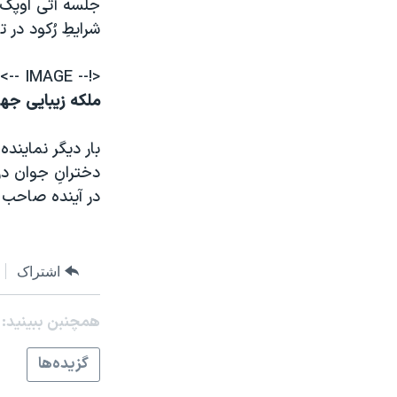
جلسه آتی اوپک س
شرايطِ رُکود در
<!-- IMAGE -->
ملکه زيبايی جهان
بار ديگر نمايند
در آينده صاحب 
اشتراک
همچنبن ببینید:
گزيده‌ها