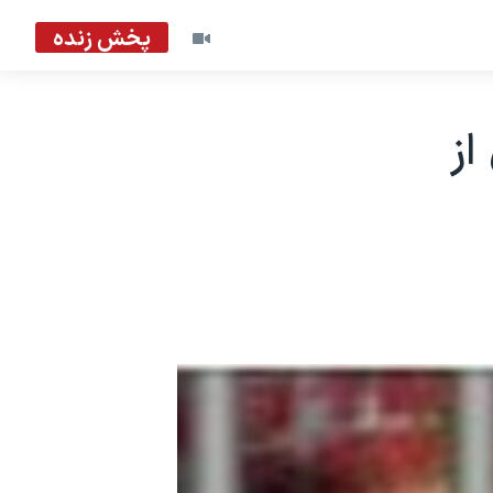
پخش زنده
از