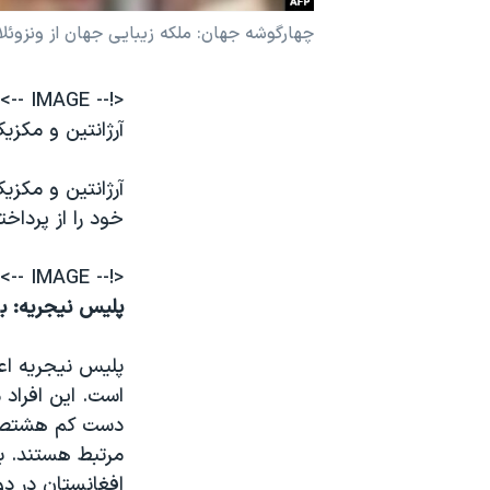
نرگس محمدی برنده جایزه نوبل صلح
چهارگوشه جهان: ملکه زيبايی جهان از ونزوئلا
همایش محافظه‌کاران آمریکا «سی‌پک»
<!-- IMAGE -->
صفحه‌های ویژه
آرژانتين و مکزيک
سفر پرزیدنت ترامپ به چین
آرژانتين و مکزيک
خود را از پردا
<!-- IMAGE -->
پليس نيجريه: با
پليس نيجريه اعل
است. اين افراد
دست کم هشتصد نف
مرتبط هستند. به
افغانستان در د