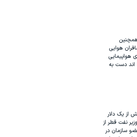
 همچنين
افران هوايی
 هواپيمايی
اند دست به
ش از يک دلار
زير نفت قطر از
ضو سازمان در