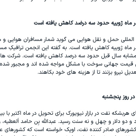
در ماه ژوييه حدود سه درضد کاهش يافته است
ن المللی حمل و نقل هوايی می گويد شمار مسافران هوايی و
ر ماه ژوييه کاهش يافته است. به گفته اين انجمن ترافيکِ مس
شابه سال قبل حدود سه درصد کاهش يافته است. شرکت های
ش قيمت جهانی سوخت با مشکل مواجه شده اند و مجبور شده 
عديل نيرو بزنند تا از هزينه های خود بکاهند.
ر روز پنجشنبه
ی هربشکه نفت در بازار نيويورک برای تحويل در ماه اکتبر با بي
 و دو دلار و چهل و نه سنت رسيد. عبدالله بِن حامد اَلعطيه، و
شورهای صادر کننده نفت، اوپک خواسته است که کشورهای ع