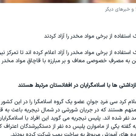
 و خبرهای ديگر
 استفاده از برخی مواد مخدر را آزاد کردند
 استفاده از برخی مواد مخدر را آزاد اعلام کرده اند تا تمرکز ن
ختن به مصرفِ خصوصی معاف و بر مبارزه با قاچاقِ مواد مخدر
زداشتی ها با اسلامگرايان در افغانستان مرتبط هستند
ام کرد سی مَردِ جوانِ عضو يک گروه اسلامگرا را در اين کشور 
 متهم هستند که در جريان شورشی در شمال نيجريه باعث به ق
ر شده اند. پليس نيجريه می گويد اين افراد با اسلامگرايان
 گفته يکی از ماموارن پليس ده نفر از دستگيرشدگان اعتراف کرد
وره های آموزشِ مربوط به ساخت بمب شرکت کرده بودند.