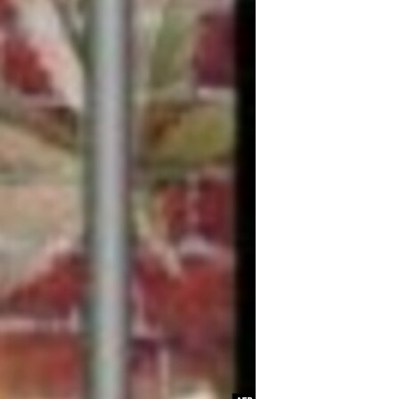
مستندها
فرهنگ و زندگی
حقوق شهروندی
انتخابات ریاست جمهوری آمریکا ۲۰۲۴
اقتصادی
حمله جمهوری اسلامی به اسرائیل
رمز مهسا
علم و فناوری
اسرائیل در جنگ
ورزش زنان در ایران
گالری عکس
اعتراضات زن، زندگی، آزادی
آرشیو پخش زنده
مجموعه مستندهای دادخواهی
تریبونال مردمی آبان ۹۸
دادگاه حمید نوری
چهل سال گروگان‌گیری
قانون شفافیت دارائی کادر رهبری ایران
اعتراضات مردمی آبان ۹۸
اسرائیل در جنگ