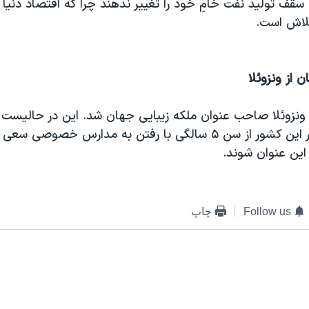
قف توليد نفت خامِ خود را تغيير ندهند چرا که اقتصاد دنيا ب
 تلاش است.
 از ونزوئلا
ه ونزوئلا صاحب عنوان ملکه زيبايی جهان شد. اين در حاليست 
دخترانِ جوان در اين کشور از سن ۵ سالگی با رفتن به مدارس خصوصی
اين عنوان شوند.
Follow us
چاپ