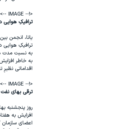
<!-- IMAGE -->
ترافيکِ هوايی 
ياتا، انجمن بي
ترافيکِ هوايی د
به نسبت مدت م
به خاطر افزاي
اقداماتی نظيرِ ت
<!-- IMAGE -->
ترقی بهای نفت د
روز پنجشنبه بها
افزايش به هفتاد
اعضای سازمان ک