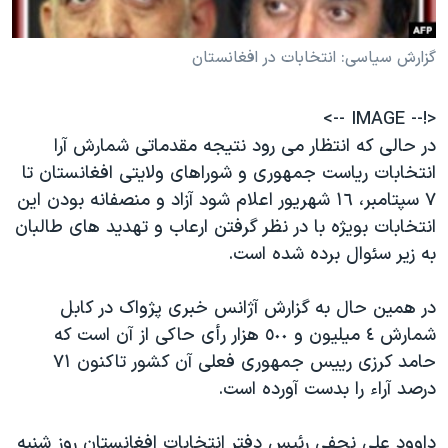
دنبال کنید
مستندها
فرهنگ و زندگی
گزارش سياسی: انتخابات در افغانستان
حقوق شهروندی
انتخابات ریاست جمهوری آمریکا ۲۰۲۴
اقتصادی
حمله جمهوری اسلامی به اسرائیل
<!-- IMAGE -->
رمز مهسا
علم و فناوری
در حالی که انتظار می رود نتيجه مقدماتی شمارش آرا
زبانهای مختلف
اسرائیل در جنگ
ورزش زنان در ایران
انتخابات رياست جمهوری و شوراهای ولايتی افغانستان تا
٧ سپتامبر، ١٦ شهريور اعلام شود آزاد و منصفانه بودن اين
گالری عکس
اعتراضات زن، زندگی، آزادی
انتخابات بويژه با در نظر گرفتن ارعاب و تهديد های طالبان
آرشیو پخش زنده
مجموعه مستندهای دادخواهی
به زير سئوال برده شده است.
تریبونال مردمی آبان ۹۸
در همين حال به گزارش آژانس خبری پژواک در کابل
دادگاه حمید نوری
شمارش ٤ ميليون و ٥٠٠ هزار رأی حاکی از آن است که
چهل سال گروگان‌گیری
حامد کرزی رييس جمهوری فعلی آن کشور تاکنون ٧١
قانون شفافیت دارائی کادر رهبری ایران
درصد آراء را بدست آورده است.
اعتراضات مردمی آبان ۹۸
داوود علی نجفی رئيس دفتر انتخابات افغانستان روز شنبه