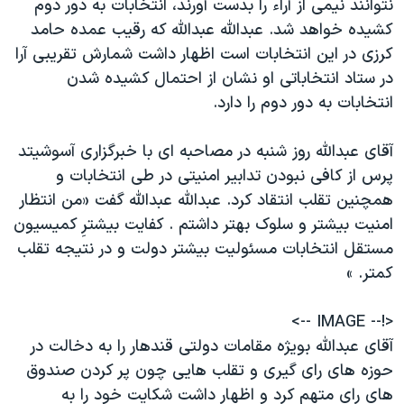
نتوانند نيمی از آراء را بدست آورند، انتخابات به دور دوم
کشيده خواهد شد. عبدالله عبدالله که رقيب عمده حامد
کرزی در اين انتخابات است اظهار داشت شمارش تقريبی آرا
در ستاد انتخاباتی او نشان از احتمال کشيده شدن
انتخابات به دور دوم را دارد.
آقای عبدالله روز شنبه در مصاحبه ای با خبرگزاری آسوشيتد
پرس از کافی نبودن تدابير امنيتی در طی انتخابات و
همچنين تقلب انتقاد کرد. عبدالله عبدالله گفت «من انتظار
امنيت بيشتر و سلوک بهتر داشتم . کفايت بيشترِ کميسيون
مستقل انتخابات مسئوليت بيشتر دولت و در نتيجه تقلب
کمتر. »
<!-- IMAGE -->
آقای عبدالله بويژه مقامات دولتی قندهار را به دخالت در
حوزه های رای گيری و تقلب هايی چون پر کردن صندوق
های رای متهم کرد و اظهار داشت شکايت خود را به