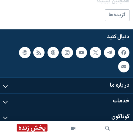
همچنبن ببینید:
گزيده‌ها
دنبال کنید
در باره ما
خدمات
گوناگون
پخش زنده