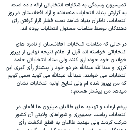
کميسيون رسيدگی به شکايات انتخاباتی ارائه داده است.
به گزارش بنياد انتخابات منصفانه و آزاد افغانستان در روز
انتخابات، ناظران بنياد شاهد تحت فشار قرار گرفتن رای
دهندگان توسط مقامات مسئول انتخابات بوده اند.
در حالی که مقامات انتخابات افغانستان از نامزد های
انتخاباتی خواسته اند قبل از اعلام نتيجه نهايی از پيروز
خواندن خود خودداری کنند ولی ستاد انتخاباتی حامد
کرزی و عبداالله عبدالله هر دو خود را پيشتاز رأی گيری اين
انتخابات می خوانند. عبدالله عبدالله می گويد «نمی گويم
که من پيروز شده ام ولی نتايج اوليه انتخابات نشان
ميدهد من پيشتاز هستم.»
برغم ارعاب و تهديد های طالبان ميليون ها افغان در
انتخابات رياست جمهوری و شوراهای ولايتی آن کشور
شرکت کردند ولی تهديد طالبان به قطع انگشت رأی