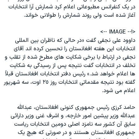
اسرائیل در جنگ
در يک کنفرانس مطبوعاتی اعلام کرد شمارش آرا انتخابات
نرگس محمدی برنده جایزه نوبل صلح
آغاز شده است ولی روند شمارش را طولانی خواند.
همایش محافظه‌کاران آمریکا «سی‌پک»
<!-- IMAGE -->
صفحه‌های ویژه
داوود علی نجفی گفت «در حالی که ناظران بين المللی
سفر پرزیدنت ترامپ به چین
انتخابات اين هفته افغانستان را تحسين کرده اند آقای
نجفی در ارتباط با برخی شکايت های مطرح شده از تقلب و
تخلف در انتخابات گفت نتيجه پس از رسيدگی به شکايت
ها اعلام خواهد شد.» رئيس دفتر انتخابات افغانستان قبلاً
گفته بود نتيجه مقدماتی انتخابات روز ٢٥ اوت، سه شهريور
اعلام می شود.
حامد کرزی رئيس جمهوری کنونی افغانستان، عبدالله
عبدالله وزير پيشين امور خارجه، و اشرف غنی وزير دارائی
سابق آن کشور سه نامزد اصلی دومين انتخابات رياست
جمهوری افغانستان هستند و در صورتی که هيچ يک