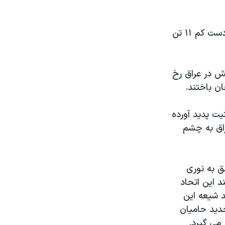
پلیس عراق می گوید انفجار بمب در دو اتوبوس در شهر جنوبی کوت در عراق، دست کم ۱۱ تن
ش در عراق رخ
ان باختند.
یت پدید آورده
اق به چشم
ق به نوری
د این اتحاد
د شیعه این
دید حامیان
 می گیرد.