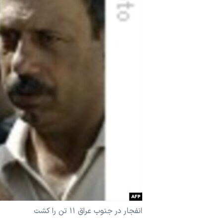
مستندها
فرهنگ و زندگی
حقوق شهروندی
انتخابات ریاست جمهوری آمریکا ۲۰۲۴
اقتصادی
حمله جمهوری اسلامی به اسرائیل
رمز مهسا
علم و فناوری
اسرائیل در جنگ
ورزش زنان در ایران
گالری عکس
اعتراضات زن، زندگی، آزادی
آرشیو پخش زنده
مجموعه مستندهای دادخواهی
تریبونال مردمی آبان ۹۸
دادگاه حمید نوری
چهل سال گروگان‌گیری
قانون شفافیت دارائی کادر رهبری ایران
اعتراضات مردمی آبان ۹۸
انفجار در جنوب عراق ۱۱ تن را کشت
اسرائیل در جنگ