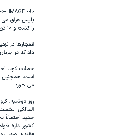
نرگس محمدی برنده جایزه نوبل صلح
<!-- IMAGE -->
همایش محافظه‌کاران آمریکا «سی‌پک»
را کشت و ۱۰ تن را مجروح کرد.
صفحه‌های ویژه
سفر پرزیدنت ترامپ به چین
انفجارها در نز
داد که در جریان
حملات کوت اختلا
است. همچنین ن
می خورد.
روز دوشنبه، گر
المالکی، نخست و
جدید احتمالاً ت
کشور اداره خوا
مقتدی صدر، روحا