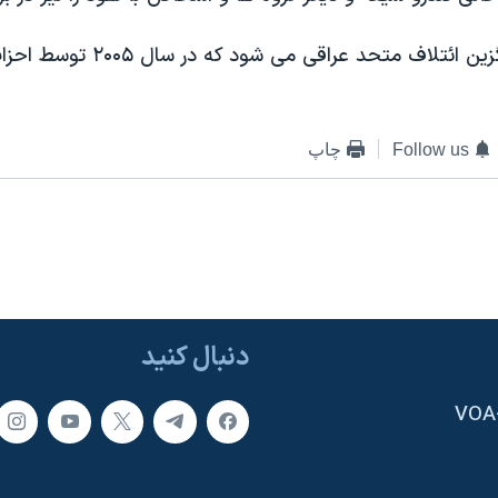
این ائتلاف جایگزین ائتلاف متحد عراق
Follow us
چاپ
دنبال کنید