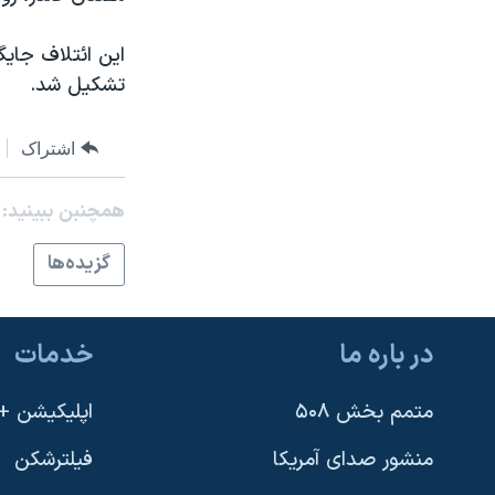
تشکیل شد.
اشتراک
همچنبن ببینید:
گزيده‌ها
در باره ما
خدمات
متمم بخش ۵۰۸
اپلیکیشن +VOA
منشور صدای آمریکا
فیلترشکن