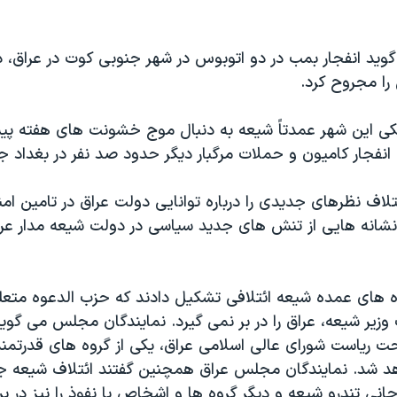
دیکی این شهر عمدتاً شیعه به دنبال موج خشونت های هفته پی
 انفجار کامیون و حملات مرگبار دیگر حدود صد نفر در بغداد ج
ف نظرهای جدیدی را درباره توانایی دولت عراق در تامین امن
شانه هایی از تنش های جدید سیاسی در دولت شیعه مدار عر
وه های عمده شیعه ائتلافی تشکیل دادند که حزب الدعوه متعل
زیر شیعه، عراق را در بر نمی گیرد. نمایندگان مجلس می گوین
حت ریاست شورای عالی اسلامی عراق، یکی از گروه های قدرتمن
هد شد. نمایندگان مجلس عراق همچنین گفتند ائتلاف شیعه ج
نی تندرو شیعه و دیگر گروه ها و اشخاص با نفوذ را نیز در بر