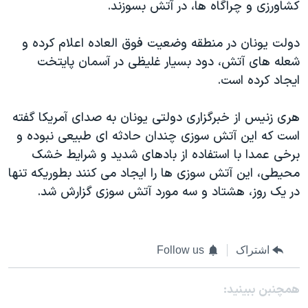
اسرائیل در جنگ
کشاورزی و چراگاه ها، در آتش بسوزند.
نرگس محمدی برنده جایزه نوبل صلح
دولت يونان در منطقه وضعيت فوق العاده اعلام کرده و
همایش محافظه‌کاران آمریکا «سی‌پک»
شعله های آتش، دود بسيار غليظی در آسمان پايتخت
صفحه‌های ویژه
ايجاد کرده است.
سفر پرزیدنت ترامپ به چین
هری زنيس از خبرگزاری دولتی يونان به صدای آمريکا گفته
است که اين آتش سوزی چندان حادثه ای طبيعی نبوده و
برخی عمدا با استفاده از بادهای شديد و شرايط خشک
محيطی، اين آتش سوزی ها را ايجاد می کنند بطوريکه تنها
در يک روز، هشتاد و سه مورد آتش سوزی گزارش شد.
اشتراک
Follow us
همچنبن ببینید: