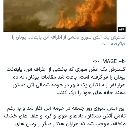
دنبال کنید
مستندها
فرهنگ و زندگی
حقوق شهروندی
انتخابات ریاست جمهوری آمریکا ۲۰۲۴
اقتصادی
حمله جمهوری اسلامی به اسرائیل
گسترش يک آتش سوزی بخشی از اطراف آتن پايتخت يونان را
رمز مهسا
علم و فناوری
فراگرفته است
زبانهای مختلف
اسرائیل در جنگ
ورزش زنان در ایران
گالری عکس
اعتراضات زن، زندگی، آزادی
<!-- IMAGE -->
آرشیو پخش زنده
مجموعه مستندهای دادخواهی
گسترش يک آتش سوزی که بخشی از اطراف آتن، پايتخت
يونان را فراگرفته است، باعث شد مقامات يونان، به ده
تریبونال مردمی آبان ۹۸
هزار نفر از ساکنان يک شهر در حومه شمالی آتن دستور
دادگاه حمید نوری
دهند خانه های خود را ترک کنند.
چهل سال گروگان‌گیری
اين آتش سوزی روز جمعه در حومه آتن آغاز شد و به رغم
قانون شفافیت دارائی کادر رهبری ایران
تلاش آتش نشانان، بادهای قوی و گرم و علف های خشک
اعتراضات مردمی آبان ۹۸
منطقه، موجب شد که هزاران هکتار ديگر از زمين های