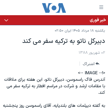
ینکهای
ابل
سترسی
خبر فوری
خانه
هش
یکشنبه ۱۸ مرداد ۱۴۰۵ ایران ۰۲:۵۰
نسخه سبک وب‌سایت
ه
دبیرکل ناتو به ترکیه سفر می کند
حتوای
موضوع ها
صلی
برنامه های تلویزیونی
۰۲ شهریور ۱۳۸۸
ایران
هش
جدول برنامه ها
ه
آمریکا
اشتراک
فحه
صفحه‌های ویژه
جهان
<!-- IMAGE -->
صلی
فرکانس‌های صدای آمریکا
ورزشی
جام جهانی ۲۰۲۶
آندرس فاگ راسموسن، دبیرکل ناتو، این هفته برای ملاقات
هش
با مقامات ارشد و شرکت در مراسم افطار به ترکیه سفر می
پخش رادیویی
ه
گزیده‌ها
عملیات خشم حماسی
کند.
ستجو
۲۵۰سالگی آمریکا
ویژه برنامه‌ها
یادگیری زبان انگلیسی
ویدیوها
بایگانی برنامه‌های تلویزیونی
به گفته دیپلمات های بلندپایه، آقای راسموسن روز پنجشنبه