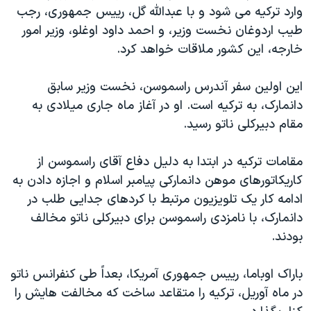
وارد ترکیه می شود و با عبدالله گل، رییس جمهوری، رجب
دنبال کنید
مستندها
فرهنگ و زندگی
طیب اردوغان نخست وزیر، و احمد داود اوغلو، وزیر امور
حقوق شهروندی
انتخابات ریاست جمهوری آمریکا ۲۰۲۴
خارجه، این کشور ملاقات خواهد کرد.
اقتصادی
حمله جمهوری اسلامی به اسرائیل
این اولین سفر آندرس راسموسن، نخست وزیر سابق
رمز مهسا
علم و فناوری
دانمارک، به ترکیه است. او در آغاز ماه جاری میلادی به
زبانهای مختلف
اسرائیل در جنگ
ورزش زنان در ایران
مقام دبیرکلی ناتو رسید.
گالری عکس
اعتراضات زن، زندگی، آزادی
مقامات ترکیه در ابتدا به دلیل دفاع آقای راسموسن از
آرشیو پخش زنده
مجموعه مستندهای دادخواهی
کاریکاتورهای موهن دانمارکی پیامبر اسلام و اجازه دادن به
تریبونال مردمی آبان ۹۸
ادامه کار یک تلویزیون مرتبط با کردهای جدایی طلب در
دادگاه حمید نوری
دانمارک، با نامزدی راسموسن برای دبیرکلی ناتو مخالف
بودند.
چهل سال گروگان‌گیری
قانون شفافیت دارائی کادر رهبری ایران
باراک اوباما، رییس جمهوری آمریکا، بعداً طی کنفرانس ناتو
اعتراضات مردمی آبان ۹۸
در ماه آوریل، ترکیه را متقاعد ساخت که مخالفت هایش را