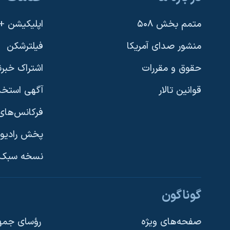
متمم بخش ۵۰۸
اپلیکیشن +VOA
منشور صدای آمریکا
فیلترشکن
حقوق و مقررات
اشتراک خبرن
قوانین تالار
آگهی استخد
فرکانس‌های 
پخش رادیو
یادگیری زبان انگلیسی
نسخه سبک 
دنبال کنید
گوناگون
صفحه‌های ویژه
رؤسای جمهو