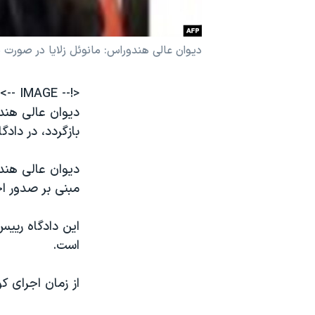
نرگس محمدی برنده جایزه نوبل صلح
همایش محافظه‌کاران آمریکا «سی‌پک»
دیوان عالی هندوراس: مانوئل زلایا در صورت
صفحه‌های ویژه
<!-- IMAGE -->
سفر پرزیدنت ترامپ به چین
دیوان عالی هند
بازگردد، در داد
دیوان عالی هند
مبنی بر صدور اج
این دادگاه ریی
است.
از زمان اجرای کودتای ۲۸ ماه ژوئن در هندوراس، آقای زلایا 