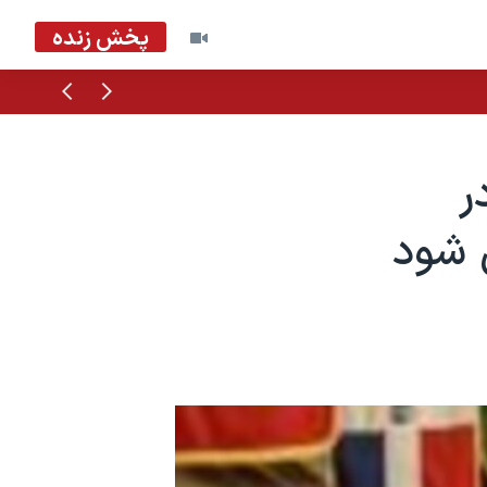
پخش زنده
قبلی
بعدی
ر
 شود