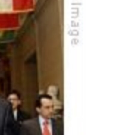
مستندها
فرهنگ و زندگی
حقوق شهروندی
انتخابات ریاست جمهوری آمریکا ۲۰۲۴
اقتصادی
حمله جمهوری اسلامی به اسرائیل
رمز مهسا
علم و فناوری
اسرائیل در جنگ
ورزش زنان در ایران
گالری عکس
اعتراضات زن، زندگی، آزادی
آرشیو پخش زنده
مجموعه مستندهای دادخواهی
تریبونال مردمی آبان ۹۸
دادگاه حمید نوری
چهل سال گروگان‌گیری
قانون شفافیت دارائی کادر رهبری ایران
اعتراضات مردمی آبان ۹۸
اسرائیل در جنگ