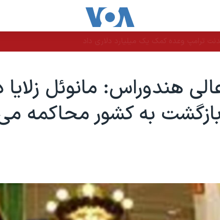
نت ترامپ وعده کمک یک میلیارد دلاری داد
الی هندوراس: مانوئل زلایا د
ازگشت به کشور محاکمه می