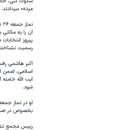
سکوت کنی، خائن
مرده» سردادند.
نم
آن را به مکانی
پیروز انتخابات
رسمیت نشناخته،
اسلامی، ضمن انت
آیت الله خامنه 
شود.
بخصوص در صدا 
رییس مجمع تشخ