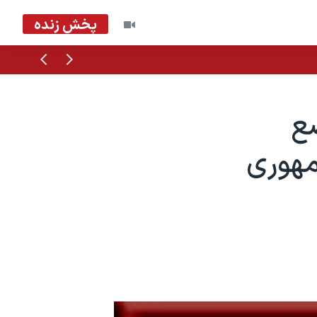
پخش زنده
قبلی
بعدی
ع
مهوری