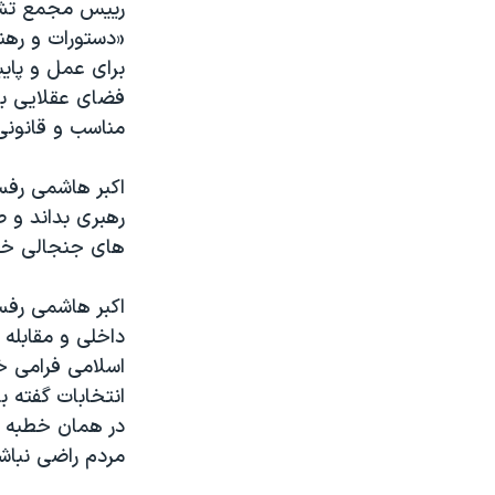
رییس مجمع تش
«دستورات و رهن
برای عمل و پایب
فضای عقلایی به
مناسب و قانونی
اکبر هاشمی رفس
رهبری بداند و ص
های جنجالی خود
اکبر هاشمی رفسن
داخلی و مقابله
انتخابات گفته ب
در همان خطبه ه
مردم راضی نبا