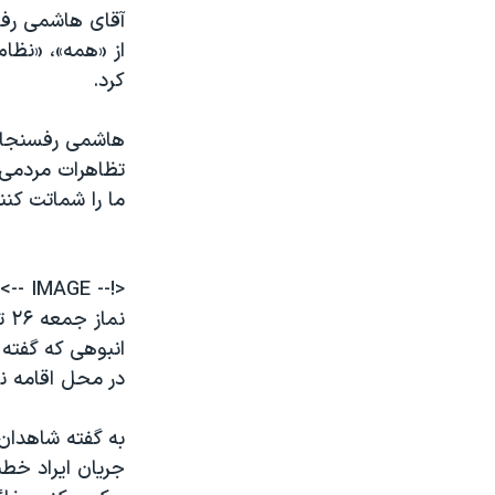
آقای هاشمی رفس
از «همه»، «نظا
کرد.
هاشمی رفسنجانی
تظاهرات مردمی 
ما را شماتت کن
<!-- IMAGE -->
نم
انبوهی که گفته
در محل اقامه ن
به گفته شاهدان 
جریان ایراد خط