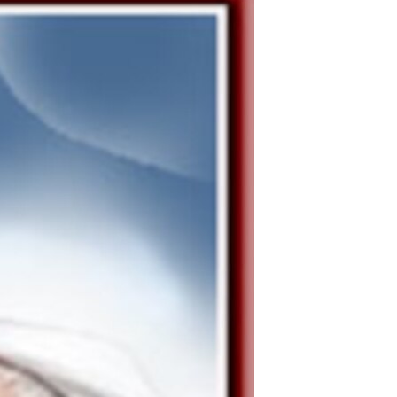
مستندها
فرهنگ و زندگی
حقوق شهروندی
انتخابات ریاست جمهوری آمریکا ۲۰۲۴
اقتصادی
حمله جمهوری اسلامی به اسرائیل
رمز مهسا
علم و فناوری
اسرائیل در جنگ
ورزش زنان در ایران
گالری عکس
اعتراضات زن، زندگی، آزادی
آرشیو پخش زنده
مجموعه مستندهای دادخواهی
تریبونال مردمی آبان ۹۸
دادگاه حمید نوری
چهل سال گروگان‌گیری
قانون شفافیت دارائی کادر رهبری ایران
اعتراضات مردمی آبان ۹۸
اسرائیل در جنگ