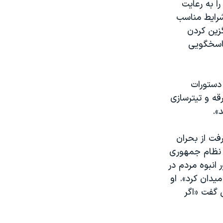
به رعایت
شرایط مناسب
زین کردن
پاسخگویی
دستورات
قه و تیترسازی
».
فت از بحران
ر نظام جمهوری
 تیر، با اشاره به حضور انبوه مردم در
یدان کرد». او
 گفت «اگر