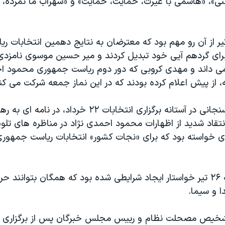
ی»، «هاشمی با غیرت، حمایت، حمایت» و «سهراب ما نمرده، ا
از جمعه ۲۶ تیر از آن رو مهم بود که معترضان به نتایج دهمین انتخابا
 برای گردهم آیی خود تبدیل کردند و میر حسین موسوی نامزدی 
 می داند و مهدی کروبی که دور دوم ریاست جمهوری محمود احم
 از پیش اعلام کرده بودند که در این نماز جمعه شرکت می کنن
اکبر هاشمی رفسنجانی در آستانه برگزاری انتخابات ۲۲ خرداد، 
قاد شدید از اظهارات محمود احمدی نژاد در مناظره های تلویز
ای خواسته بود که برای «نجات کشور» انتخابات ریاست جمهوری 
او در نماز جمعه ۲۶ تیر خواستار ایجاد شرایطی شده بود که همگان بتوانند 
و سیما.
یص مصحلت نظام و رییس مجلس خبرگان پس از برگزاری ان