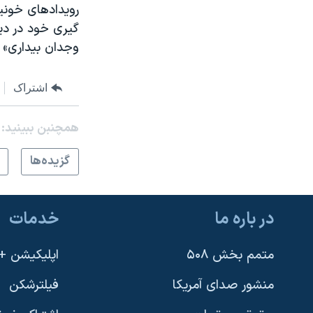
رویدادهای خونین
گیری خود در دید
وجدان بیداری» 
اشتراک
همچنبن ببینید:
گزيده‌ها
در باره ما
خدمات
متمم بخش ۵۰۸
اپلیکیشن +VOA
منشور صدای آمریکا
فیلترشکن