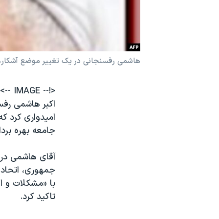
نرگس محمدی برنده جایزه نوبل صلح
همایش محافظه‌کاران آمریکا «سی‌پک»
صفحه‌های ویژه
هاشمی رفسنجانی در یک تغییر موضع آشکار، هم
سفر پرزیدنت ترامپ به چین
<!-- IMAGE -->
امیدواری کرد ک
جامعه بهره بردا
آقای هاشمی در ن
جمهوری، اتحاد و
با «مشکلات و ا
تاکید کرد.