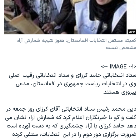
دنبال کنید
مستندها
فرهنگ و زندگی
حقوق شهروندی
انتخابات ریاست جمهوری آمریکا ۲۰۲۴
اقتصادی
حمله جمهوری اسلامی به اسرائیل
کميته مستقل انتخابات افغانستان: هنوز نتيجه شمارش آراء
رمز مهسا
علم و فناوری
مشخص نيست
زبانهای مختلف
اسرائیل در جنگ
ورزش زنان در ایران
گالری عکس
اعتراضات زن، زندگی، آزادی
<!-- IMAGE -->
آرشیو پخش زنده
مجموعه مستندهای دادخواهی
ستاد انتخاباتی حامد کرزای و ستاد انتخاباتی رقيب اصلی
وی در انتخابات رياست جمهوری در افغانستان، مدعی
تریبونال مردمی آبان ۹۸
پيروزی هستند.
دادگاه حمید نوری
چهل سال گروگان‌گیری
دين محمد رئيس ستاد انتخاباتی آقای کرزای روز جمعه در
گفت و گو با خبرنگاران اعلام کرد که شمارش آراء نشان می
قانون شفافیت دارائی کادر رهبری ایران
دهد حامد کرزای با آراء چشمگيری که به دست آورده است
اعتراضات مردمی آبان ۹۸
ضرورت برگزاری دور دوم را در اين انتخابات، منتفی کرده