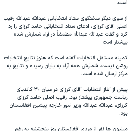
اسرائیل در جنگ
است.
نرگس محمدی برنده جایزه نوبل صلح
از سوی ديگر سخنگوی ستاد انتخاباتی عبدالله عبدالله رقيب
همایش محافظه‌کاران آمریکا «سی‌پک»
اصلی اقای کرزای، ادعای ستاد انتخاباتی حامد کرزای را رد
صفحه‌های ویژه
کرد و گفت عبدالله عبدالله مطمئناً در آراء شمارش شده
پيشتاز است.
سفر پرزیدنت ترامپ به چین
کميته مستقل انتخابات گفته است که هنوز نتايج انتخابات
روشن نيست، شمارش همه آراء به يايان رسيده و نتايج به
مرکز ارسال شده است.
پيش از آغاز انتخابات آقای کرزای در ميان ٣٠ کانديای
رياست جمهوری پيشتاز بود. رقيب اصلی حامد کرزای
کرزای، عبدالله عبدالله وزير امور خارجه پيشين افغانستان
بود.
ميليون ها نفر از مردم افغانستان روز پنجشنبه به رغم