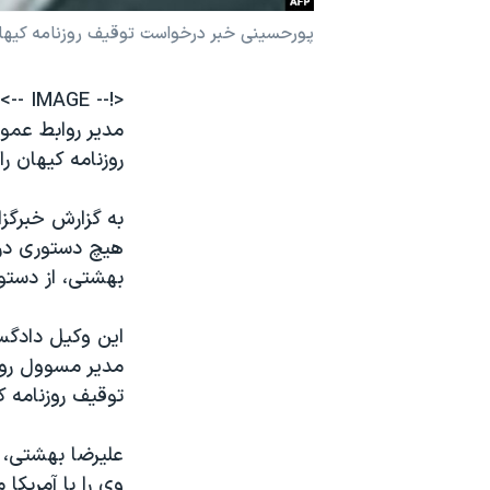
نرگس محمدی برنده جایزه نوبل صلح
پورحسينی خبر درخواست توقيف روزنامه کيهان
همایش محافظه‌کاران آمریکا «سی‌پک»
<!-- IMAGE -->
صفحه‌های ویژه
مدير روابط عمو
سفر پرزیدنت ترامپ به چین
روزنامه کيهان را
به گزارش خبرگز
هيچ دستوری در 
بهشتی، از دستور
این وکیل دادگس
مدیر مسوول روز
توقیف روزنامه ک
علیرضا بهشتی، 
وی را با آمریکا