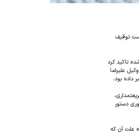
است توقيف
ده تاکيد کرد
وکیل علیرضا
 داده بود.
یعتمداری،
وری دستور
ه علت آن که