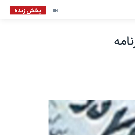
پخش زنده
امه