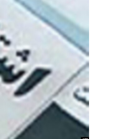
مستندها
فرهنگ و زندگی
حقوق شهروندی
انتخابات ریاست جمهوری آمریکا ۲۰۲۴
اقتصادی
حمله جمهوری اسلامی به اسرائیل
رمز مهسا
علم و فناوری
اسرائیل در جنگ
ورزش زنان در ایران
گالری عکس
اعتراضات زن، زندگی، آزادی
آرشیو پخش زنده
مجموعه مستندهای دادخواهی
تریبونال مردمی آبان ۹۸
دادگاه حمید نوری
چهل سال گروگان‌گیری
قانون شفافیت دارائی کادر رهبری ایران
اعتراضات مردمی آبان ۹۸
اسرائیل در جنگ