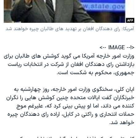
دنبال کنید
مستندها
فرهنگ و زندگی
حقوق شهروندی
انتخابات ریاست جمهوری آمریکا ۲۰۲۴
آمریکا: رای دهندگان افغان بر تهدید های طالبان چیره خواهند شد
اقتصادی
حمله جمهوری اسلامی به اسرائیل
رمز مهسا
علم و فناوری
زبانهای مختلف
<!-- IMAGE -->
اسرائیل در جنگ
ورزش زنان در ایران
وزارت امور خارجه آمریکا می گوید کوشش های طالبان برای
گالری عکس
اعتراضات زن، زندگی، آزادی
بازداشتن رای دهندگان افغان از شرکت در انتخابات ریاست
جمهوری، محکوم به شکست است.
آرشیو پخش زنده
مجموعه مستندهای دادخواهی
تریبونال مردمی آبان ۹۸
ایان کلی، سخنگوی وزارت امور خارجه، روز چهارشنبه به
دادگاه حمید نوری
خبرنگاران گفت ایالات متحده چنین کوشش هایی را نگران
کننده می داند، اما او پیش بینی کرد که، علیرغم موج
چهل سال گروگان‌گیری
حملات انتحاری و راکتی در کابل، اراده رای دهندگان چیره
قانون شفافیت دارائی کادر رهبری ایران
خواهد شد.
اعتراضات مردمی آبان ۹۸