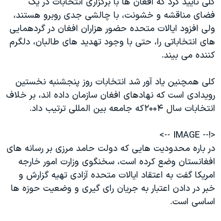
کلی تایید کرد که افغان ها با برگزاری انتخابات در یک
اسرائیل در جنگ
فضای مناقشه و خشونت، با چالشی جدی روبرو هستند،
نرگس محمدی برنده جایزه نوبل صلح
ولی افزود ایالات متحده حضور هزاران افغان در گردهمایی
همایش محافظه‌کاران آمریکا «سی‌پک»
های انتخاباتی را، حتی با وجود تهدید های طالبان، دلگرم
کننده می بیند.
صفحه‌های ویژه
سفر پرزیدنت ترامپ به چین
کلی همچنین یاد آور شد انتخابات روز پنجشنبه نخستین
رویدادی است که نهادهای افغان سازمان داده اند، بر خلاف
انتخابات سال ۲۰۰۴که جامعه بین المللی ترتیب داد.
<!-- IMAGE -->
در باره محدودیت هایی که دولت حامد مرزی بر رسانه های
افغانستان وضع کرده است، سخنگوی وزارت امور خارجه
امریکا گفت به اعتقاد ایالات متحده آزادی تهیه گزارش و
خبر در دادن اعتبار به جریان رای گیری و وضعیت حوزه ها
اساسی است.