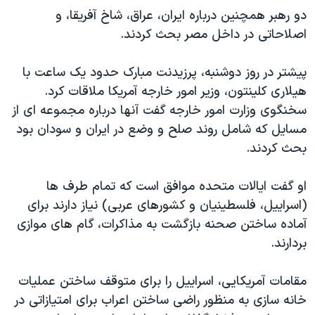
اسرائیل در جنگ
دو رهبر همچنین درباره ایران، عراق، شاخ آفریقا، و
نرگس محمدی برنده جایزه نوبل صلح
اصلاحاتی در داخل مصر بحث کردند.
همایش محافظه‌کاران آمریکا «سی‌پک»
پیشتر در روز دوشنبه، پرزیدنت مبارک حدود یک ساعت با
صفحه‌های ویژه
هیلاری کلینتون، وزیر امور خارجه آمریکا ملاقات کرد.
سفر پرزیدنت ترامپ به چین
سخنگوی وزارت امور خارجه گفت آنها درباره مجموعه ای از
مسایل که شامل روند صلح و وضع در ایران و سودان بود
بحث کردند.
او گفت ایالات متحده موافق است که تمام طرف ها
(اسراییل، فلسطینیان و کشورهای عربی) نیاز دارند برای
آماده ساختن صحنه بازگشت به مذاکرات، گام های موازی
بردارند.
مقامات آمریکایی، اسراییل را برای متوقف ساختن عملیات
خانه سازی به منظور راضی ساختن اعراب برای امتیازاتی در