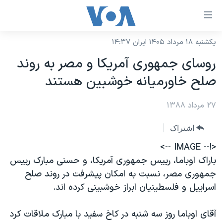
ینکهای
ابل
سترسی
یکشنبه ۱۸ مرداد ۱۴۰۵ ایران ۱۴:۳۷
خانه
هش
روسای جمهوری آمریکا و مصر به روند
نسخه سبک وب‌سایت
ه
صلح خاورمیانه خوشبین هستند
حتوای
موضوع ها
صلی
۲۷ مرداد ۱۳۸۸
برنامه های تلویزیونی
ایران
هش
جدول برنامه ها
ه
آمریکا
اشتراک
فحه
صفحه‌های ویژه
جهان
<!-- IMAGE -->
صلی
فرکانس‌های صدای آمریکا
باراک اوباما، رییس جمهوری آمریکا، و حسنی مبارک رییس
ورزشی
جام جهانی ۲۰۲۶
هش
جمهوری مصر، نسبت به امکان پیشرفت در روند صلح
پخش رادیویی
ه
گزیده‌ها
عملیات خشم حماسی
اسراییل و فلسطینیان ابراز خوشبینی کرده اند.
ستجو
۲۵۰سالگی آمریکا
ویژه برنامه‌ها
یادگیری زبان انگلیسی
آقای اوباما روز سه شنبه در کاخ سفید با مبارک ملاقات کرد
ویدیوها
بایگانی برنامه‌های تلویزیونی