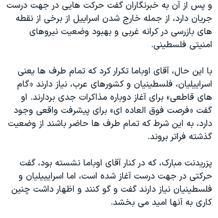
و پس از آن به خبرنگاران گفت حرکت هایی در جهت درست
دنبال کنید
مستندها
فرهنگ و زندگی
جریان دارد، از جمله خارج شدن اسراییل از برخی از نقطه
حقوق شهروندی
انتخابات ریاست جمهوری آمریکا ۲۰۲۴
های بازرسی در کرانه غربی و بهبود وضعیت نیروهای
امنیتی فلسطینی.
اقتصادی
حمله جمهوری اسلامی به اسرائیل
رمز مهسا
علم و فناوری
با این حال، آقای اوباما تکرار کرد که تمام طرف ها یعنی
زبانهای مختلف
اسرائیل در جنگ
ورزش زنان در ایران
اسراییلیان، فلسطینیان و کشورهای عرب، نیاز دارند «گام
های قاطعی» برای آغاز دوباره مذاکرات جدی بردارند. او
گالری عکس
اعتراضات زن، زندگی، آزادی
گفت «فرصت فوق العاده ای» برای پیشرفت واقعی وجود
آرشیو پخش زنده
مجموعه مستندهای دادخواهی
دارد، به این شرط که تمام طرف ها حاضر باشند از وضعیت
تریبونال مردمی آبان ۹۸
گذشته فراتر بروند.
دادگاه حمید نوری
پزریدنت مبارک، که در کنار آقای اوباما نشسته بود، گفت
چهل سال گروگان‌گیری
حرکتی در جهت درست آغاز شده است، اما اسرایییلیان و
قانون شفافیت دارائی کادر رهبری ایران
فلسطینیان نیاز دارند گفت و گو کنند و اظهار داشت چنین
کاری به آنها امید می بخشد.
اعتراضات مردمی آبان ۹۸