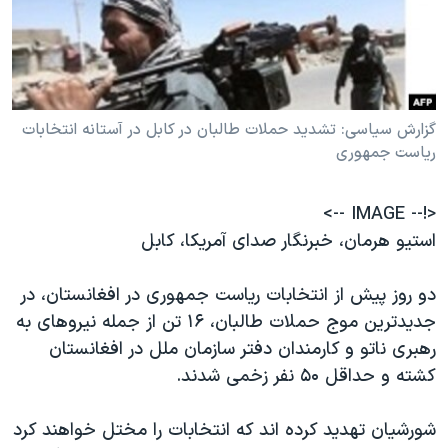
دنبال کنید
مستندها
فرهنگ و زندگی
حقوق شهروندی
انتخابات ریاست جمهوری آمریکا ۲۰۲۴
اقتصادی
حمله جمهوری اسلامی به اسرائیل
گزارش سیاسی: تشدید حملات طالبان در کابل در آستانه انتخابات
رمز مهسا
علم و فناوری
ریاست جمهوری
زبانهای مختلف
اسرائیل در جنگ
ورزش زنان در ایران
گالری عکس
اعتراضات زن، زندگی، آزادی
<!-- IMAGE -->
آرشیو پخش زنده
مجموعه مستندهای دادخواهی
استیو هرمان، خبرنگار صدای آمریکا، کابل
تریبونال مردمی آبان ۹۸
دو روز پیش از انتخابات ریاست جمهوری در افغانستان، در
دادگاه حمید نوری
جدیدترین موج حملات طالبان، ۱۶ تن از جمله نیروهای به
چهل سال گروگان‌گیری
رهبری ناتو و کارمندان دفتر سازمان ملل در افغانستان
کشته و حداقل ۵۰ نفر زخمی شدند.
قانون شفافیت دارائی کادر رهبری ایران
اعتراضات مردمی آبان ۹۸
شورشیان تهدید کرده اند که انتخابات را مختل خواهند کرد