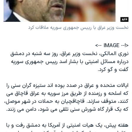
دنبال کنید
مستندها
فرهنگ و زندگی
حقوق شهروندی
انتخابات ریاست جمهوری آمریکا ۲۰۲۴
نخست وزیر عراق با رییس جمهوری سوریه ملاقات کرد
اقتصادی
حمله جمهوری اسلامی به اسرائیل
رمز مهسا
علم و فناوری
زبانهای مختلف
<!-- IMAGE -->
اسرائیل در جنگ
ورزش زنان در ایران
نوری المالکی، نخست وزیر عراق، روز سه شنبه در دمشق
گالری عکس
اعتراضات زن، زندگی، آزادی
درباره مسائل امنیتی با بشار اسد رییس جمهوری سوریه
گفت و گو کرد.
آرشیو پخش زنده
مجموعه مستندهای دادخواهی
تریبونال مردمی آبان ۹۸
ایالات متحده و عراق در صدد بوده اند ستیزه گران سنی را
دادگاه حمید نوری
که اسلحه و رزمنده از طریق مرز سوریه به عراق قاچاق می
کنند، متوقف سازند. قاچاقچیان به حملات در شهر موصل،
چهل سال گروگان‌گیری
که یک قرار گاه شورش سنی تلقی می شود، دامن می زنند.
قانون شفافیت دارائی کادر رهبری ایران
اعتراضات مردمی آبان ۹۸
هفته پیش، یک هیات امنیتی از آمریکا به دمشق رفت و با