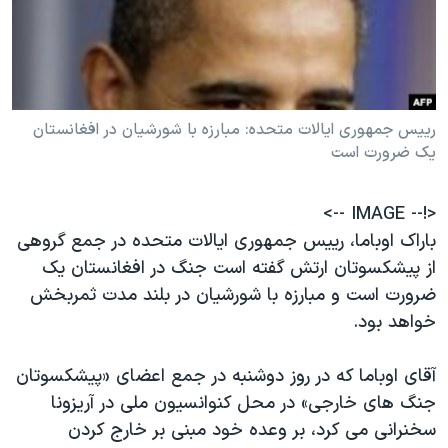
دنبال کنید
مستندها
فرهنگ و زندگی
حقوق شهروندی
انتخابات ریاست جمهوری آمریکا ۲۰۲۴
اقتصادی
حمله جمهوری اسلامی به اسرائیل
رییس جمهوری ایالات متحده: مبارزه با شورشیان در افغانستان
رمز مهسا
علم و فناوری
یک ضرورت است
زبانهای مختلف
اسرائیل در جنگ
ورزش زنان در ایران
گالری عکس
اعتراضات زن، زندگی، آزادی
<!-- IMAGE -->
آرشیو پخش زنده
مجموعه مستندهای دادخواهی
باراک اوباما، رییس جمهوری ایالات متحده در جمع گروهی
از پیشکسوتان ارتش گفته است جنگ در افغانستان یک
تریبونال مردمی آبان ۹۸
ضرورت است و مبارزه با شورشیان در بلند مدت ثمربخش
دادگاه حمید نوری
خواهد بود.
چهل سال گروگان‌گیری
آقای اوباما که در روز دوشنبه در جمع اعضای «پیشکسوتان
قانون شفافیت دارائی کادر رهبری ایران
جنگ های خارجی» در محل کنوانسیون ملی در آریزونا
اعتراضات مردمی آبان ۹۸
سخنرانی می کرد، بر وعده خود مبنی بر خارج کردن