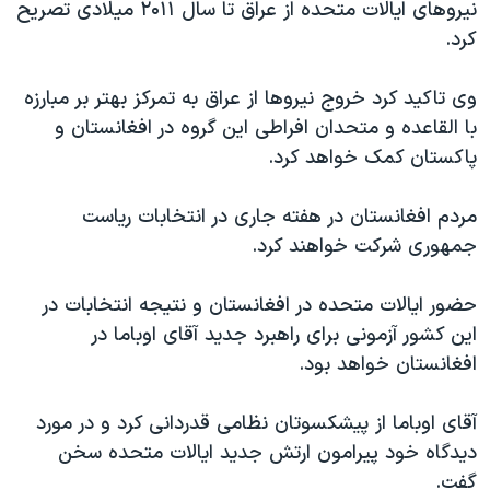
اسرائیل در جنگ
نیروهای ایالات متحده از عراق تا سال ۲۰۱۱ میلادی تصریح
کرد.
نرگس محمدی برنده جایزه نوبل صلح
همایش محافظه‌کاران آمریکا «سی‌پک»
وی تاکید کرد خروج نیروها از عراق به تمرکز بهتر بر مبارزه
صفحه‌های ویژه
با القاعده و متحدان افراطی این گروه در افغانستان و
پاکستان کمک خواهد کرد.
سفر پرزیدنت ترامپ به چین
مردم افغانستان در هفته جاری در انتخابات ریاست
جمهوری شرکت خواهند کرد.
حضور ایالات متحده در افغانستان و نتیجه انتخابات در
این کشور آزمونی برای راهبرد جدید آقای اوباما در
افغانستان خواهد بود.
آقای اوباما از پیشکسوتان نظامی قدردانی کرد و در مورد
دیدگاه خود پیرامون ارتش جدید ایالات متحده سخن
گفت.