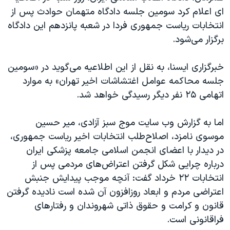
اسرائیل در جنگ
ای اعلام کرد سومین جلسه دادگاه متهمان حوادث پس از
نرگس محمدی برنده جایزه نوبل صلح
انتخابات ریاست جمهوری فردا در شعبه پانزدهم این دادگاه
برگزار می‌شود.
همایش محافظه‌کاران آمریکا «سی‌پک»
صفحه‌های ویژه
خبرگزاری ایسنا، به نقل از این اطلاعیه می‌گوید در «سومین
سفر پرزیدنت ترامپ به چین
جلسه محاکمه عوامل اغتشاشات اخیر تهران» به موارد
اتهامی ۲۵ نفر دیگر رسیدگی خواهد شد.
اما به گزارش وب سایت موج سبز آزادی، میر حسین
موسوی نامزد، اصلاح‌طلب انتخابات اخیر ریاست جمهوری،
در دیدار با اعضای انجمن اسلامی جامعه پزشکی ایران
درباره چرایی شکل گرفتن اعتراض‌های مردمی پس از
انتخابات ۲۲ خرداد گفت: آنچه موجب پیدایش جنبش
اعتراضی مردم و ابعاد روزافزون آن شده است نادیده گرفتن
قانون و کرامت و حقوق ذاتی شهروندان و رفتارهای
فراقانونی است.