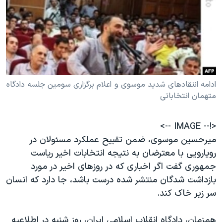
دنبال کنید
مستندها
فرهنگ و زندگی
حقوق شهروندی
انتخابات ریاست جمهوری آمریکا ۲۰۲۴
اقتصادی
حمله جمهوری اسلامی به اسرائیل
رمز مهسا
علم و فناوری
زبانهای مختلف
اسرائیل در جنگ
ورزش زنان در ایران
ادامه انتقادهای شدید موسوی و اعلام برگزاری سومین جلسه دادگاه
متهمان انتخاباتی
گالری عکس
اعتراضات زن، زندگی، آزادی
آرشیو پخش زنده
مجموعه مستندهای دادخواهی
<!-- IMAGE -->
تریبونال مردمی آبان ۹۸
میرحسین موسوی، ضمن تقبیح عملکرد مسئولان در
رویارویی با معترضان به نتیجه انتخابات اخیر ریاست
دادگاه حمید نوری
جمهوری گفت اگر اخباری که در روزهای اخیر در مورد
چهل سال گروگان‌گیری
بازداشت ‌شدگان منتشر شده درست باشد، جا دارد که انسان
قانون شفافیت دارائی کادر رهبری ایران
سر زیر خاک کند.
اعتراضات مردمی آبان ۹۸
همزمان، دادگاه انقلاب اسلامی ایران، روز شنبه در اطلاعیه