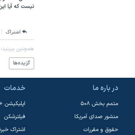
نيست که آيا اين
اشتراک
همچنبن ببینید:
گزيده‌ها
در باره ما
خدمات
متمم بخش ۵۰۸
اپلیکیشن +VOA
منشور صدای آمریکا
فیلترشکن
حقوق و مقررات
اشتراک خبرن