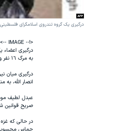
نرگس محمدی برنده جایزه نوبل صلح
همایش محافظه‌کاران آمریکا «سی‌پک»
درگيری يک گروه تندروی اسلامگرای فلسطينی با حم
صفحه‌های ویژه
سفر پرزیدنت ترامپ به چین
<!-- IMAGE -->
درگيری اعضاء ي
به مرگ ١٦ نفر و مجروح شدن دستِ کم ١٠٠ تن شد.
درگيری ميان نير
انصار الله، به 
عبدل لطيف موسی
صريح قوانين شر
در حالی که غزه
حماس محسوب می 