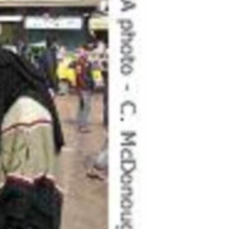
مستندها
فرهنگ و زندگی
حقوق شهروندی
انتخابات ریاست جمهوری آمریکا ۲۰۲۴
اقتصادی
حمله جمهوری اسلامی به اسرائیل
رمز مهسا
علم و فناوری
اسرائیل در جنگ
ورزش زنان در ایران
گالری عکس
اعتراضات زن، زندگی، آزادی
آرشیو پخش زنده
مجموعه مستندهای دادخواهی
تریبونال مردمی آبان ۹۸
دادگاه حمید نوری
چهل سال گروگان‌گیری
قانون شفافیت دارائی کادر رهبری ایران
اعتراضات مردمی آبان ۹۸
اسرائیل در جنگ