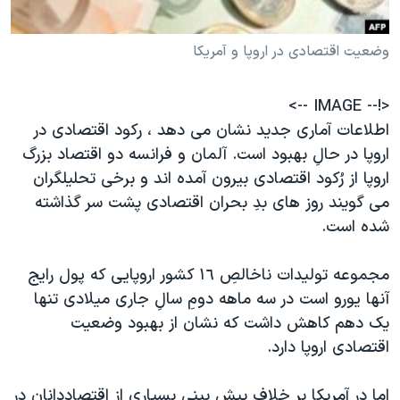
دنبال کنید
مستندها
فرهنگ و زندگی
وضعيت اقتصادی در اروپا و آمريکا
حقوق شهروندی
انتخابات ریاست جمهوری آمریکا ۲۰۲۴
اقتصادی
حمله جمهوری اسلامی به اسرائیل
<!-- IMAGE -->
رمز مهسا
علم و فناوری
اطلاعات آماری جديد نشان می دهد ، رکود اقتصادی در
زبانهای مختلف
اسرائیل در جنگ
ورزش زنان در ایران
اروپا در حالِ بهبود است. آلمان و فرانسه دو اقتصاد بزرگ
اروپا از رُکود اقتصادی بيرون آمده اند و برخی تحليلگران
گالری عکس
اعتراضات زن، زندگی، آزادی
می گويند روز های بدِ بحران اقتصادی پشت سر گذاشته
آرشیو پخش زنده
مجموعه مستندهای دادخواهی
شده است.
تریبونال مردمی آبان ۹۸
مجموعه توليدات ناخالصِ ١٦ کشور اروپايی که پول رايج
دادگاه حمید نوری
آنها يورو است در سه ماهه دومِ سالِ جاری ميلادی تنها
چهل سال گروگان‌گیری
يک دهم کاهش داشت که نشان از بهبود وضعيت
قانون شفافیت دارائی کادر رهبری ایران
اقتصادی اروپا دارد.
اعتراضات مردمی آبان ۹۸
اما در آمريکا بر خلاف پيش بينی بسياری از اقتصاددانان در