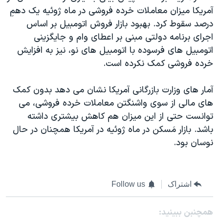
اسرائیل در جنگ
آمريکا ميزان معاملات خرده فروشی در ماه ژوئيه يک دهمِ
نرگس محمدی برنده جایزه نوبل صلح
درصد سقوط کرد. بهبود بازار فروش اتومبيل بر اساس
اجرای برنامه دولتی مبنی بر اعطای وام و جايگزينی
همایش محافظه‌کاران آمریکا «سی‌پک»
اتومبيل های فرسوده با اتومبيل های نو، نيز به افزايش
صفحه‌های ویژه
خرده فروشی کمک نکرده است.
سفر پرزیدنت ترامپ به چین
آمار های وزارت بازرگانی آمريکا نشان می دهد بدون کمک
های مالی از سوی واشنگتن معاملات خرده فروشی، می
توانست حتی از اين ميزان هم کاهش بيشتری داشته
باشد. بازار مَسکن در ماه ژوئيه در آمريکا همچنان در حال
نوسان بود.
اشتراک
Follow us
همچنبن ببینید: