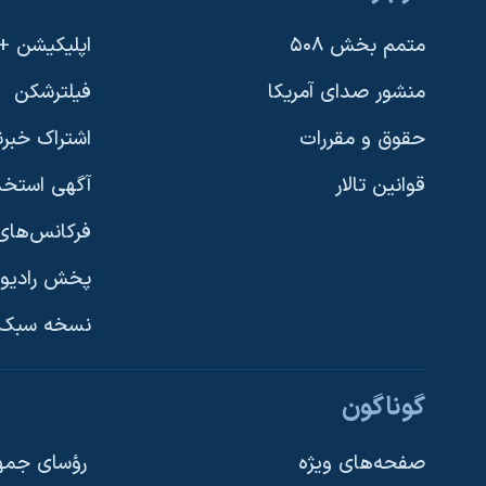
متمم بخش ۵۰۸
اپلیکیشن +VOA
منشور صدای آمریکا
فیلترشکن
حقوق و مقررات
اشتراک خبرن
قوانین تالار
آگهی استخد
فرکانس‌های 
پخش رادیو
یادگیری زبان انگلیسی
نسخه سبک 
دنبال کنید
گوناگون
صفحه‌های ویژه
رؤسای جمهو