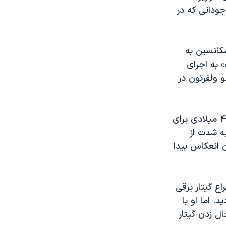
شان ترین موجوداتی که در
کانسین به
 به اجرای
و ولفرتون در
در اواخر دهه۳۰ میلادی لس پال گروه سه نفره خود را تشکیل داد و در دهه ۴۰ میلادی برای
ه شدت از
 انعکاس پیدا
راع گیتار برقی
 اما او با
ل زدن گیتار