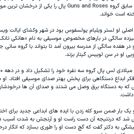
است. گیتاریست سابق گروه Guns and Roses پال را یکی از درخ
ته است خواند.
اصلی او لستر ویلیام پولسفوس بود در شهر وکشای ایالت ویس
ز سیزده سالگی در بارهای مخصوص موسیقی به نام «هانکی تانک»
 در هفده سالگی از مدرسه بیرون آمد تا بتواند با گروه سانی ج
ویی او در سن لوییس گیتار بزند.
فکر ابداع دستگاهی برای پخش بهتر صدای موسیقی افتاد. او ب
ی که به دستگاه برق وصل می شدند و صدای آن ها درخودشان
داشت.
سال ۱۹۴۸ او یک بار ضمن سرو کله زدن با ایده های ابداعی جدید برای اخت
ی شد که درنتیجه آن دست راست او و آرنجش به شدت آسیب دید.
ی به دکتر گفت که گچ دست او را طوری بسازد که انگار درحا