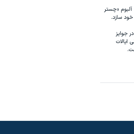
ینز، آلبوم «چستر
ر جوایز
لی ایالات
ت.