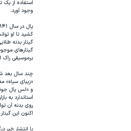
استفاده از یک ت
وجود آورد.
گیتار بدنه طلای
گیتارهای موجود 
برموسیقی راک ان
چند سال بعد شرک
«زیبای سیاه» م
استاندارد به با
اکنون این گیتار
با انتشار خبر د