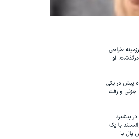
رزمینه طراحی
 درگذشت. او
اه پیش در یکی
ی جزئی و رفت
در پیشبرد
نستند با یک
نند و لس پال با