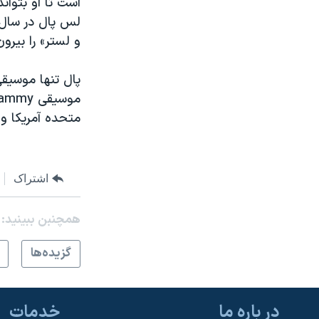
است تا او بتواند
و لستر» را بیرون داد 
پال تنها موسیقی
متحده آمریکا و
اشتراک
همچنبن ببینید:
گزيده‌ها
در باره ما
خدمات