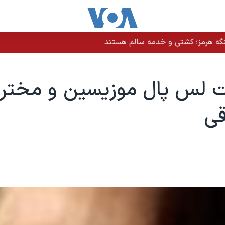
نگه هرمز؛ کشتی و خدمه سالم هستند
 لس پال موزیسین و مختر
قی