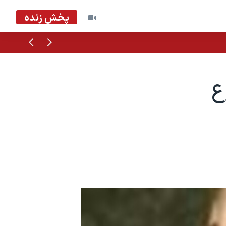
پخش زنده
قبلی
بعدی
ع