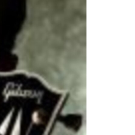
مستندها
فرهنگ و زندگی
حقوق شهروندی
انتخابات ریاست جمهوری آمریکا ۲۰۲۴
اقتصادی
حمله جمهوری اسلامی به اسرائیل
رمز مهسا
علم و فناوری
اسرائیل در جنگ
ورزش زنان در ایران
گالری عکس
اعتراضات زن، زندگی، آزادی
آرشیو پخش زنده
مجموعه مستندهای دادخواهی
تریبونال مردمی آبان ۹۸
دادگاه حمید نوری
چهل سال گروگان‌گیری
قانون شفافیت دارائی کادر رهبری ایران
اعتراضات مردمی آبان ۹۸
اسرائیل در جنگ