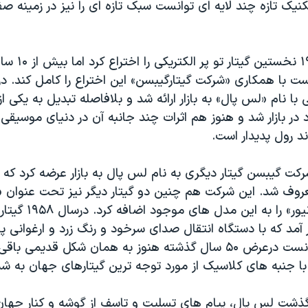
کنیک تازه چند لایه ای توانست سبک تازه ای را نیز در زمینه ص
پال در سال ۱۹۴۱ نخس
ی با نام «لس پال» به بازار ارائه شد و بلافاصله تبدیل به یکی 
در بازار شد و هنوز هم اثرات چند جانبه آن در دنیای موسیقی 
د رول پدیدار است.
ت گیبسن گیتار دیگری به نام لس پال به بازار عرضه کرد که ای
عروف شد. این شرکت هم چنین دو گیتار دیگر نیز تحت عنوان 
و «لس پال جونیور» را به این م
زار آمد که با دستگاه انتقال صدای سرخود و رنگ زرد و ارغوانی 
روی بدنه آن توانست درعرض ۵۰ سال گذشته هنوز به همان شکل قدیمی
 با جنبه های کلاسیک از مورد توجه ترین گیتارهای جهان به شم
رگذشت لس پال، پیام های تسلیت و تاسف از گوشه و کنار جهان