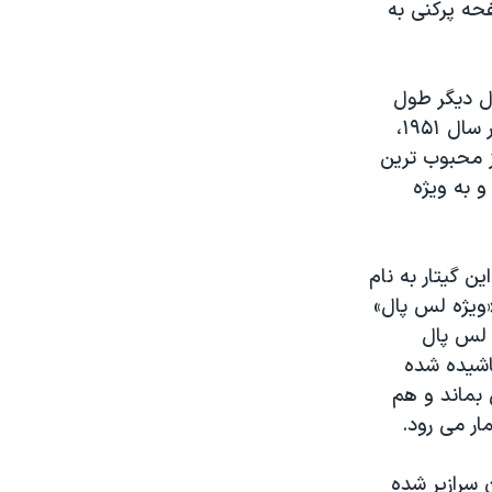
فحه پرکنی به
تین گیتار تو پر الکتریکی را اختراع کرد اما بیش از ۱۰ سال دیگر طول
کشید تا او توانست با همکاری «شرکت گیتارگیبسن» این اختراع را کامل کند. در سال ۱۹۵۱،
از محبوب ترین
و به ویژه
ن گیتار به نام
«ویژه لس پال»
دل های موجود اضافه کرد. درسال ۱۹۵۸ گیتار لس پال
پاشیده شده
 باقی بماند و هم
ار می رود.
 سرازیر شده