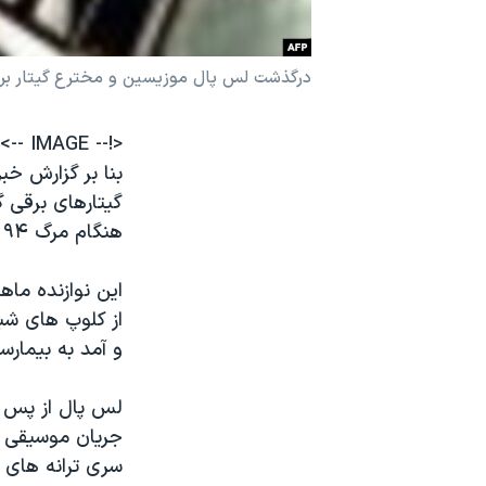
نرگس محمدی برنده جایزه نوبل صلح
همایش محافظه‌کاران آمریکا «سی‌پک»
درگذشت لس پال موزیسین و مخترع گیتار بر
صفحه‌های ویژه
<!-- IMAGE -->
سفر پرزیدنت ترامپ به چین
بنا بر گزارش خب
گیتارهای برقی گ
هنگام مرگ ۹۴ سال داشت.
این نوازنده ماه
از کلوپ های شبا
و آمد به بیمارس
لس پال از پس ا
جریان موسیقی د