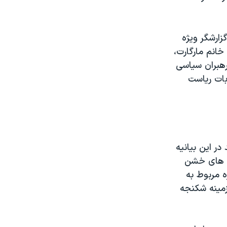
زارشگر ويژه
خانم مارگارت،
رهبران سياسی
بات رياست
ر اين بيانيه
ی های خشن
ه مربوط به
زمينه شکنجه