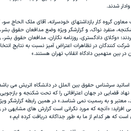
وادار شدند.
 معاون گروه کار بازداشتهای خودسرانه، آقای ملک الحاج سو، گ
کنجه، منفرد نواک، و گزارشگر ويژه وضع مدافعان حقوق بشر، 
ردند: «وکلای دادگستری، روزنامه نگاران، مدافعان حقوق بشر، 
رکت کنندگان در تظاهرات اعتراض آميز نسبت به نتايج انتخا
 در بين متهمين دادگاه انقلاب تهران هستند.»
 اساتيد سرشناس حقوق بين الملل در دانشگاه اتريش می باشد د
نهاد قضايی در جهان اعترافاتی را که تحت شکنجه و بازجوي
 معتبر و به رسميت نمی شناسد.» در همين رابطه گزارشگر ويژ
 افزايد: «آنچه که مورد نگرانی است گزارش های مشابهی در 
ن است که هر کدام از ما به طور جداگانه دريافت کرده ايم.»