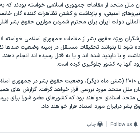
ان ملل متحد از مقامات جمهوری اسلامی خواسته بودند که به
وهای امنيتی، و بازداشت و کشتن تظاهرات کننده گان خاتمه 
لمللی دولت ایران برای محترم شمردن موازين حقوق بشر اشاره 
شگران ويژه حقوق بشر از مقامات جمهوری اسلامی خواسته اند ب
داده شود تا بتوانند تحقيقات مستقل در زمينه وضعيت صدها نف
اشت و يا ناپديد شده اند و يا به قتل رسيده اند انجام دهند. ا
رود آنها به کشور جلوگيری کرده است.
درماه فوريه سال ۲۰۱۰ (شش ماه ديگر)، وضعيت حقوق بشر در جمهوری ا
ن ملل متحد مورد بررسی قرار خواهد گرفت. گزارش های همين
ل متحد اسنادی خواهند بود که کشورهای عضو شورا برای برر
ق بشر درايران مورد استناد قرار خواهند داد.
Follow us
چاپ