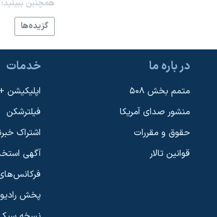
همچنبن ببینید:
گزيده‌ها
در باره ما
خدمات
متمم بخش ۵۰۸
اپلیکیشن +VOA
منشور صدای آمریکا
فیلترشکن
حقوق و مقررات
اشتراک خبرن
قوانین تالار
آگهی استخد
فرکانس‌های 
پخش رادیو
یادگیری زبان انگلیسی
نسخه سبک 