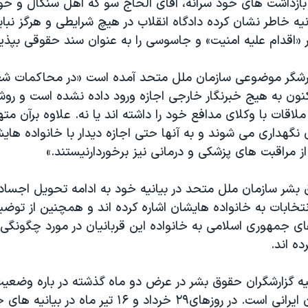
 بازداشت های خود سرانه، آقای الحاج سو که اهل سنگال و خ
نيه خاطر نشان کرده دادگاه انقلاب در هيچ شرايطی و هرگز نباي
 «اقدام عليه امنيت» و جاسوسی را به عنوان سند حقوقی بپذير
کنون به هيج خبرنگار خارجی اجازه ورود داده نشده است و روش
قات با وکلای مدافع خود را داشته اند يا نه. علاوه برآن مت
 نگهداری می شوند و به آنها حتی اجازه ديدار با خانواده هاي
ز مراقبت های پزشکی و درمانی نيز برخوردارنيستند.»
بشر سازمان ملل متحد در بيانيه خود به ادامه تحويل اجساد ز
نتخابات به خانواده هايشان اشاره کرده اند و همچنين از تو
ای جمهوری اسلامی به خانواده اين قربانيان در مورد چگونگی
ده اند.
يه گزارشگران حقوق بشر در عرض دو ماه گذشته در باره وضع
حقوق شهروندان ايرانی است. در روزهای۲۹ خرداد و ۱۶ تیر ماه