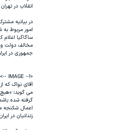
انقلاب در تهران 
در بیانیه مشترک
امور مربوط به ش
ساگاگيا اعلام ک
مخالف دولت و ش
جمهوری در ايران
<!-- IMAGE -->
آقای نواک که از
می گويد: «هيچ 
گرفته شده باشد،
اعمال شکنجه می
زندانيان در ايرا