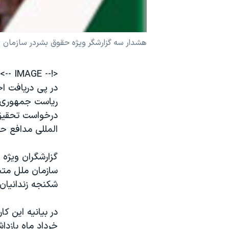
نرگس محمدی برنده جایزه نوبل صلح
همایش محافظه‌کاران آمریکا «سی‌پک»
هشدار سه گزارشگر ويژه حقوق بشردر سازمان مل
صفحه‌های ویژه
سفر پرزیدنت ترامپ به چین
<!-- IMAGE -->
در پی دریافت اخ
رياست جمهوری با
درخواست تحقيق د
المللی مدافع ح
سازمان ملل متح
شکنجه زندانيان 
خرداد ماه بازدا