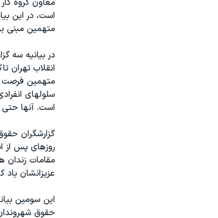
معاون گروه کار
است، در اين بيا
متهمين مبنی بر
انقلاب تهران تا
متهمين فرصت ملا
سلولهای انفرادی
است. آنها حتی ا
گزارشگران حقوق 
روزهای پس از ا
مقامات زندان ه
عزيزانشان یاد کر
اين سومين بيان