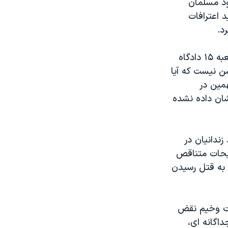
ود مسلمان
د اعترافات
د.
در بيانيه سه گزارشگر موضوعی سازمان ملل متحد آمده است «در محاکمات شعبه ۱۵ دادگاه
ن نيست که آيا
همين در
شان داده نشده
ندانيان در
ضيحات متناقص
 به قتل رسيدن
يت وخيم نقض
 در بيانيه های جداگانه ای،