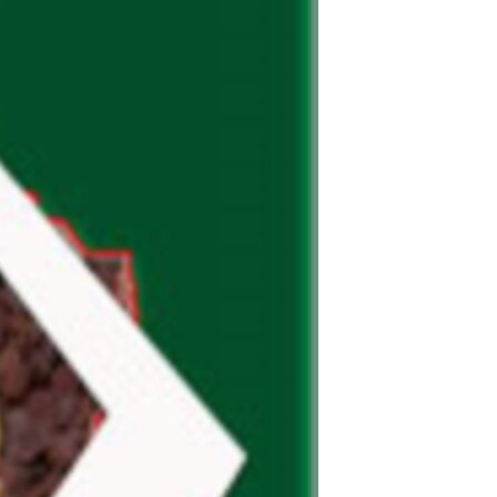
مستندها
فرهنگ و زندگی
حقوق شهروندی
انتخابات ریاست جمهوری آمریکا ۲۰۲۴
اقتصادی
حمله جمهوری اسلامی به اسرائیل
رمز مهسا
علم و فناوری
اسرائیل در جنگ
ورزش زنان در ایران
گالری عکس
اعتراضات زن، زندگی، آزادی
آرشیو پخش زنده
مجموعه مستندهای دادخواهی
تریبونال مردمی آبان ۹۸
دادگاه حمید نوری
چهل سال گروگان‌گیری
قانون شفافیت دارائی کادر رهبری ایران
اعتراضات مردمی آبان ۹۸
اسرائیل در جنگ