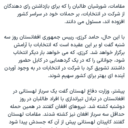
اسرائیل در جنگ
مقامات، شورشیان طالبان را که برای بازداشتن رای دهندگان
نرگس محمدی برنده جایزه نوبل صلح
از شرکت در انتخابات، بر حملات خود در سراسر کشور
افزوده اند، مسئول می دانند.
همایش محافظه‌کاران آمریکا «سی‌پک»
صفحه‌های ویژه
با این حال، حامد کرزی، رییس جمهوری افغانستان روز سه
سفر پرزیدنت ترامپ به چین
شنبه گفت او بر این عقیده است که انتخابات با آرامش
برگزار خواهد شد. کرزی، که می خواهد بار دیگر انتخاب
شود، جوانانی را که در یک گردهمایی در کابل حضور
داشتند تشویق کرد با شرکت در انتخابات در به وجود آوردن
آینده ای بهتر برای کشور سهیم شوند.
پیشتر، وزارت دفاع لهستان گفت یک سرباز لهستانی در
افغانستان در تبادل تیراندازی با افراد طاللبان در روز
دوشنبه کشته شد. نیروهای افغان گفتند در همین حمله
حداقل سه سرباز افغان نیز کشته شدند. مقامات لهستان
گفتند کاپیتان لهستانی پیش از آن که جسدش پیدا شود