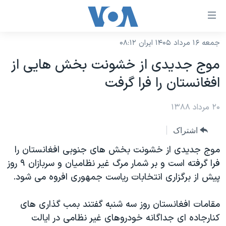
ینکهای
ابل
سترسی
جمعه ۱۶ مرداد ۱۴۰۵ ایران ۰۸:۱۲
خانه
هش
موج جدیدی از خشونت بخش هایی از
نسخه سبک وب‌سایت
ه
افغانستان را فرا گرفت
حتوای
موضوع ها
صلی
۲۰ مرداد ۱۳۸۸
برنامه های تلویزیونی
ایران
هش
جدول برنامه ها
ه
آمریکا
اشتراک
فحه
صفحه‌های ویژه
جهان
موج جدیدی از خشونت بخش های جنوبی افغانستان را
صلی
فرکانس‌های صدای آمریکا
فرا گرفته است و بر شمار مرگ غیر نظامیان و سربازان ۹ روز
ورزشی
جام جهانی ۲۰۲۶
هش
پیش از برگزاری انتخابات ریاست جمهوری افروه می شود.
پخش رادیویی
ه
گزیده‌ها
عملیات خشم حماسی
ستجو
۲۵۰سالگی آمریکا
ویژه برنامه‌ها
مقامات افغانستان روز سه شنبه گفتند بمب گذاری های
یادگیری زبان انگلیسی
کنارجاده ای جداگانه خودروهای غیر نظامی در ایالت
ویدیوها
بایگانی برنامه‌های تلویزیونی