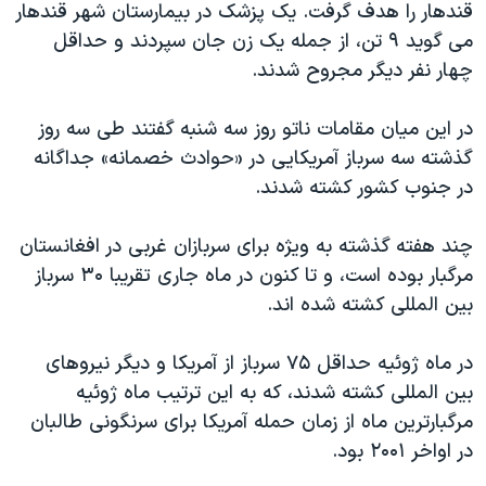
قندهار را هدف گرفت. یک پزشک در بیمارستان شهر قندهار
دنبال کنید
مستندها
فرهنگ و زندگی
می گوید ۹ تن، از جمله یک زن جان سپردند و حداقل
حقوق شهروندی
انتخابات ریاست جمهوری آمریکا ۲۰۲۴
چهار نفر دیگر مجروح شدند.
اقتصادی
حمله جمهوری اسلامی به اسرائیل
در این میان مقامات ناتو روز سه شنبه گفتند طی سه روز
رمز مهسا
علم و فناوری
گذشته سه سرباز آمریکایی در «حوادث خصمانه» جداگانه
زبانهای مختلف
اسرائیل در جنگ
ورزش زنان در ایران
در جنوب کشور کشته شدند.
گالری عکس
اعتراضات زن، زندگی، آزادی
چند هفته گذشته به ویژه برای سربازان غربی در افغانستان
آرشیو پخش زنده
مجموعه مستندهای دادخواهی
مرگبار بوده است، و تا کنون در ماه جاری تقریبا ۳۰ سرباز
تریبونال مردمی آبان ۹۸
بین المللی کشته شده اند.
دادگاه حمید نوری
در ماه ژوئیه حداقل ۷۵ سرباز از آمریکا و دیگر نیروهای
چهل سال گروگان‌گیری
بین المللی کشته شدند، که به این ترتیب ماه ژوئیه
قانون شفافیت دارائی کادر رهبری ایران
مرگبارترین ماه از زمان حمله آمریکا برای سرنگونی طالبان
در اواخر ۲۰۰۱ بود.
اعتراضات مردمی آبان ۹۸