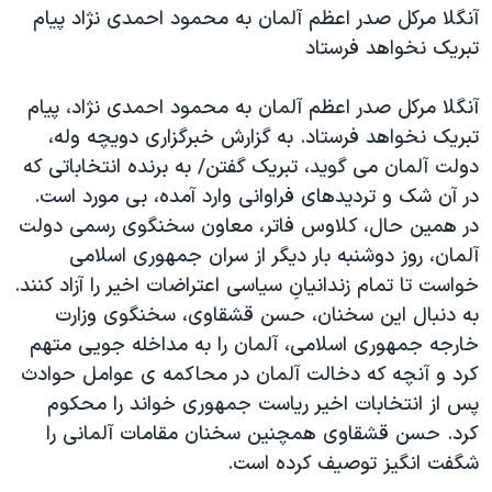
آنگلا مرکل صدر اعظم آلمان به محمود احمدی نژاد پيام
تبريک نخواهد فرستاد
آنگلا مرکل صدر اعظم آلمان به محمود احمدی نژاد، پيام
تبريک نخواهد فرستاد. به گزارش خبرگزاری دويچه وله،
دولت آلمان می گويد، تبريک گفتن/ به برنده انتخاباتی که
در آن شک و ترديدهای فراوانی وارد آمده، بی مورد است.
در همين حال، کلاوس فاتر، معاون سخنگوی رسمی دولت
آلمان، روز دوشنبه بار ديگر از سران جمهوری اسلامی
خواست تا تمام زندانيانِ سياسی اعتراضات اخير را آزاد کنند.
به دنبال اين سخنان، حسن قشقاوی، سخنگوی وزارت
خارجه جمهوری اسلامی، آلمان را به مداخله جويی متهم
کرد و آنچه که دخالت آلمان در محاکمه ی عوامل حوادث
پس از انتخابات اخير رياست جمهوری خواند را محکوم
کرد. حسن قشقاوی همچنين سخنان مقامات آلمانی را
شگفت انگيز توصيف کرده است.