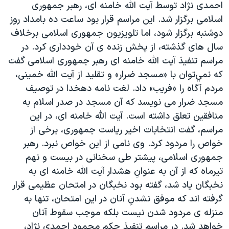
احمدی نژاد توسط آيت الله خامنه ای، رهبر جمهوری
دنبال کنید
مستندها
فرهنگ و زندگی
اسلامی برگزار شد. اين مراسم قرار بود ساعت ده بامداد روز
حقوق شهروندی
انتخابات ریاست جمهوری آمریکا ۲۰۲۴
دوشنبه برگزار شود، اما تلويزيون جمهوری اسلامی برخلاف
سال های گذشته، از پخش زنده ی آن خودداری کرد. در
اقتصادی
حمله جمهوری اسلامی به اسرائیل
مراسم تنفيذ آيت الله خامنه ای رهبر جمهوری اسلامی گفت
رمز مهسا
علم و فناوری
که نمي‌توان با «مسجد ضرار» و تقليد از آيت ‌الله خمينی،
زبانهای مختلف
اسرائیل در جنگ
ورزش زنان در ایران
مردم آگاه را «فريب» داد. لغت نامه دهخدا در توصيف
مسجد ضرار می نويسد که آن مسجد در صدر اسلام به
گالری عکس
اعتراضات زن، زندگی، آزادی
منافقين تعلق داشته است. آيت الله خامنه ای، در اين
آرشیو پخش زنده
مجموعه مستندهای دادخواهی
مراسم، گفت انتخابات اخير رياست جمهوری، برخی از
تریبونال مردمی آبان ۹۸
خواص را مردود کرد. وی نامی از اين خواص نبرد. رهبر
جمهوری اسلامی، پيشتر طی سخنانی در بيست و نهم
دادگاه حمید نوری
تيرماه که از آن به عنوانِ هشدار آيت الله خامنه ای به
چهل سال گروگان‌گیری
نخبگان ياد شد، گفته بود نخبگان در امتحان عظيمی قرار
قانون شفافیت دارائی کادر رهبری ایران
گرفته اند که موفق نشدنِ آنان در اين امتحان، تنها به
منزله ی مردود شدن نيست بلکه موجب سقوط آنان
اعتراضات مردمی آبان ۹۸
خواهد شد. در مراسم تنفيذ حکم محمود احمدی نژاد،