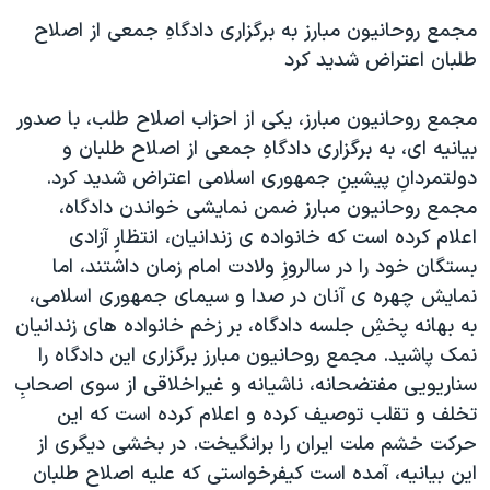
مجمع روحانيون مبارز به برگزاری دادگاهِ جمعی از اصلاح
طلبان اعتراض شديد کرد
مجمع روحانيون مبارز، يکی از احزاب اصلاح طلب، با صدور
بيانيه ای، به برگزاری دادگاهِ جمعی از اصلاح طلبان و
دولتمردانِ پيشينِ جمهوری اسلامی اعتراض شديد کرد.
مجمع روحانيون مبارز ضمن نمايشی خواندن دادگاه،
اعلام کرده است که خانواده ی زندانيان، انتظارِ آزادی
بستگان خود را در سالروزِ ولادت امام زمان داشتند، اما
نمايش چهره ی آنان در صدا و سيمای جمهوری اسلامی،
به بهانه پخشِ جلسه دادگاه، بر زخم خانواده های زندانيان
نمک پاشيد. مجمع روحانيون مبارز برگزاری اين دادگاه را
سناريويی مفتضحانه، ناشيانه و غيراخلاقی از سوی اصحابِ
تخلف و تقلب توصيف کرده و اعلام کرده است که اين
حرکت خشم ملت ايران را برانگيخت. در بخشی ديگری از
اين بيانيه، آمده است کيفرخواستی که عليه اصلاح طلبان