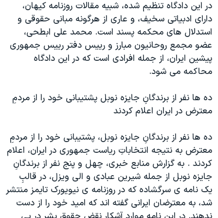
در اين دادگاه تنظيم شده، شبيه مقالات روزنامه کيهان،
دارای ادبياتی سخيف، و عاری از هرگونه مبانی حقوقی و
استدلال های محکمه پسند است. محمد علی ابطحی،
عضو مجمع روحانيون مبارز و رييس دفتر رييس جمهوری
پيشين ايران، از جمله افرادی است که در اين دادگاه
محاکمه می شود.
ده ها نفر از برندگانِ جايزه نوبل پشتيبانی خود را از مردمِ
معترض در ايران اعلام کردند
ده ها نفر از برندگانِ جايزه نوبل، پشتيبانی خود را از مردمِ
معترض به نتيجه انتخاباتِ رياست جمهوری در ايران، اعلام
کردند . به گزارش منابع خبری، چهل و پنج نفر از برندگانِ
جايزه نوبل از جمله شيرين عبادی و الی ويزل، در قالبِ
يک نامه ی سرگشاده که در روزنامه ی نيويورک تايمز منتشر
شد، به معترضان ايرانی گفته اند که اميد خود را از دست
ندهند. در اين نامه موارد آشکار نقض حقوق بشر در پی