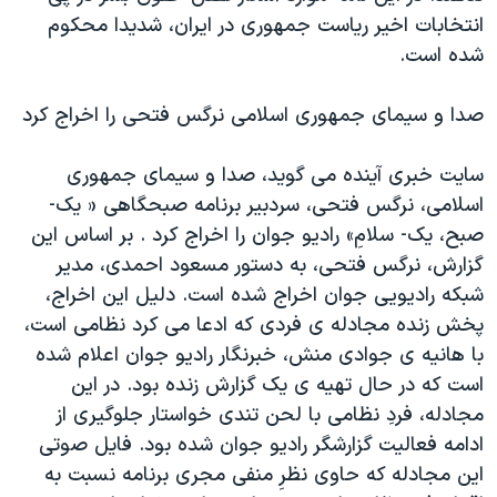
انتخابات اخير رياست جمهوری در ايران، شديدا محکوم
شده است.
صدا و سيمای جمهوری اسلامی نرگس فتحی را اخراج کرد
سايت خبری آينده می گويد، صدا و سيمای جمهوری
اسلامی، نرگس فتحی، سردبير برنامه صبحگاهی « يک-
صبح، يک- سلامِ» راديو جوان را اخراج کرد . بر اساس اين
گزارش، نرگس فتحی، به دستور مسعود احمدی، مدير
شبکه راديويی جوان اخراج شده است. دليل اين اخراج،
پخش زنده مجادله ی فردی که ادعا می کرد نظامی است،
با هانيه ی جوادی منش، خبرنگار راديو جوان اعلام شده
است که در حال تهيه ی يک گزارش زنده بود. در اين
مجادله، فردِ نظامی با لحن تندی خواستار جلوگيری از
ادامه فعاليت گزارشگر راديو جوان شده بود. فايل صوتی
اين مجادله که حاوی نظرِ منفی مجری برنامه نسبت به