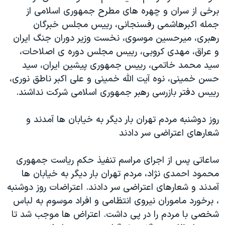
اسرائیل در جنگ
برخی از سران و چهره های مطرح جمهوری اسلامی از
نرگس محمدی برنده جایزه نوبل صلح
جمله اکبرهاشمی رفسنجانی، رييس مجلس خبرگان
رهبری، ميرحسين موسوی، نخست وزير دوران جنگ ايران
همایش محافظه‌کاران آمریکا «سی‌پک»
و عراق، مهدی کروبی، رييس مجلس دوره ی اصلاحات،
صفحه‌های ویژه
سيد محمد خاتمی، رييس جمهوری پيشين ايران، سيد
سفر پرزیدنت ترامپ به چین
حسن خمينی، نوه آيت الله خمينی و علی اکبر ناطق نوری،
رييس دفتر بازرسی رهبر جمهوری اسلامی شرکت نداشند.
روز دوشنبه مردم تهران بار ديگر به خيابان ها آمدند و
شعارهای اعتراضی سر دادند
ساعاتی پس از اجرای مراسم تنفيذ حکم رياست جمهوری
محمود احمدی نژاد، مردم تهران بار ديگر به خيابان ها
آمدند و شعارهای اعتراضی سر دادند. اعتراضات روز دوشنبه
، برخورد ماموران نيروی انتظامی و افراد موسوم به لباس
شخصی با مردم را در پی داشت. اعتراض ها موجب شد تا