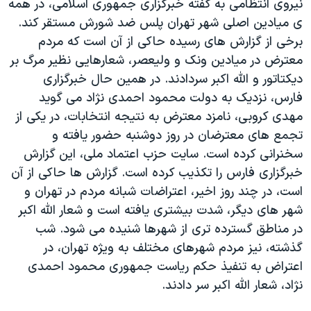
نيروی انتظامی به گفته خبرگزاری جمهوری اسلامی، در همه
ی ميادين اصلی شهر تهران پلس ضد شورش مستقر کند.
برخی از گزارش های رسيده حاکی از آن است که مردم
معترض در ميادين ونک و وليعصر، شعارهايی نظير مرگ بر
ديکتاتور و الله اکبر سردادند. در همين حال خبرگزاری
فارس، نزديک به دولت محمود احمدی نژاد می گويد
مهدی کروبی، نامزد معترض به نتيجه انتخابات، در يکی از
تجمع های معترضان در روز دوشنبه حضور يافته و
سخنرانی کرده است. سايت حزب اعتماد ملی، اين گزارش
خبرگزاری فارس را تکذيب کرده است. گزارش ها حاکی از آن
است، در چند روز اخير، اعتراضات شبانه مردم در تهران و
شهر های ديگر، شدت بيشتری يافته است و شعار الله اکبر
در مناطق گسترده تری از شهرها شنيده می شود. شب
گذشته، نيز مردم شهرهای مختلف به ويژه تهران، در
اعتراض به تنفيذ حکم رياست جمهوری محمود احمدی
نژاد، شعار الله اکبر سر دادند.