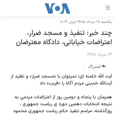
ینکهای
ابل
سترسی
یکشنبه ۱۸ مرداد ۱۴۰۵ ایران ۱۰:۱۹
خانه
هش
چند خبر: تنفيذ و مسجد ضرار،
نسخه سبک وب‌سایت
ه
اعتراضات خيابانی، دادگاه معترضان
حتوای
موضوع ها
صلی
۱۳ مرداد ۱۳۸۸
برنامه های تلویزیونی
ایران
هش
جدول برنامه ها
ه
آمریکا
اشتراک
فحه
صفحه‌های ویژه
جهان
آيت الله خامنه ای: نميتوان با «مسجد ضرار» و تقليد از
صلی
فرکانس‌های صدای آمریکا
آيت‌الله خمينی مردم آگاه را «فريب» داد
ورزشی
جام جهانی ۲۰۲۶
هش
پخش رادیویی
ه
گزیده‌ها
عملیات خشم حماسی
همزمان با پنجاه و دومين روز از اعتراضات مردمی به
ستجو
۲۵۰سالگی آمریکا
ویژه برنامه‌ها
نتيجه انتخابات دهمين دوره ی رياست جمهوری ،
یادگیری زبان انگلیسی
روزگذشته، مراسم تنفيذ حکم رياست جمهوری محمود
ویدیوها
بایگانی برنامه‌های تلویزیونی