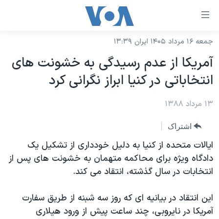
ینکهای
ابل
سترسی
جمعه ۱۶ مرداد ۱۴۰۵ ایران ۱۳:۳۹
خانه
هش
آمریکا از عدم رسیدگی به خشونت های
نسخه سبک وب‌سایت
ه
انتخاباتی در کنیا ابراز نگرانی کرد
حتوای
موضوع ها
صلی
۱۳ مرداد ۱۳۸۸
برنامه های تلویزیونی
ایران
هش
جدول برنامه ها
ه
آمریکا
اشتراک
فحه
صفحه‌های ویژه
جهان
ایالات متحده از کنیا به دلیل خودداری از تشکیل یک
صلی
فرکانس‌های صدای آمریکا
دادگاه ویژه برای محاکمه متهمان به خشونت های پس از
ورزشی
جام جهانی ۲۰۲۶
هش
انتخابات در سال گذشته، انتقاد می کند.
پخش رادیویی
ه
گزیده‌ها
عملیات خشم حماسی
ستجو
۲۵۰سالگی آمریکا
ویژه برنامه‌ها
این انتقاد در بیانیه ای که روز سه شبنه از طریق سفارت
یادگیری زبان انگلیسی
آمریکا در نایروبی، چند ساعت پیش از ورود هیلاری
ویدیوها
بایگانی برنامه‌های تلویزیونی