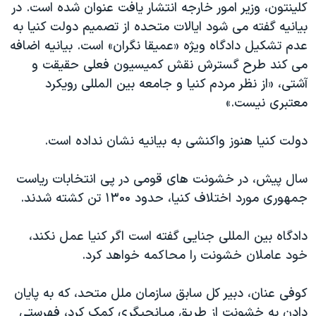
کلینتون، وزیر امور خارجه انتشار یافت عنوان شده است. در
دنبال کنید
مستندها
فرهنگ و زندگی
بیانیه گفته می شود ایالات متحده از تصمیم دولت کنیا به
حقوق شهروندی
انتخابات ریاست جمهوری آمریکا ۲۰۲۴
عدم تشکیل دادگاه ویژه «عمیقا نگران» است. بیانیه اضافه
می کند طرح گسترش نقش کمیسیون فعلی حقیقت و
اقتصادی
حمله جمهوری اسلامی به اسرائیل
آشتی، «از نظر مردم کنیا و جامعه بین المللی رویکرد
رمز مهسا
علم و فناوری
معتبری نیست.»
زبانهای مختلف
اسرائیل در جنگ
ورزش زنان در ایران
دولت کنیا هنوز واکنشی به بیانیه نشان نداده است.
گالری عکس
اعتراضات زن، زندگی، آزادی
آرشیو پخش زنده
مجموعه مستندهای دادخواهی
سال پیش، در خشونت های قومی در پی انتخابات ریاست
تریبونال مردمی آبان ۹۸
جمهوری مورد اختلاف کنیا، حدود ۱۳۰۰ تن کشته شدند.
دادگاه حمید نوری
دادگاه بین المللی جنایی گفته است اگر کنیا عمل نکند،
چهل سال گروگان‌گیری
خود عاملان خشونت را محاکمه خواهد کرد.
قانون شفافیت دارائی کادر رهبری ایران
کوفی عنان، دبیر کل سابق سازمان ملل متحد، که به پایان
اعتراضات مردمی آبان ۹۸
دادن به خشونت از طریق میانجیگری کمک کرد، فهرستی