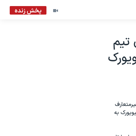
پخش زنده
 تیم
ویورک
یرمتعارف
ویورک به