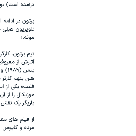
درآمده است) بو
نرگس محمدی برنده جایزه نوبل صلح
همایش محافظه‌کاران آمریکا «سی‌پک»
برتون در ادامه
تلویزیون هیلی 
صفحه‌های ویژه
مونه.»
سفر پرزیدنت ترامپ به چین
تیم برتون، کار
آثارش از معروفی
هلن بنهم کارتر 
موزیکال را از آ
بازیگر یک نقش ک
از فیلم های مع
مرده و کابوس ق