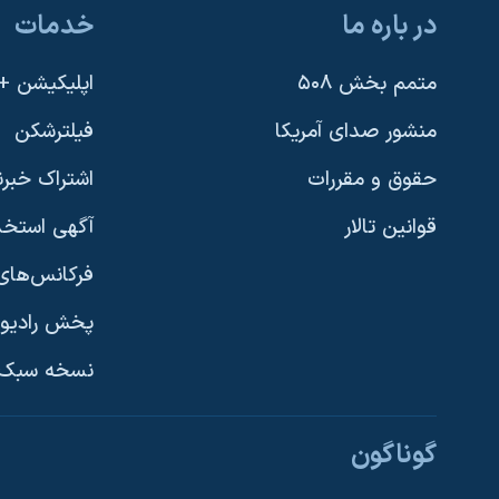
در باره ما
خدمات
متمم بخش ۵۰۸
اپلیکیشن +VOA
منشور صدای آمریکا
فیلترشکن
حقوق و مقررات
اشتراک خبرن
قوانین تالار
آگهی استخد
فرکانس‌های 
پخش رادیو
یادگیری زبان انگلیسی
نسخه سبک 
دنبال کنید
گوناگون