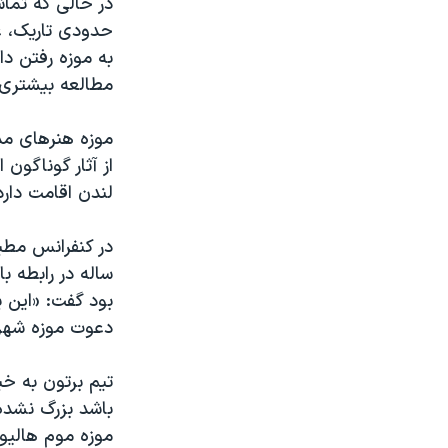
در حالی که تما
مستندها
فرهنگ و زندگی
حدودی تاریک، غر
حقوق شهروندی
انتخابات ریاست جمهوری آمریکا ۲۰۲۴
به موزه رفتن دا
اقتصادی
حمله جمهوری اسلامی به اسرائیل
مطالعه بیشتری 
رمز مهسا
علم و فناوری
موزه هنرهای مدر
اسرائیل در جنگ
ورزش زنان در ایران
از آثار گوناگون
گالری عکس
اعتراضات زن، زندگی، آزادی
لندن اقامت دارد 
آرشیو پخش زنده
مجموعه مستندهای دادخواهی
تریبونال مردمی آبان ۹۸
ساله در رابطه 
دادگاه حمید نوری
بود گفت: «این ی
دعوت موزه شهر ن
چهل سال گروگان‌گیری
قانون شفافیت دارائی کادر رهبری ایران
تیم برتون به خ
اعتراضات مردمی آبان ۹۸
باشد بزرگ نشده 
موزه موم هالیو
اسرائیل در جنگ