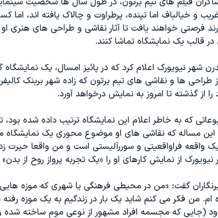
شاگران فیلم های تیم برتون، در طول سال ها شخصیت سینمایی 
یب و خیالباف اما تپنده، پرطراوت و چالاک یافته اند، اما کسا
رند فرصتی خواهند یافت تا آثار نقاشی و طراحی های هنری او ر
در قالب یک نمایشگاه تماشا کنند.
ن شهر نیویورک اعلام کرد که در پائیز امسال، یک نمایشگاه 
 از طراحی ها و نقاشی های تیم برتون که زاده شهر بربنک کالیفر
را از گذشته تا امروز به نمایش درخواهد آورد.
با این مساله که نقاشی های او موضوع محوری یک نمایشگاه
ک واقعه فراواقعیتی و سوررآلیستی است و من واقعا حیرت زده
یویورک از نمایش کارهای او را «یک تجربه پرواز روح از بدن» 
برنگاران گفت: «من در محیطی فرهنگی یا شهری که موزه هایی 
ام. من فکر می کنم شاید یک بار در زندگیم به یک موزه رفته 
ود (جایی که مجسمه افراد مشهور از نوعی موم ساخته شده و