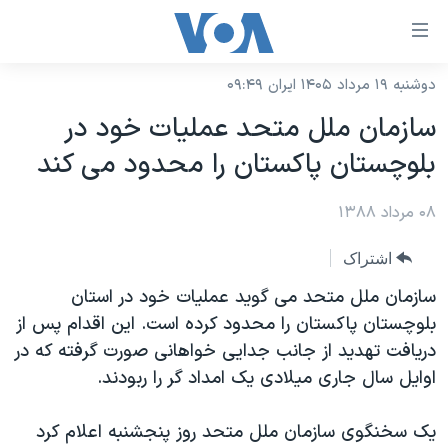
ینکهای
ابل
سترسی
دوشنبه ۱۹ مرداد ۱۴۰۵ ایران ۰۹:۴۹
خانه
هش
سازمان ملل متحد عملیات خود در
نسخه سبک وب‌سایت
ه
بلوچستان پاکستان را محدود می کند
حتوای
موضوع ها
صلی
۰۸ مرداد ۱۳۸۸
برنامه های تلویزیونی
ایران
هش
جدول برنامه ها
ه
آمریکا
اشتراک
فحه
صفحه‌های ویژه
جهان
سازمان ملل متحد می گوید عملیات خود در استان
صلی
فرکانس‌های صدای آمریکا
بلوچستان پاکستان را محدود کرده است. این اقدام پس از
ورزشی
جام جهانی ۲۰۲۶
هش
دریافت تهدید از جانب جدایی خواهانی صورت گرفته که در
پخش رادیویی
ه
گزیده‌ها
عملیات خشم حماسی
اوایل سال جاری میلادی یک امداد گر را ربودند.
ستجو
۲۵۰سالگی آمریکا
ویژه برنامه‌ها
یادگیری زبان انگلیسی
یک سخنگوی سازمان ملل متحد روز پنجشنبه اعلام کرد
ویدیوها
بایگانی برنامه‌های تلویزیونی