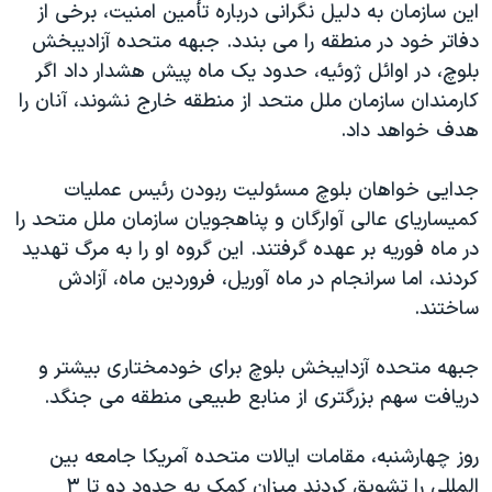
این سازمان به دلیل نگرانی درباره تأمین امنیت، برخی از
دنبال کنید
مستندها
فرهنگ و زندگی
دفاتر خود در منطقه را می بندد. جبهه متحده آزادیبخش
حقوق شهروندی
انتخابات ریاست جمهوری آمریکا ۲۰۲۴
بلوچ، در اوائل ژوئیه، حدود یک ماه پیش هشدار داد اگر
کارمندان سازمان ملل متحد از منطقه خارج نشوند، آنان را
اقتصادی
حمله جمهوری اسلامی به اسرائیل
هدف خواهد داد.
رمز مهسا
علم و فناوری
زبانهای مختلف
اسرائیل در جنگ
ورزش زنان در ایران
جدایی خواهان بلوچ مسئولیت ربودن رئیس عملیات
کمیساریای عالی آوارگان و پناهجویان سازمان ملل متحد را
گالری عکس
اعتراضات زن، زندگی، آزادی
در ماه فوریه بر عهده گرفتند. این گروه او را به مرگ تهدید
آرشیو پخش زنده
مجموعه مستندهای دادخواهی
کردند، اما سرانجام در ماه آوریل، فروردین ماه، آزادش
تریبونال مردمی آبان ۹۸
ساختند.
دادگاه حمید نوری
جبهه متحده آزدایبخش بلوچ برای خودمختاری بیشتر و
چهل سال گروگان‌گیری
دریافت سهم بزرگتری از منابع طبیعی منطقه می جنگد.
قانون شفافیت دارائی کادر رهبری ایران
روز چهارشنبه، مقامات ایالات متحده آمریکا جامعه بین
اعتراضات مردمی آبان ۹۸
المللی را تشویق کردند میزان کمک به حدود دو تا ۳