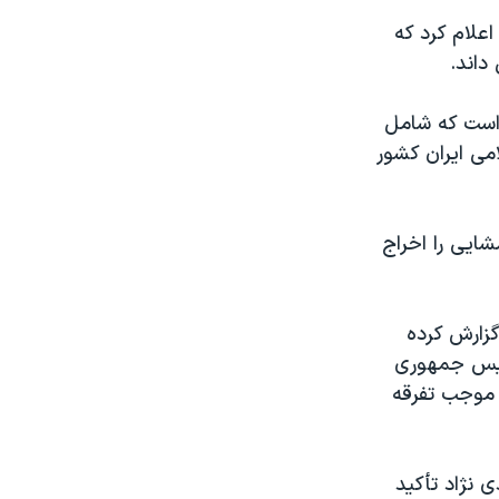
علام کرد که
داند.
است که شامل
می ايران کشور
شايی را اخراج
گزارش کرده
ئيس جمهوری
موجب تفرقه
 نژاد تأکيد