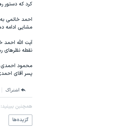
کرد که دستور ره
نرگس محمدی برنده جایزه نوبل صلح
همایش محافظه‌کاران آمریکا «سی‌پک»
احمد خاتمی به ر
مشایی ادامه د
صفحه‌های ویژه
سفر پرزیدنت ترامپ به چین
آيت الله احمد 
نقطه نظرهای ره
محمود احمدی نژ
پسر آقای احمدی 
اشتراک
همچنبن ببینید:
گزيده‌ها