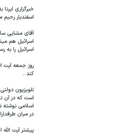
مستندها
فرهنگ و زندگی
خبرگزاری ايرنا 
حقوق شهروندی
انتخابات ریاست جمهوری آمریکا ۲۰۲۴
اسفنديار رحيم 
اقتصادی
حمله جمهوری اسلامی به اسرائیل
آقای مشايی سال
رمز مهسا
علم و فناوری
اسرائيل هم ميش
اسرائیل در جنگ
ورزش زنان در ایران
اسرائيل را به ر
گالری عکس
اعتراضات زن، زندگی، آزادی
روز جمعه آيت ال
آرشیو پخش زنده
مجموعه مستندهای دادخواهی
کند .
تریبونال مردمی آبان ۹۸
دادگاه حمید نوری
تلويزيون دولتی 
است که در آن ت
چهل سال گروگان‌گیری
اسلامی نوشته 
قانون شفافیت دارائی کادر رهبری ایران
در ميان طرفدار
اعتراضات مردمی آبان ۹۸
پیشتر آيت الله 
اسرائیل در جنگ