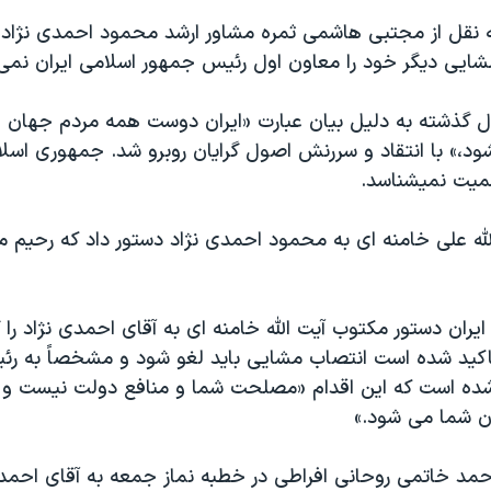
به نقل از مجتبی هاشمی ثمره مشاور ارشد محمود احمدی نژاد ا
مشايی ديگر خود را معاون اول رئيس جمهور اسلامی ايران نمی 
 گذشته به دليل بيان عبارت «ايران دوست همه مردم جهان 
ود،» با انتقاد و سررنش اصول گرايان روبرو شد. جمهوری اسلا
سميت نميشناسد.
له علی خامنه ای به محمود احمدی نژاد دستور داد که رحيم م
ايران دستور مکتوب آيت الله خامنه ای به آقای احمدی نژاد را 
اکيد شده است انتصاب مشايی بايد لغو شود و مشخصاً به ر
شده است که اين اقدام «مصلحت شما و منافع دولت نيست و 
ان شما می شود.»
احمد خاتمی روحانی افراطی در خطبه نماز جمعه به آقای احمدی