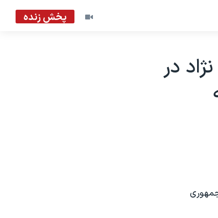
پخش زنده
اد در
جمهوری