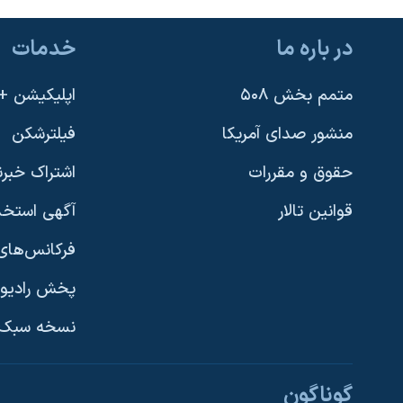
در باره ما
خدمات
متمم بخش ۵۰۸
اپلیکیشن +VOA
منشور صدای آمریکا
فیلترشکن
حقوق و مقررات
اشتراک خبرن
قوانین تالار
آگهی استخد
فرکانس‌های 
پخش رادیو
یادگیری زبان انگلیسی
نسخه سبک 
دنبال کنید
گوناگون