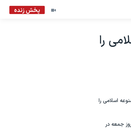
پخش زنده
امی را
مظنون یک گروه ممنوعه اسلامی را
وز جمعه در