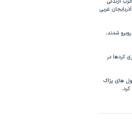
حزب «زندگی
 آذربایجان غربی
روبرو شدند،
ی کردها در
لول های پژاک
کرد.