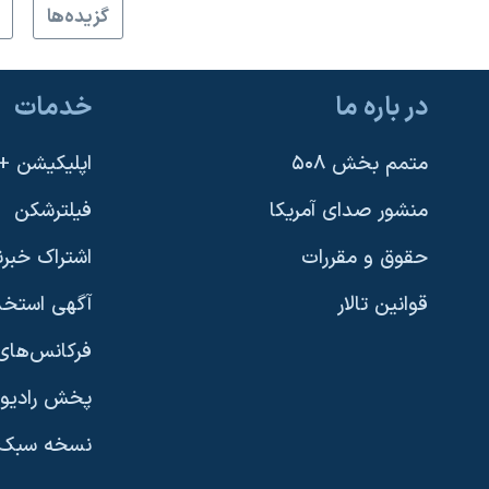
گزيده‌ها
نرگس محمدی برنده جایزه نوبل صلح
همایش محافظه‌کاران آمریکا «سی‌پک»
در باره ما
خدمات
صفحه‌های ویژه
سفر پرزیدنت ترامپ به چین
متمم بخش ۵۰۸
اپلیکیشن +VOA
منشور صدای آمریکا
فیلترشکن
حقوق و مقررات
اشتراک خبرن
قوانین تالار
آگهی استخد
فرکانس‌های 
پخش رادیو
یادگیری زبان انگلیسی
نسخه سبک 