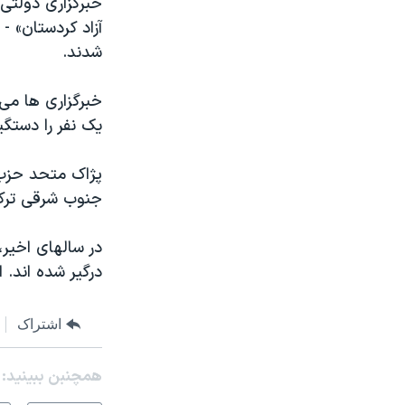
خبرگزاری دولتی
مستندها
فرهنگ و زندگی
آزاد کردستان» - 
حقوق شهروندی
انتخابات ریاست جمهوری آمریکا ۲۰۲۴
شدند.
اقتصادی
حمله جمهوری اسلامی به اسرائیل
خبرگزاری ها می 
رمز مهسا
علم و فناوری
یک نفر را دستگی
اسرائیل در جنگ
ورزش زنان در ایران
گالری عکس
اعتراضات زن، زندگی، آزادی
پژاک متحد حزب 
جنوب شرقی ترکی
آرشیو پخش زنده
مجموعه مستندهای دادخواهی
تریبونال مردمی آبان ۹۸
در سالهای اخیر،
دادگاه حمید نوری
درگیر شده اند. 
چهل سال گروگان‌گیری
اشتراک
قانون شفافیت دارائی کادر رهبری ایران
اعتراضات مردمی آبان ۹۸
همچنبن ببینید:
اسرائیل در جنگ