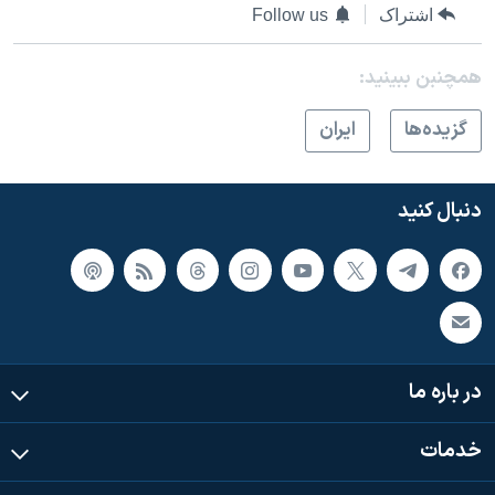
اسرائیل در جنگ
اشتراک
Follow us
نرگس محمدی برنده جایزه نوبل صلح
همچنبن ببینید:
همایش محافظه‌کاران آمریکا «سی‌پک»
صفحه‌های ویژه
گزيده‌ها
ايران
سفر پرزیدنت ترامپ به چین
دنبال کنید
در باره ما
خدمات