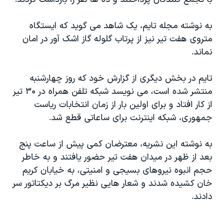
دنبال کنید
مستندها
فرهنگ و زندگی
به نوشته مجله تایم، یک شاهد می گوید که ایستگاه
حقوق شهروندی
انتخابات ریاست جمهوری آمریکا ۲۰۲۴
متروی هفت تیر نیز از پرتاب گلوله گاز اشک آور در امان
اقتصادی
حمله جمهوری اسلامی به اسرائیل
نماند.
رمز مهسا
علم و فناوری
زبانهای مختلف
تایم در بخش دیگری از گزارش خود که روز چهارشنبه
اسرائیل در جنگ
ورزش زنان در ایران
منتشر شده است، می نویسد شبکه تلفن همراه در ۳۰ تیر
گالری عکس
اعتراضات زن، زندگی، آزادی
از کار افتاد و برای اولین بار از زمان انتخابات ریاست
آرشیو پخش زنده
مجموعه مستندهای دادخواهی
جمهوری، شبکه اینترنت برای ساعاتی قطع شد.
تریبونال مردمی آبان ۹۸
به نوشته این نشریه، معترضان کمی پیش از ساعت پنج
دادگاه حمید نوری
بعد از ظهر در میدان هفت تیر حضور یافتند و به خاطر
چهل سال گروگان‌گیری
حجم انبوه نیروهای بسیجی و امنیتی، به خیابان کریم
خان کشیده شدند و شعار هایی نظیر مرگ بر دیکتاتور سر
قانون شفافیت دارائی کادر رهبری ایران
دادند.
اعتراضات مردمی آبان ۹۸