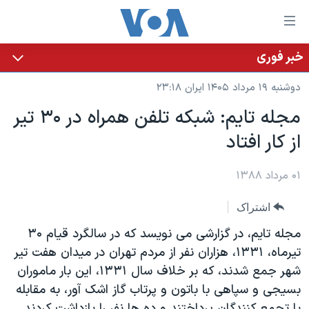
ینکهای
ابل
سترسی
خبر فوری
خانه
هش
دوشنبه ۱۹ مرداد ۱۴۰۵ ایران ۲۳:۱۸
نسخه سبک وب‌سایت
ه
مجله تایم: شبکه تلفن همراه در ۳۰ تیر
حتوای
موضوع ها
از کار افتاد
صلی
برنامه های تلویزیونی
ایران
هش
جدول برنامه ها
ه
۰۱ مرداد ۱۳۸۸
آمریکا
فحه
صفحه‌های ویژه
جهان
اشتراک
صلی
فرکانس‌های صدای آمریکا
ورزشی
جام جهانی ۲۰۲۶
هش
مجله تایم، در گزارشی می نویسد که در سالگرد قیام ۳۰
پخش رادیویی
ه
گزیده‌ها
عملیات خشم حماسی
تیرماه، ۱۳۳۱، هزاران نفر از مردم تهران در میدان هفت تیر
ستجو
شهر جمع شدند، که بر خلاف سال ۱۳۳۱، این بار ماموران
۲۵۰سالگی آمریکا
ویژه برنامه‌ها
یادگیری زبان انگلیسی
بسیجی و سپاهی با باتون و پرتاب گاز اشک آور، به مقابله
ویدیوها
بایگانی برنامه‌های تلویزیونی
با تجمع کنندگان پرداختند و ده ها نفر را بازداشت کردند.