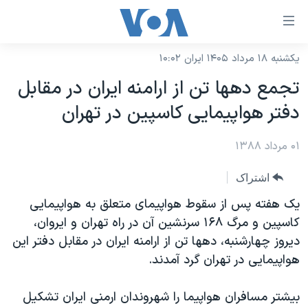
ینکهای
ابل
سترسی
یکشنبه ۱۸ مرداد ۱۴۰۵ ایران ۱۰:۰۲
خانه
هش
تجمع دهها تن از ارامنه ايران در مقابل
نسخه سبک وب‌سایت
ه
دفتر هواپيمايی کاسپين در تهران
حتوای
موضوع ها
صلی
۰۱ مرداد ۱۳۸۸
برنامه های تلویزیونی
ایران
هش
جدول برنامه ها
ه
آمریکا
اشتراک
فحه
صفحه‌های ویژه
جهان
یک هفته پس از سقوط هواپیمای متعلق به هواپیمایی
صلی
فرکانس‌های صدای آمریکا
کاسپین و مرگ ۱۶۸ سرنشین آن در راه تهران و ایروان،
ورزشی
جام جهانی ۲۰۲۶
هش
دیروز چهارشنبه، دهها تن از ارامنه ایران در مقابل دفتر این
پخش رادیویی
ه
گزیده‌ها
عملیات خشم حماسی
هواپیمایی در تهران گرد آمدند.
ستجو
۲۵۰سالگی آمریکا
ویژه برنامه‌ها
یادگیری زبان انگلیسی
بیشتر مسافران هواپیما را شهروندان ارمنی ایران تشکیل
ویدیوها
بایگانی برنامه‌های تلویزیونی