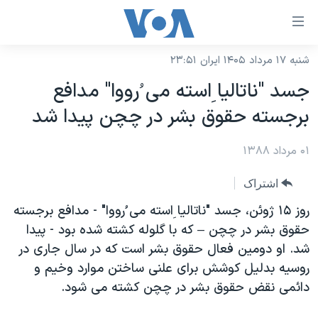
ینکهای
ابل
سترسی
شنبه ۱۷ مرداد ۱۴۰۵ ایران ۲۳:۵۱
خانه
هش
جسد "ناتالیا ِاسته می ُرووا" مدافع
نسخه سبک وب‌سایت
ه
برجسته حقوق بشر در چچن پیدا شد
حتوای
موضوع ها
صلی
۰۱ مرداد ۱۳۸۸
برنامه های تلویزیونی
ایران
هش
جدول برنامه ها
ه
آمریکا
اشتراک
فحه
صفحه‌های ویژه
جهان
روز ۱۵ ژوئن، جسد "ناتالیا ِاسته می ُرووا" - مدافع برجسته
صلی
فرکانس‌های صدای آمریکا
حقوق بشر در چچن – که با گلوله کشته شده بود - پیدا
ورزشی
جام جهانی ۲۰۲۶
هش
شد. او دومین فعال حقوق بشر است که در سال جاری در
پخش رادیویی
ه
گزیده‌ها
عملیات خشم حماسی
روسیه بدلیل کوشش برای علنی ساختن موارد وخیم و
ستجو
۲۵۰سالگی آمریکا
ویژه برنامه‌ها
دائمی نقض حقوق بشر در چچن کشته می شود.
یادگیری زبان انگلیسی
ویدیوها
بایگانی برنامه‌های تلویزیونی