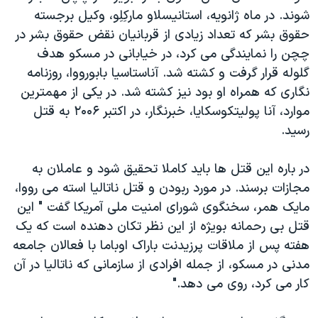
اسرائیل در جنگ
شوند. در ماه ژانویه، استانیسلاو مارکِلِو، وکیل برجسته
نرگس محمدی برنده جایزه نوبل صلح
حقوق بشر که تعداد زیادی از قربانیان نقض حقوق بشر در
چچن را نمایندگی می کرد، در خیابانی در مسکو هدف
همایش محافظه‌کاران آمریکا «سی‌پک»
گلوله قرار گرفت و کشته شد. آناستاسیا بابورووا، روزنامه
صفحه‌های ویژه
نگاری که همراه او بود نیز کشته شد. در یکی از مهمترین
سفر پرزیدنت ترامپ به چین
موارد، آنا پولیتکوسکایا، خبرنگار، در اکتبر ۲۰۰۶ به قتل
رسید.
در باره این قتل ها باید کاملا تحقیق شود و عاملان به
مجازات برسند. در مورد ربودن و قتل ناتالیا استه می رووا،
مایک همر، سخنگوی شورای امنیت ملی آمریکا گفت " این
قتل بی رحمانه بویژه از این نظر تکان دهنده است که یک
هفته پس از ملاقات پرزیدنت باراک اوباما با فعالان جامعه
مدنی در مسکو، از جمله افرادی از سازمانی که ناتالیا در آن
کار می کرد، روی می دهد."