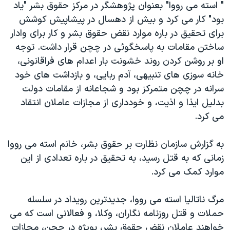
" استه می رووا" بعنوان پژوهشگر در مرکز حقوق بشر "یاد
دنبال کنید
مستندها
فرهنگ و زندگی
بود" کار می کرد و بیش از دهسال در پیشاپیش کوشش
حقوق شهروندی
انتخابات ریاست جمهوری آمریکا ۲۰۲۴
برای تحقیق در باره موارد نقض حقوق بشر و کار برای وادار
ساختن مقامات به پاسخگوئی در چچن قرار داشت. توجه
اقتصادی
حمله جمهوری اسلامی به اسرائیل
او بر روشن کردن روند خشونت بار اعدام های فراقانونی،
رمز مهسا
علم و فناوری
خانه سوزی های تنبیهی، آدم ربایی، و بازداشت های خود
زبانهای مختلف
اسرائیل در جنگ
ورزش زنان در ایران
سرانه در چچن متمرکز بود و شجاعانه از مقامات دولت
بدلیل ایذا و اذیت، و خودداری از مجازات عاملان انتقاد
گالری عکس
اعتراضات زن، زندگی، آزادی
می کرد.
آرشیو پخش زنده
مجموعه مستندهای دادخواهی
تریبونال مردمی آبان ۹۸
به گزارش سازمان نظارت بر حقوق بشر، خانم استه می رووا
زمانی که به قتل رسید، به تحقیق در باره تعدادی از این
دادگاه حمید نوری
موارد کمک می کرد.
چهل سال گروگان‌گیری
قانون شفافیت دارائی کادر رهبری ایران
مرگ ناتالیا استه می رووا، جدیدترین رویداد در سلسله
حملات و قتل روزنامه نگاران، وکلا، و فعالانی است که می
اعتراضات مردمی آبان ۹۸
خواهند عاملان نقض حقوق بشر، بویژه در چچن، مجازات