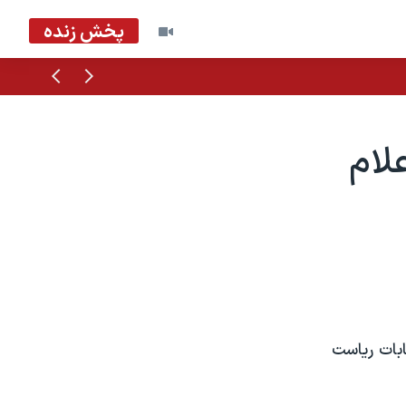
پخش زنده
قبلی
بعدی
لام
ابات رياست