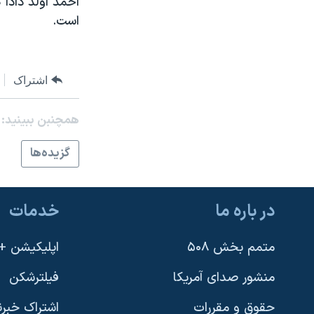
نرگس محمدی برنده جایزه نوبل صلح
است.
همایش محافظه‌کاران آمریکا «سی‌پک»
صفحه‌های ویژه
اشتراک
سفر پرزیدنت ترامپ به چین
همچنبن ببینید:
گزيده‌ها
در باره ما
خدمات
متمم بخش ۵۰۸
اپلیکیشن +VOA
منشور صدای آمریکا
فیلترشکن
حقوق و مقررات
اشتراک خبرن