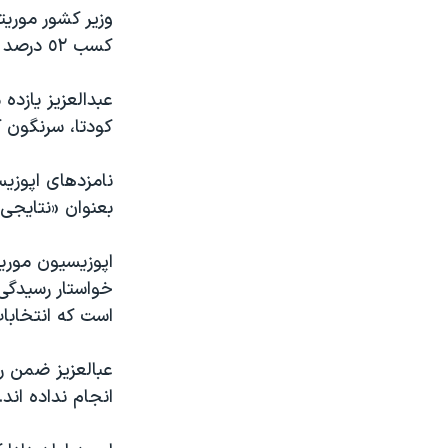
مستندها
فرهنگ و زندگی
وزير کشور موريت
حقوق شهروندی
انتخابات ریاست جمهوری آمریکا ۲۰۲۴
کسب ٥٢ درصد آرا در دور اول انتخابات، برنده شده است.
اقتصادی
حمله جمهوری اسلامی به اسرائیل
عبدالعزيز يازده 
رمز مهسا
علم و فناوری
کودتا، سرنگون ک
اسرائیل در جنگ
ورزش زنان در ایران
نامزدهای اپوزيس
گالری عکس
اعتراضات زن، زندگی، آزادی
بعنوان «نتايجی
آرشیو پخش زنده
مجموعه مستندهای دادخواهی
تریبونال مردمی آبان ۹۸
اپوزيسيون موريت
خواستار رسيدگی
دادگاه حمید نوری
است که انتخابات 
چهل سال گروگان‌گیری
قانون شفافیت دارائی کادر رهبری ایران
عبالعزيز ضمن ر
انجام نداده اند.
اعتراضات مردمی آبان ۹۸
اسرائیل در جنگ