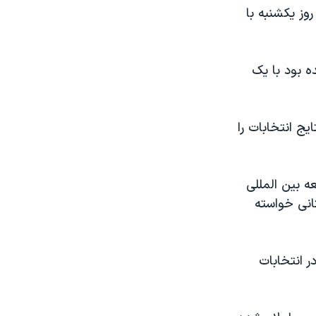
روز يکشنبه با
ده بود با يک
يج انتخابات را
ه بين المللی
انی خواسته
 انتخابات