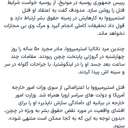
اسرائیل در جنگ
رییس جمهوری روسیه در مونیخ، از روسیه خواست شرایط
قتل را روشن سازد. مدودف گفت به اعتقاد او قتل
نرگس محمدی برنده جایزه نوبل صلح
استمیرووا به کارهایش در زمینه حقوق بشر ارتباط دارد و
همایش محافظه‌کاران آمریکا «سی‌پک»
قول داد تحقیقات کاملی انجام گیرد و مرگ وی بی مجازات
صفحه‌های ویژه
نخواهد ماند.
سفر پرزیدنت ترامپ به چین
چندین مرد ناتالیا استرمیرووا، مادر مجرد ۵۰ ساله را روز
چهارشنبه در گروژنی پایتخت چچن ربودند. مقامات چند
ساعت بعد جسد او را در اینگوشتیا، با جراحات گلوله در سر
و سینه اش پیدا کردند.
قتل استیرمیرووا با اعتراضاتی از سوی وزات امور خارجه
آمریکا و دولت های سراسر اروپا همراه شد. وزارت امور
خارجه در بیانیه ای «آمادگی سازش ناپذیر» او را برای
افشای واقعیت در مورد نقض حقوق بشر به ویژه در چچن،
«بدون توجه به این که به کجا ممکن است منتهی شود»،
ستود.