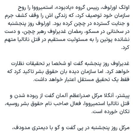
دنبال کنید
مستندها
فرهنگ و زندگی
اولگ اورلوف، رییس گروه «یادبود»، استمیرووا را روح
سازمان خود توصیف کرد، که زندگی اش را وقف کشف جرم
حقوق شهروندی
انتخابات ریاست جمهوری آمریکا ۲۰۲۴
و جنایت گسترده در چچن کرده بود. اورلوف روز پنجشنبه
اقتصادی
حمله جمهوری اسلامی به اسرائیل
در سخنانی در مسکو، رمضان غدیراوف رهبر چچن، و دست
رمز مهسا
علم و فناوری
نشانده پوتین را به مسئولیت مستقیم در قتل ناتالیا متهم
زبانهای مختلف
کرد.
اسرائیل در جنگ
ورزش زنان در ایران
گالری عکس
اعتراضات زن، زندگی، آزادی
غدیراوف روز پنجشبه گفت او شخصا بر تحقیقات نظارت
آرشیو پخش زنده
مجموعه مستندهای دادخواهی
خواهد کرد. اما سازمان دیده بان حقوق بشر تاکید کرد که
فقط یک تحقیق مستقل اعتبار خواهد داشت.
تریبونال مردمی آبان ۹۸
دادگاه حمید نوری
پیشتر، آنگلا مرکل صدراعظم آلمان گفت از ربوده شدن و
چهل سال گروگان‌گیری
قتل ناتالیا استمیرووا، فعال صاحب نام حقوق بشر روسیه،
تکان خورده است.
قانون شفافیت دارائی کادر رهبری ایران
اعتراضات مردمی آبان ۹۸
مرکل روز پنجشنبه در پی گفت و گو با دیمتری مدودف،