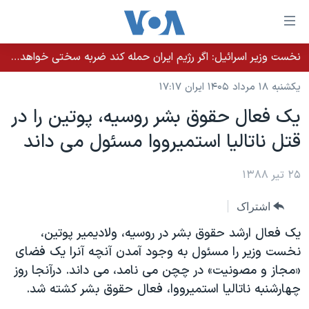
ینکهای
ابل
سترسی
نخست وزیر اسرائيل: اگر رژیم ایران حمله کند ضربه سختی خواهد خورد
خانه
هش
یکشنبه ۱۸ مرداد ۱۴۰۵ ایران ۱۷:۱۷
نسخه سبک وب‌سایت
ه
یک فعال حقوق بشر روسیه، پوتین را در
حتوای
موضوع ها
قتل ناتالیا استمیرووا مسئول می داند
صلی
برنامه های تلویزیونی
ایران
هش
جدول برنامه ها
ه
۲۵ تیر ۱۳۸۸
آمریکا
فحه
صفحه‌های ویژه
جهان
اشتراک
صلی
فرکانس‌های صدای آمریکا
ورزشی
جام جهانی ۲۰۲۶
هش
یک فعال ارشد حقوق بشر در روسیه، ولادیمیر پوتین،
پخش رادیویی
ه
گزیده‌ها
عملیات خشم حماسی
نخست وزیر را مسئول به وجود آمدن آنچه آنرا یک فضای
ستجو
«مجاز و مصونیت» در چچن می نامد، می داند. درآنجا روز
۲۵۰سالگی آمریکا
ویژه برنامه‌ها
یادگیری زبان انگلیسی
چهارشنبه ناتالیا استمیرووا، فعال حقوق بشر کشته شد.
ویدیوها
بایگانی برنامه‌های تلویزیونی